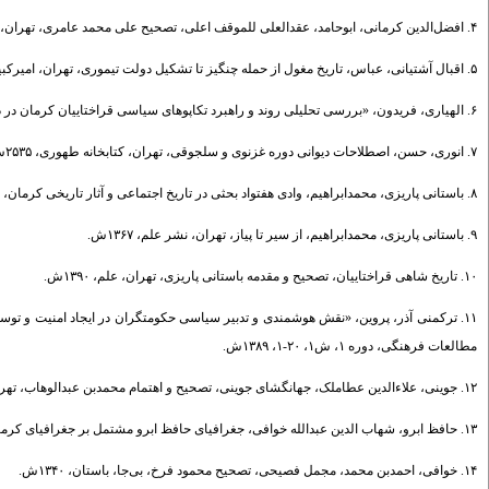
۴. افضل‌الدین کرمانی، ابوحامد، عقدالعلی للموقف اعلی، تصحیح علی محمد عامری، تهران، روزبهان، ۲۵۳۶ش.
۵. اقبال آشتیانی، عباس، تاریخ مغول از حمله چنگیز تا تشکیل دولت تیموری، تهران، امیرکبیر، ۱۳۷۹ش.
۶. الهیاری، فریدون، «بررسی تحلیلی روند و راهبرد تکاپوهای سیاسی قراختاییان کرمان در دوران فترت اولیه مغول در ایران»، پژوهش‌های تاریخی دانشگاه تهران، ش ۱، ۱-۱۶، ۱۳۸۸ش.
۷. انوری، حسن، اصطلاحات دیوانی دوره غزنوی و سلجوقی، تهران، کتابخانه طهوری، ۲۵۳۵ش.
۸. باستانی پاریزی، محمدابراهیم، وادی هفتواد بحثی در تاریخ اجتماعی و آثار تاریخی کرمان، تهران، انجمن آثار ملی، ۲۵۳۵ش.
۹. باستانی پاریزی، محمدابراهیم، از سیر تا پیاز، تهران، نشر علم، ۱۳۶۷ش.
۱۰. تاریخ شاهی قراختاییان، تصحیح و مقدمه باستانی پاریزی، تهران، علم، ۱۳۹۰ش.
۱۱. ترکمنی آذر، پروین، «نقش هوشمندی و تدبیر سیاسی حکومتگران در ایجاد امنیت و تو
مطالعات فرهنگی، دوره ۱، ش۱، ۲۰-۱، ۱۳۸۹ش.
۱۲. جوینی، علاءالدین عطاملک، جهانگشای جوینی، تصحیح و اهتمام محمدبن عبدالوهاب، تهران، نقش قلم، ۱۳۷۸ش.
۱۳. حافظ ابرو، شهاب الدین عبدالله خوافی، جغرافیای حافظ ابرو مشتمل بر جغرافیای کرمان و هرموز، تصحیح صادق سجادی، تهران، دفتر میراث مکتوب، ۱۳۷۸ش.
۱۴. خوافی، احمدبن محمد، مجمل فصیحی، تصحیح محمود فرخ، بی‌جا، باستان، ۱۳۴۰ش.