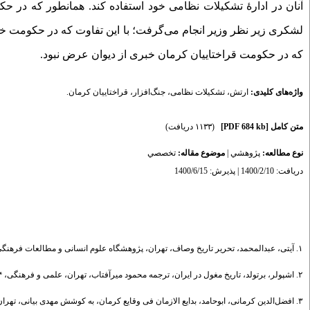
آنان در ادارۀ تشکیلات نظامی خود استفاده کند. همانطور که در حکو
لشکری زیر نظر وزیر انجام می‌گرفت؛ با این تفاوت که در حکومت خوا
که در حکومت قراختاییان کرمان خبری از دیوان عرض نبود.
واژه‌های کلیدی:
ارتش
،
تشکیلات نظامی
،
جنگ‌افزار
،
قراختاییان کرمان.
متن کامل
[PDF 684 kb]
(۱۱۳۳ دریافت)
نوع مطالعه:
پژوهشي
|
موضوع مقاله:
تخصصي
دریافت: 1400/2/10 | پذیرش: 1400/6/15
۱. آیتی، عبدالمحمد، تحریر تاریخ وصاف، تهران، پژوهشگاه علوم انسانی و مطالعات فرهنگی، ۱۳۷۲ش.
۲. اشپولر، برتولد، تاریخ مغول در ایران، ترجمه محمود میرآفتاب، تهران، علمی و فرهنگی، ۱۳۷۴ش.
۳. افضل‌الدین کرمانی، ابوحامد، بدایع الازمان فی وقایع کرمان، به کوشش مهدی بیانی، تهران، دانشگاه تهران، ۱۳۲۶ش.