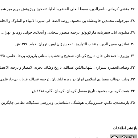
۲۷. منشی کرمانی، ناصرالدین، سمط العلی للحضره العلیا، تصحیح و پژوهش مریم میر شمسی، تهران، انتشارات دکترمحمود افشار با همکاری نشر سخن، ۱۳۹۴ش.
۲۸. میرخواند، محمدبن خاوندشاه بن محمود، روضه الصفا فی سیره الانبیاء و الملوک و الخلفا، تصحیح و تحشیه جمشید کیان فر، تهران، اساطیر، ۱۳۸۰ش.
۲۹. میلیونه، ایل، سفرنامه مارکوپولو، ترجمه منصور سجادی و آنجلادی جوانی رومانو، تهران، ابوعلی، ۱۳۹۰ش.
۳۰. نطنزی، معین الدین، منتخب التواریخ، تصحیح ژان اوبن، تهران، خیام، ۱۳۳۶ش.
۳۱. وزیری، احمدعلی خان، تاریخ کرمان، تصحیح و تحشیه باستانی پاریزی، بی‌جا، علمی، ۱۳۷۵ش.
۳۲. وصاف‌الحضره شیرازی، شهاب‌الدّین عبدالله، تاریخ وصّاف تجزیه الامصار و تزجیه الاعصار، به اهتمام محمّد مهدوی اصفهانی، بمبئی، بی‌نا، ۱۳۳۸ش.
۳۳. ویلبر، دونالد، معماری اسلامی ایران در دوره ایلخانان، ترجمه عبدالله فریار، بی‌جا، علمی و فرهنگی، ۱۳۶۵ش.
۳۴. همت کرمانی، محمود، تاریخ مفصل کرمان، کرمان، گلی، ۱۳۷۸ش.
۳۵. یارمحمدی، تکتم، خسروبیگی، هوشنگ، «شناسایی و بررسی تشکیلات نظامی جایگزین دیوان عرض در دورۀ ایلخانان»، تاریخ ایران، ش ۲۲، ۶۸-۴۷، ۱۳۹۶.
بازنشر اطلاعات