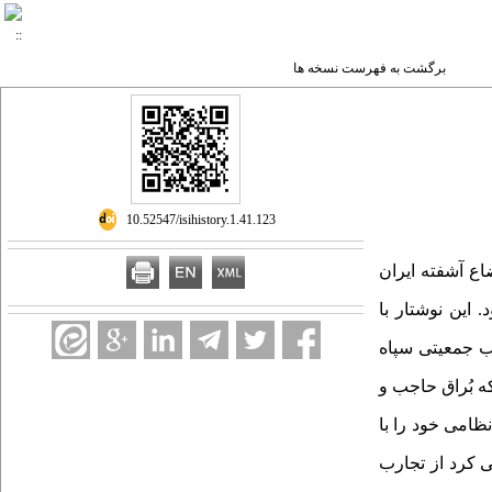
برگشت به فهرست نسخه ها
‎ 10.52547/isihistory.1.41.123
به‌رغم اوضاع آشفته ایران
این نوشتار با
 جمعیتی سپاه
که
بُراق حاجب و
ظامی خود را با
 کرد از تجارب