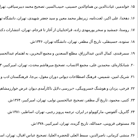
۱۵. خواندمیر، غیاث‌الدین بن همام‌الدین حسینی، حبیب‌السیر، تصحیح محمد دبیرسیاقی، تهران، خیام، ۱۳۵۳ش.
۱۶. دهخدا، علی اکبر، لغت‌نامه، زیرنظر محمد معین و سید جعفر شهیدی، تهران، دانشگاه تهران، ۱۳۷۳.
۱۷. روستا، جمشید و سحر پورمهدی زاده، قراختاییان از آغاز تا فرجام، تهران، انتشارات دکتر محمود افشار با همکاری نشر سخن، ۱۳۹۹ش.
۱۸. ستوده، حسینقلی، تاریخ آل مظفر، تهران، دانشگاه تهران، ۱۳۴۶ش.
۱۹. سمرقندی، کمال الدین عبدالرزاق، مطلع السعدین و مجمع البحرین، به اهتمام عبدالحسین نوایی، بخش اول ج۱، تهران، موسسه مطالعات و تحقیقات فرهنگی پژوهشگاه، ۱۳۷۲ش.
۲۰. شبانکاره‌ای، محمدبن علی، مجمع الانساب، تصحیح میرهاشم محدث، تهران، امیرکبیر، ۱۳۶۳ش.
۲۱. شریک امین، شمیس، فرهنگ اصطلاحات دیوانی دوران مغول، بی‌جا، فرهنگستان ادب و هنر ایران، ۱۳۵۷ش.
۲۲. فرخی، یزدان و هوشنگ خسروبیگی، «بررسی دلایل ناکارآمدی دیوان عرض خوارزمشاهیان در رویارویی با مغولان»، تاریخ ایران، ش ۵/۶۷، ۱۲۶-۱۱۱، ۱۳۹۰ش.
۲۳. کتبی، محمود، تاریخ آل مظفر، تصحیح عبالحسین نوایی، تهران، امیرکبیر، ۱۳۶۴ش.
۲۴. گابریل، آلفونس، مارکوپولو در ایران، ترجمه پرویز رجبی، تهران، اساطیر، ۱۳۸۱ش.
۲۵. مستوفی قزوینی، حمدالله، تاریخ گزیده، تهران، امیرکبیر، ۱۳۷۸ش.
۲۶. منشی کرمانی، ناصرالدین، سمط العلی للحضره العلیا، تصحیح عباس اقبال، تهران، اساطیر، ۱۳۶۲ش.