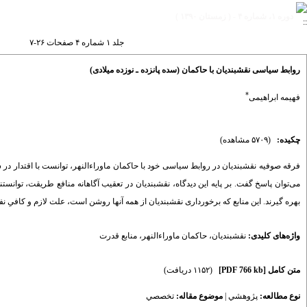
دوره ۱، شماره ۴ - ( زمستان ۱۳۹۰ )
جلد ۱ شماره ۴ صفحات ۲۶-۷
روابط سیاسی نقشبندیان با حاکمان (سده پانزده ـ نوزده میلادی)
*
فهیمه ابراهیمی
چکیده:
(۵۷۰۹ مشاهده)
فرقه صوفیه نقشبندیان در روابط سیاسی خود با حاکمان ماوراءالنهر، توانست با اقتدار در س
می‌توان پاسخ گفت. بر پایه این دیدگاه، نقشبندیان در تعقیب آگاهانه منافع طریقت، توانس
بهره گیرند. این منابع که برخورداری نقشبندیان از همه آنها روشن است، علت لازم و کافیِ
واژه‌های کلیدی:
نقشبندیان
،
حاکمان ماوراءالنهر
،
منابع قدرت
متن کامل
[PDF 766 kb]
(۱۱۵۲ دریافت)
نوع مطالعه:
پژوهشي
|
موضوع مقاله:
تخصصي