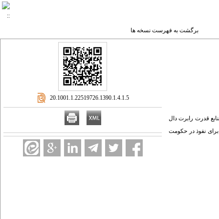
برگشت به فهرست نسخه ها
‎ 20.1001.1.22519726.1390.1.4.1.5
نابع قدرت رابرت دال
 برای نفوذ در حکومت