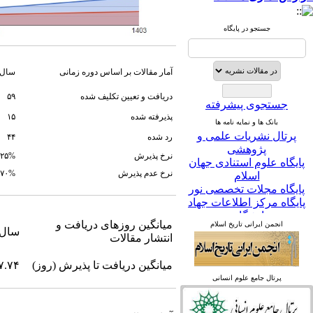
جستجو در پایگاه
آمار مقالات بر اساس دوره زمانی
سال 
دریافت و تعیین تکلیف شده
۵۹
جستجوی پیشرفته
پذیرفته شده
۱۵
بانک ها و نمایه نامه ها
رد شده
۴۴
پرتال نشریات علمی و
نرخ پذیرش
۲۵%
پژوهشی
نرخ عدم پذیرش
۷۰%
پایگاه علوم استنادی جهان
اسلام
پایگاه مجلات تخصصی نور
پایگاه مرکز اطلاعات جهاد
میانگین روزهای دریافت و
دانشگاهی
سال جا
انتشار مقالات
پرتال جامع علوم انسانی
انجمن ایرانی تاریخ اسلام
بانک اطلاعات نشریات
میانگین دریافت تا پذیرش (روز)
۷.۷۴
کشور
google scholar
virascience
linked in