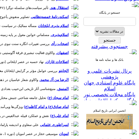
استقلال هند.
تأثیر سیاست‌های سلسله دوگرا (۱۸۴۶-۱۹۴۷) بر وضع اجتماعی شیعیان کشمیر [دوره 1، شماره 53]
جستجو در پایگاه
اسکندرنامۀ‌ خمسه‌نظامی
تصاویر منقوش یأجوج ‌و
اسلام پذیری ایلخانان
مسأله ممالیک در سیاست خارجی ع
اسلام‌پذیری.
مسلمانیِ خوانین مغول بر پایه زمینه‌های اسل
اصحاب رأی
بررسی تغییرات انگاره سنت نبوی در طول 
جستجوی پیشرفته
اصفهان.
واکاوی فعالیت تبشیری فرقۀ آگوستینی در ایران
بانک ها و نمایه نامه ها
اصلاحات غازان.
نهاد حسبه در عصر ایلخانی [دوره 1، شماره 0
پرتال نشریات علمی و
پژوهشی
الجایتو
بررسی عوامل مؤثر بر گرایش ایلخانان مغول به مز
پایگاه علوم استنادی جهان
الرضا من آل محمد.
واکاوی شعار عباسیان در ذهنیت عم
اسلام
پایگاه مجلات تخصصی نور
المنمق.
منبع‌شناسی آثار تاریخی ابن‌حبیب بغدادی (متوفای۲۴۵) [دوره 1
پایگاه مرکز اطلاعات جهاد
امام سجاد (ع)
تحلیل جامعه شناختی جنبش مختار ثقفی [دور
دانشگاهی
پرتال جامع علوم انسانی
امام صادق(ع) و امام کاظم(ع)
ویژگی‌ها وپی‌آمدهای
بانک اطلاعات نشریات
انجمن ایرانی تاریخ اسلام
امام علی(ع)
نقش و عملکرد قبیله عبدالقیس در روند ت
کشور
google scholar
امپراطوری عثمانی
علی سعاوی و اندیشه پارلمانتاریسم
virascience
linked in
امویان
موسیقی حجاز در عصر امویان [دوره 1، شماره 9]