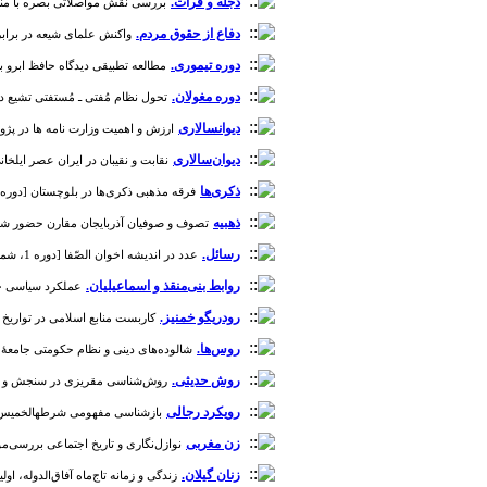
دجله و فرات.
بررسی نقش مواصلاتی بصره با مناطق هم
دفاع از حقوق مردم.
واکنش علمای شیعه در برابر خود
دوره تیموری.
مطالعه تطبیقی دیدگاه حافظ ابرو با مور
دوره مغولان.
تحول نظام مُفتی ـ مُستفتی تشیع در ایران 
دیوانسالاری
ارزش و اهمیت وزارت نامه ها در پژوهش 
دیوان‌سالاری
نقابت و نقیبان در ایران عصر ایلخانی [دوره 1
ذکری‌ها
فرقه مذهبی ذکری‌ها در بلوچستان [دوره 1، شماره 3]
ذهبیه
تصوف و صوفیان آذربایجان مقارن حضور شاه اسماع
رسائل.
عدد در اندیشه اخوان الصّفا [دوره 1، شماره 16]
روابط بنی‌منقذ و اسماعیلیان.
عملکرد سیاسی حکومت شیعی
رودریگو خمنیز.
کاربست منابع اسلامی در تواریخ قرو
روس‌ها.
شالوده‌های دینی و نظام حکومتی جامعۀ فرارو
روش حدیثی.
روش‌شناسی مقریزی در سنجش و گزینش داد
رویکرد رجالی
بازشناسی مفهومی شرطهالخمیس در زما
زن مغربی
نوازل‌نگاری و تاریخ اجتماعی بررسی‌موردی
زنان گیلان.
زندگی و زمانه تاج‌ماه آفاق‌الدوله، اولی