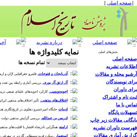
[
صفحه اصلی
]
نمایه کلیدواژه ها
بخش‌های اصلی
صفحه اصلی
تمام نسخه ها
اطلاعات نشریه
آرشیو مجله و مقالات
آذربایجان و فتوحات.
قلمرو جغرافیایی ارّان و ارمین
برای نویسندگان
آل ارتق آل بوری.
بررسی آماری رابطه بین تعدد واحدهای قدر
برای داوران
اجوبه‌نویسی.
کارکرد اجوبه‌های علمای شیعی درمطالعات ت
ثبت نام و اشتراک
اختلاف‌های مذهبی.
تأثیر اختلاف‌های مذهبی ایرانیان 
تماس با ما
ادبیات
جایگاه امیرخسرو دهلوی در تاریخ‌نگاری هند [دوره 1، 
تسهیلات پایگاه
ادریس بن عبدالله.
بررسی گرایش مذهبی دولت شیعی ادری
بایگانی مقالات زیر چاپ
ارامنه
فهرست داوران نشریه
همگرایی نادرشاه افشار با اقلیت‌های مذهبی [دوره 1، 
گزارش آماری مقالات
استعمار
رویکرد قرون‌وسطایی گاردنر در معرفی پیامبر اسلا