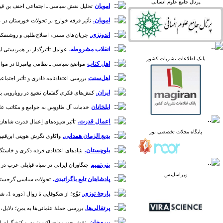
Academia
پرتال جامع علوم انسانی
امویان
تحلیل نقش سیاسی ـ اجتماعی احنف بن قیس تمیمی 
امویان.
تأثیر فرقه خوارج بر تحولات خوزستان در عصر اموی
اندونزی.
جریان‌های سنتی، اصلاح‌طلبی و روشنفکری دینی
پرتال نشریات علمی و
انقلاب مشروطه.
عوامل تأثیرگذار بر همزیستی ارامنه با ج
پژوهشی
بانک اطلاعات نشریات کشور
پایگاه علوم استنادی جهان
اهل کتاب
مواضع سیاسی ـ نظامی پیامبر در مواجهه با مسیحیان جزیره‌العرب [دوره 1، شماره 30]
اسلام
اهل‌سنت
بررسی اعتقادنامه قادری و تأثیر اجتماعی ـ سی
پایگاه مجلات تخصصی نور
پایگاه مرکز اطلاعات جهاد
ایران.
کنش‌های فکری گفتمان تشیع در رویارویی با بحران
دانشگاهی
ایلخانان
خدمات آل طاووس به جوامع و مکاتب علمی شیعه 
پرتال جامع علوم انسانی
بانک اطلاعات نشریات
اِعمال قدرت.
تأثیر شیوه‌‌های اِعمال قدرت شاهان صف
کشور
پایگاه مجلات تخصصی نور
بدیع الزمان همدانی.
واکاوی نگرش هویتی ابن‌قتیبه دین
google scholar
virascience
بلوچستان.
بنیادهای اعتقادی فرقه ذکری و خاستگاه‌های آن 
linked in
بنی‌تمیم
جنگاوران ایرانی در سپاه قبایلی عرب در سده ن
Academia
ویراساینس
پادشاهان تابع باگراتیدی.
تحولات سیاسی گرجستان: از
پارچۀ توزی.
تَوَّج؛ از شکوفایی تا زوال [دوره 1، شماره 32]
پرتغالی‌ها.
بررسی حملۀ عثمانی‌ها به یمن؛ دلایل، پیامدها، و نتایج آن 
پیرم‌خان.
نقش حزب داشناکسوتیون و کنشگران ارمنی در