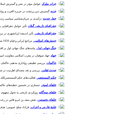
جزایر ملوک
عوامل مؤثر در‌ نشر و گسترش اسلام در م
جزیه
گسترش دین زرتشت در جزیره العرب و روابط پیامبر(
جعل حدیث
درآمدی بر جریان‌شناسی سیاسی زندیقان د
جغرافیای تاریخی گیلان
تأثیر عوامل جغرافیایی بر س
جغرافیای تاریخی.
تأثیر اندیشه ایرانشهری در برپایی 
جنبش‌های اسلامی.
مراجع ایرانی و قیام 1920 شیعیان عراق [دوره 1، شماره 9]
جنگ جهانی اول.
پیامدهای جنگ جهانی اول بر اقتصاد و
جهاد
جهاد صوفیان در مغرب اسلامی مقاومت امیر عبدالقادر ال
حاکمان.
بررسی تطبیقی رواداری مذهبی حاکمان آل‌بویه
حدیث ثقلین.
بررسی و نقد مصداق اهل‌بیت در صحاح ستّه [
حکم المستنصر.
فعالیت‌های حکم المستنصربالله (حک. 350-366) در ارتقای جایگاه علمی اندلس [دور
خلفای اموی.
جستاری در نخستین خطبه‌های حاکمان مسلمان
خلفای سه‌گانه
رویکردی تاریخی به تحول مفهوم خلافت 
خلفای نخستین.
نقش سعد بن ابی‌و قاص در رخدادهای تا
خلیج فارس و اعراب.
قراداد صلح عمومی؛ هدف‌ها و پی‌آمدها (1820 م/ 