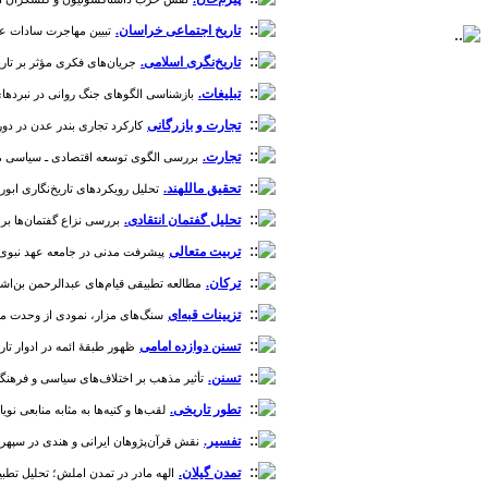
تاریخ اجتماعی خراسان.‌
تبیین مهاجرت سادات علوی به
تاریخ‌نگری اسلامی.
جریان‌های فکری مؤثر بر تاریخ‌نگ
تبلیغات.
بازشناسی الگوهای جنگ روانی در نبردهای پیامبر ا
تجارت و بازرگانی
کارکرد تجاری بندر عدن در دوره بنوطا
تجارت.
بررسی الگوی توسعه اقتصادی ـ سیاسی منطقه خ
تحقیق ماللهند.
تحلیل رویکردهای تاریخ‌نگاری ابوریحان ب
تحلیل گفتمان انتقادی.
بررسی نزاع گفتمان‌ها بر س
تربیت متعالی
پیشرفت مدنی در جامعه عهد نبوی [دوره 1، ش
ترکان.
مطالعه تطبیقی قیام‌های عبدالرحمن بن‌اشعث و حار
تزیینات قبه‌ای
سنگ‌های مزار، نمودی از وحدت مذاهب 
تسنن دوازده امامی
ظهور طبقۀ ائمه در ادوار تاریخی
تسنن.
تأثیر مذهب بر اختلاف‌های سیاسی و فرهنگی دودما
تطور تاریخی.
لقب‌ها و کنیه‌ها به مثابه منابعی نویاف
تفسیر.
نقش قرآن‌پژوهان ایرانی و هندی در سپهر سیاست 
تمدن گیلان.
الهه مادر در تمدن املش؛ تحلیل تطبیقی و