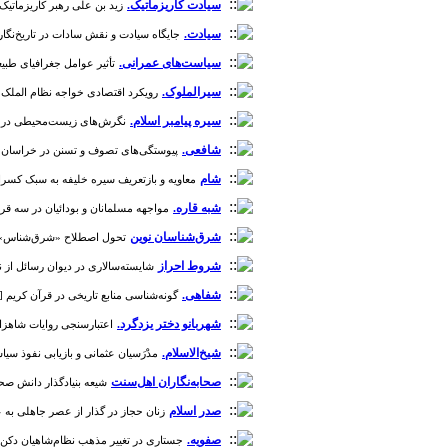
سیادت کاریزماتیک.
زید بن علی رهبر کاریزماتیک زیدیان [
سیادت.
جایگاه سیادت و نقش سادات در تاریخ‌نگاری عصر
سیاست‌های عمرانی.
تأثیر عوامل جغرافیای طبیعی
سیرالملوک.
رویکرد اقتصادی خواجه نظام الملک با تکیه 
سیره پیامبر اسلام.
نگرش‌های زیست‌محیطی در سیره پ
شافعی.
پیوستگی‌های تصوف و تسنن در خراسان سده‌ه
شام
معاویه و بازتعریف سیره خلیفه به سبک کسرایی و قی
شبه قاره.
مواجهه مسلمانان و بودائیان در سه قرن نخست
شرق‌شناسان نوین
تحول اصطلاح «شرق‌شناس» و عدم ت
شروط احراز
شایسته‌سالاری در دیوان رسائل از نظر تا ع
شفاهی.
گونه‌شناسی منابع تاریخی در قرآن کریم [دوره 1، شما
شهربانو دختر یزدگرد.
اعتبارسنجی روایات شاهزاده بود
شیخ‌الاسلام.
مدْرَسیان عثمانی و بازیابی نفوذ سیاسی آنه
صحابه‌نگاران اهل‌سنت
شیعه بنیادگذار دانش صحابه‌نگار
صدر اسلام
زنان حجاز در گذار از عصر جاهلی به عصر 
صفویه.
جستاری در تغییر مذهب نظام‌شاهیان دکن؛ بازخوان