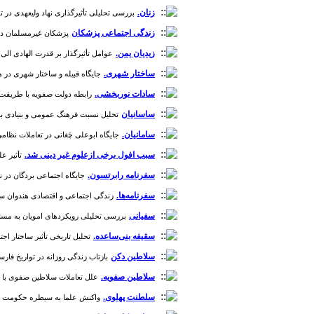
زنان.
بررسی تحلیلی تأثیرگذاری نهاد ولیعهدی در تضعیف حاکمی
زندگی اجتماعی پزشکان
پزشکان غیرمسلمان در جامع
زیدیان یمن.
عوامل تأثیرگذار بر قدرت الهادی الی الحق (حک. ۲۸۴- ۲۹۸) در یم
ساختار شهری.
جایگاه قبیله و ساختار شهری در همسا
سادات نوربخشی.
رابطه دولت صفویه با طریقت نوربخشیه
ساسانیان
تحلیل نسبت فرهنگ عمومی و بنیادی بوییان 
سامانیان.
جایگاه ابوعلی چَغانی در تعاملات نظامی و سی
سبب افول برخی ازعلوم غیر دینی شد.
تأثیر عل
سفرنامه رابرتسون.
جایگاه اجتماعی بردگان در نور
سفرنامه‌ها.
زندگی اجتماعی و اقتصادی هندوان ساکن افغانستا
سفیانی
بررسی تحلیلی رویکردهای امویان به مسئله مهدوی
سقیفه بنی‌ساعده.
تحلیل تاریخی تأثیر ساختار اجتماع
سلاطین دکن
بازتاب زندگی روزانه در تواریخ فارسی دو
سلاطین صفویه.
علل تعاملات سلاطین صفوی با علمای شی
سلطنت پهلوی.
واکنش علما به سیطره حکومت پهلوی بر 