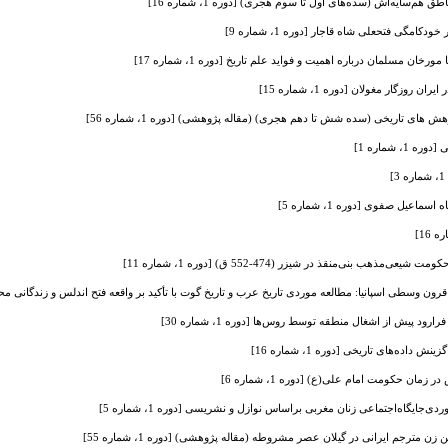
‌سایه‌اش (سده‌های اول تا سوم هجری) [دوره 1، شماره 16]
کامگی فتحعلی شاه قاجار [دوره 1، شماره 9]
خان مسلمان درباره اهمیت و فواید علم تاریخ [دوره 1، شماره 17]
روزگار مغولان [دوره 1، شماره 15]
های تاریخی (سده شش تا دهم هجری) (مقاله پژوهشی) [دوره 1، شماره 56]
، شماره 1]
یل صفوی [دوره 1، شماره 5]
‌مذهب بنی‌منقذ در شیزر (474-552 ق) [دوره 1، شماره 11]
ن وسطی اسپانیا: مطالعه موردی تاریخ عرب و تاریخ گوت با تأکید بر واقعه فتح اندلس و زندگانی محمد(ص) [دور
د پیش از اشغال منطقه توسط روس‌ها [دوره 1، شماره 30]
ه‌های تاریخی [دوره 1، شماره 16]
ن حکومت امام علی(ع) [دوره 1، شماره 6]
‌جایگاه‌اجتماعی زنان مغربی براساس نوازل و نشریسی [دوره 1، شماره 5]
ن زن مترجم ایرانی در گیلان عصر مشروطه (مقاله پژوهشی) [دوره 1، شماره 55]