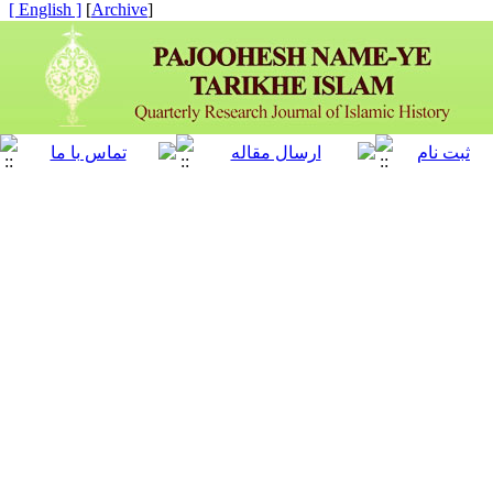
[ English ]
]
Archive
[