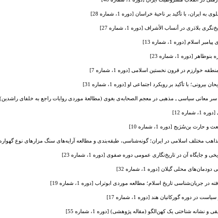
 ایران، با تأکید بر ناحیۀ خراسان [دوره 1، شماره 28]
ری بلاذری در أنساب الأشراف [دوره 1، شماره 27]
سلام [دوره 1، شماره 13]
هر [دوره 1، شماره 23]
وارزم در قرون نخستین اسلامی [دوره 1، شماره 7]
یرونی؛ با تأکید بر رویکرد اجتماعی او [دوره 1، شماره 31]
ر معانی سیاسی ـ مذهبی در معجم الصحابه‌ی بغوی (مطالعۀ موردی روایات راجع به خلفای راشدین) [دوره 1، شم
ماره 12]
ث بن‌سُرَیج [دوره 1، شماره 10]
مختلف اسلامی در ایران؛ گونه‌شناسی، طبقه‌بندی و مطالعه آرایه‌های سنگ مزارهای نوع گهواره‌ای [دوره 1، 
 و جایگاه آن در تاریخ‌نگاری عمومی دوره صفوی [دوره 1، شماره 23]
ن‌های محلی گیلان [دوره 1، شماره 32]
ته در جریان‌شناسی تاریخ اسلام؛ مطالعه موردی ابوتراب [دوره 1، شماره 19]
در دوره گورکانیان هند [دوره 1، شماره 17]
 نشانه شناختی یک کهن‌الگو (مقاله پژوهشی) [دوره 1، شماره 55]