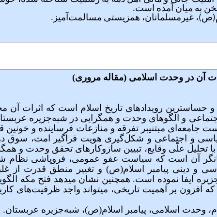
ن به میان آمده است.
م(ص)، غیرمسلمانان، همزیستی مسالمت‌آمیز.
رات آن در وحدت اسلامی (مقاله مروری)
 مهم­ترین و حساس­ترین رویدادهای تاریخ اسلام است که اثرات 
ماعی و الگوهای وحدت و همگرایی در شبه‌جزیره عربست
ست جامعه‌ای مبتنی­بر تفرقه و منازعات فرساینده و خونین ق
ی و اجتماعی و شکل‌گیری هویت فراگیر امت، سوق دهد. این
با تحلیل علّی وقایع، تبیین سازوکارهای تحقق وحدت و همگ
یانگر آن است که سیاست عفو عمومی، فروپاشی نظام شرک 
اسی
و
دینی پیامبر اسلام(ص) و تغییر منطق قدرت از غلبه
ره ایفا نموده است. همچنین نشان می­دهد فتح مکه الگویی
هد که افزون بر اهمیت تاریخی، می­تواند واجد ظرفیت‌های ک
ام، وحدت اسلامی، پیامبر اسلام(ص)، شبه‌جزیره عربستان.