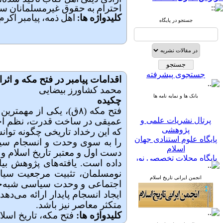
احترام به حقوق غیرمسلمانان سخ
کلیدواژه ­ها:
اهل ذمه، پیامبر اکر
جستجو در پایگاه
جستجوی پیشرفته
اقدامات پیامبر در فتح مکه و اث
محمد کشاورز بیضایی
بانک ها و نمایه نامه ها
چکیده
فتح مکه (۸ق)، یکی از
پرتال نشریات علمی و
عمیقی در ساخت قدرت، نظم اجت
پژوهشی
که این رخداد تاریخی چگونه توان
پایگاه علوم استنادی جهان
را به سوی وحدت و انسجام سیاس
اسلام
دست اول و معتبر تاریخ اسلام و 
پایگاه مجلات تخصصی نور
داده است. یافته‌های پژوهش ب
پایگاه مرکز اطلاعات جهاد
نومسلمان، تثبیت مرجعیت سی
دانشگاهی
انجمن ایرانی تاریخ اسلام
پرتال جامع علوم انسانی
اجتماعی و وحدت سیاسی شبه‌جزی
بانک اطلاعات نشریات
ایجاد انسجام پایدار ارائه می‌د
کشور
متکثر معاصر نیز باشد.
google scholar
کلیدواژه ­ها:
فتح مکه، تاریخ اسل
virascience