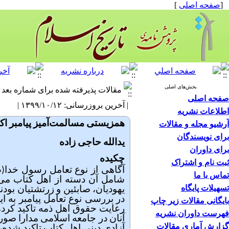
[
صفحه اصلی
]
بخش‌های اصلی
مقالات پذیرفته شده برای شماره بعد
صفحه اصلی
| آخرین بروزرسانی: ۱۳۹۹/۱۰/۱۲ |
اطلاعات نشریه
همزیستی مسالمت‌آمیز پیامبر اکر
آرشیو مجله و مقالات
برای نویسندگان
یدالله حاجی زاده
برای داوران
چکیده
ثبت نام و اشتراک
آگاهی از نوع تعامل رسول خدا(
تماس با ما
شامل آن دسته از اهل کتاب می‌
تسهیلات پایگاه
یهودیان، صابئین و زرتشتیان بود
در بررسی نوع تعامل پیامبر به ا
بایگانی مقالات زیر چاپ
رعایت حقوق اهل ذمه تاکید کرده‌
فهرست داوران نشریه
آنان در جامعه اسلامی مدارا صورت 
گزارش آماری مقالات
آزادی دینی اهل کتاب تاکید شده،