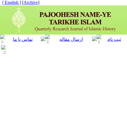
[ English ]
]
Archive
[