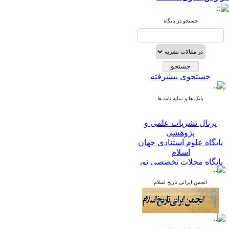
جستجو در پایگاه
جستجوی پیشرفته
بانک ها و نمایه نامه ها
پرتال نشریات علمی و
پژوهشی
پایگاه علوم استنادی جهان
اسلام
پایگاه مجلات تخصصی نور
پایگاه مرکز اطلاعات جهاد
دانشگاهی
انجمن ایرانی تاریخ اسلام
پرتال جامع علوم انسانی
بانک اطلاعات نشریات
کشور
google scholar
virascience