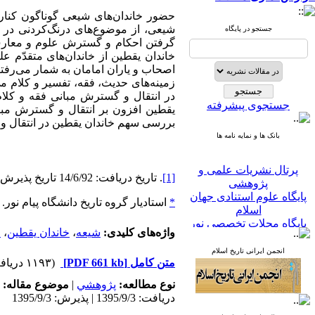
حضور خاندان‌های شیعی گوناگون کنار
شیعی، از موضوع‌های درنگ‌کردنی در تا
جستجو در پایگاه
گرفتن احکام و گسترش علوم و معارف 
خاندان یقطین از خاندان‌های متقدّم 
اصحاب و یاران امامان به شمار می
رفتن
زمینه‌های حدیث، فقه، تفسیر و کلام م
در انتقال و گسترش مبانی فقه و کلام 
جستجوی پیشرفته
یقطین افزون بر انتقال و گسترش مبان
بررسی سهم خاندان یقطین در انتقال 
بانک ها و نمایه نامه ها
پرتال نشریات علمی و
[1]
. تاریخ دریافت: 14/6/92 تاریخ پذیرش: 18/11/92
پژوهشی
پایگاه علوم استنادی جهان
*
استادیار گروه تاریخ دانشگاه پیام نور.
اسلام
پایگاه مجلات تخصصی نور
پایگاه مرکز اطلاعات جهاد
واژه‌های کلیدی:
شیعه
،
خاندان یقطین
،
ح
دانشگاهی
انجمن ایرانی تاریخ اسلام
پرتال جامع علوم انسانی
متن کامل
[PDF 661 kb]
(۱۱۹۳ دریافت)
بانک اطلاعات نشریات
نوع مطالعه:
پژوهشي
|
موضوع مقاله:
کشور
google scholar
دریافت: 1395/9/3 | پذیرش: 1395/9/3
virascience