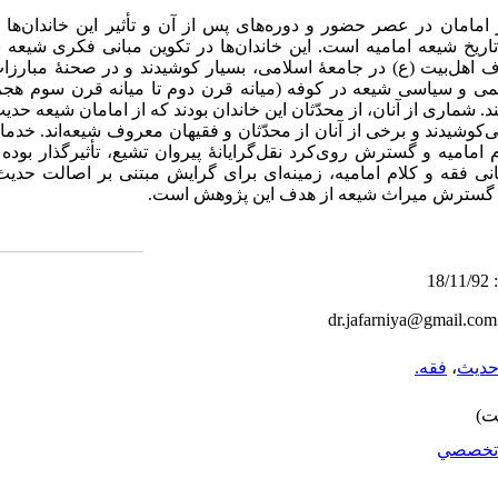
 امامان در عصر حضور و دوره
های پس از آن و تأثیر این خاندان‌ها
ریخ شیعه امامیه است. این خاندان‌‌ها در تکوین مبانی فکری شیعه ب
اهل‌بیت (ع) در جامعۀ اسلامی، بسیار کوشیدند و در صحنۀ مبارز
علمی و سیاسی شیعه در کوفه (میانه قرن دوم تا میانه قرن سوم هج
د. شماری از آنان، از محدّثان این خاندان بودند که از امامان شیعه حدیث
ی‌کوشیدند و برخی از آنان از محدّثان و فقیهان معروف شیعه‌اند. خد
امامیه و گسترش روی‌کرد نقل‌گرایانۀ پیروان تشیع، تأثیرگذار بوده
ی فقه و کلام امامیه، زمینه‌ای برای گرایش مبتنی بر اصالت حدیث
و گسترش میراث شیعه از هدف این پژوهش است
.
dr.jafarniya@gmail.com
دیث
،
فقه.
تخصصي