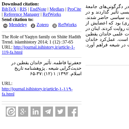
Download citation:
 در دگرگونی
های جامعۀ
BibTeX
|
RIS
|
EndNote
|
Medlars
|
ProCite
سی تأثیر گذاردند و در
|
Reference Manager
|
RefWorks
ات سیاسی حاضر شدند.
Send citation to:
ری) بود که اعضایش از
Mendeley
Zotero
RefWorks
 روایت کردند. اینان در
مات علمی خاندان یقطین
The Role of Yaqtyn family on Shiite Hadith
 است. عمل‌کرد خاندان
Trend. islamhistory 2014; 1 (12) :37-65
 در شیعه فراهم آورد.
URL:
http://journal.isihistory.ir/article-1-
119-fa.html
جعفرنیا فاطمه. تأثیر خاندان یقطین در
حدیث‌گرایی شیعه . پژوهشنامه تاریخ
اسلام. ۱۳۹۲; ۱ (۱۲) :۳۷-۶۵
URL:
http://journal.isihistory.ir/article-۱-۱۱۹-
fa.html