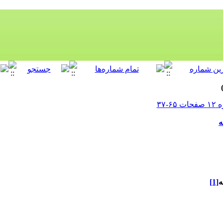
ه
ه
[1]