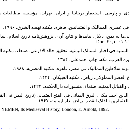
یهودی و پارسی، استعمار بریتانیا و ایران، تهران، مؤسسه مطالعا
اءالدین احمد مکی، البرق الیمانی فی الفتح العثمانی (تاریخ الیمن فی ا
انیین» لذلک القطر، ریاض، دارالیمامه، ۱۹۶۷.
, YEMEN, Its Mediaeval History, London, E. Arnold, 1892.