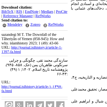
انه‌ای و اسنادی انجام
Download citation:
دخالت‌های عثمانی با
BibTeX
|
RIS
|
EndNote
|
Medlars
|
ProCite
|
Reference Manager
|
RefWorks
Send citation to:
Mendeley
Zotero
RefWorks
sazandegi M T. The Downfall of the
Tâheriyân of Yemen (858-945): How and
why. islamhistory 2023; 1 (49) :43-66
URL:
http://journal.isihistory.ir/article-1-
1397-fa.html
سازندگی محمد تقی. چگونگی و چرایی
سرنگونی طاهریان یمن (حک. ۸۵۸- ۹۴۵).
پژوهشنامه تاریخ اسلام. ۱۴۰۲; ۱ (۴۹)
:۴۳-۶۶
۱. ابراهیم، محمدکریم، «حمله العثمانیه علی عدن سنه ۹۴۵، اسبابها و نتائجها»، مجله جامعه بابل للدراسات الحضاریه و التاریخیه، ج۴،
URL:
http://journal.isihistory.ir/article-۱-۱۳۹۷-
لأمصار، تحقیق محمدعلی
fa.html
ن شیال و ابراهیم علی