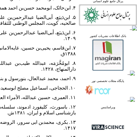
linked in
پرتال جامع علوم انسانی
Academia
۴. ابن‌حائک، ابومحمد حسن‌بن احمد همدانی، صفه جزیرهالعرب‌، تحقیق محمدبن علی أکوع‌، صنعاء، مکتبه الإرشاد، ۱۴۰۳.
۵. ابن‌دَیبَع، أبی‌الضیا عبدالرحمن‌
صالحیه، کویت، المجلس الوطنی للثقافه و ا
۶. ابن‌دَیبَع، أبی‌الضیا عبدالرحمن‌بن
پرتال نشریات علمی و
بانک اطلاعات نشریات کشور
۱۴۰۹.
پژوهشی
پایگاه علوم استنادی جهان
۷. ابن‌قاسم، یحیی‌بن حسین، غایه‌الام
اسلام
۱۳۸۸ق.
پایگاه مجلات تخصصی نور
پایگاه مرکز اطلاعات جهاد
۸. ابومُخَّرَمَه، عبدالله‌ طیب‌‌بن‌ 
دانشگاهی
دارالمنهاج، ۱۴۲۸.
پرتال جامع علوم انسانی
۹. احمد، محمد عبدالعال، بنورسول و بنوطاهر و علاقات الیمن الخارجیه فی عهدهما، اسکندریه، دارالمعرفه، ۱۹۸۹.
بانک اطلاعات نشریات
پایگاه مجلات تخصصی نور
کشور
۱۰. الحجاجی، اسماعیل مصلح ابوسعید، الدوله الطاهره عوامل النهوض وأسباب السقوط، صنعاء، بی‌نا، ۲۰۱۹.
google scholar
virascience
۱۱. العمری، حسین عبدالله، الأمراء العبید والممالیک فی الیمن، بیروت، دارالفکر المعاصر، ۱۴۰۹.
linked in
۱۲. باسورث، کلیفورد ادموند، سلسل
ویراساینس
Academia
بازشناسی اسلام و ایران، ۱۳۸۱ش.
۱۳. بکری، محمدبن ابی سرور، الروضه 
۱۴۱۷.