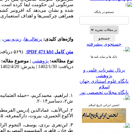
سرنگونی این حکومت ایفا کرده است. ای
شده و نشان می‌دهد که افزون­بر کشم
جستجو در پایگاه
همراهی چرکسی‌ها و اهداف استعماری پ
واژه‌های کلیدی:
پرتغالی‌ها
،
زیدیه یمن
،
ط
جستجوی پیشرفته
متن کامل
[PDF 471 kb]
(۵۶۹ دریافت)
بانک ها و نمایه نامه ها
نوع مطالعه:
پژوهشي
|
موضوع مقاله:
دریافت: 1402/1/30 | پذیرش: 1402/4/20
پرتال نشریات علمی و
پژوهشی
پایگاه علوم استنادی جهان
اسلام
پایگاه مجلات تخصصی نور
پایگاه مرکز اطلاعات جهاد
دانشگاهی
ش۲، دسامبر۲۰۱۴.
انجمن ایرانی تاریخ اسلام
پرتال جامع علوم انسانی
۲. ابن‌الأنف، عمادالدین إدریس القرم
بانک اطلاعات نشریات
الأکوع الحمیری، بیروت، دارالمعرفه، ۱۹۹۵.
کشور
google scholar
۳. ابن‌‌تغری‌ بردی‌، یوسف‌، النجوم
virascience
طرخان، قاهره، المؤسسه المصریه العامه، ۲