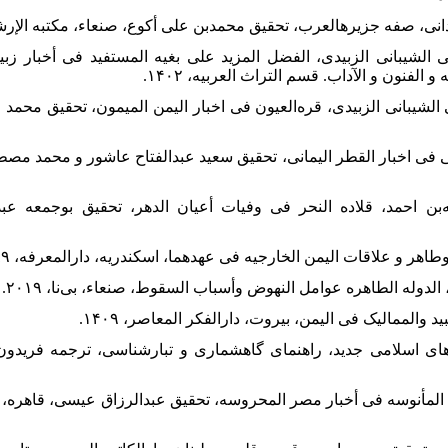
بن علی الشیبانی الزبیدی، الفضل المزید علی بغیه المستفید فی أخبار 
لفنون و الآداب. قسم التراث العربیه، ۱۴۰۲.
 علی الشیبانی الزبیدی، قره‌العیون فی اخبار الیمن المیمون، تحقیق محمد 
انی فی اخبار القطر الیمانی، تحقیق سعید عبدالفتاح عاشور و محمد مصطف
عبدالله‌‌بن‌ احمد، قلاده النحر فی وفیات أعیان الدهر، تحقیق بوجمعه 
ه‌های اسلامی جدید، راهنمای گاهشماری و تبارشناسی، ترجمه فریدون 
المأنوسه فی أخبار مصر المحروسه، تحقیق عبدالرزاق عیسی، قاهره، المک