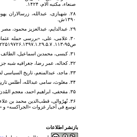
صنعاء، مکتبه الام، ۱۴۲۴.
۲۸. شهبازی، عبدالله، زرسالاران 
۱۳۹۰ش.
۲۹. عبدالدایم، عبدالعزیز محمود، مصر فی عصری الممالیک و العثمانیین، قاهره، مکتبه نهضه الشرق، ۱۹۹۶.
ص۹۵-۱۱۳. Dor: ‎ ۲۰,۱۰۰۱.۱.۲۲۵۱۹۷۲۶.۱۳۹۷.۱.۲۹.۵.۷
۳۱. کبسی، محمدبن اسماعیل، الطائف السنیه فی اخبار الممالک الیمنیه، تحقیق خالد الاذرعی، صنعاء، مکتبه الجیل الجدید، ۲۰۰۵.
۳۲. کحاله، عمر رضا، جغرافیه شبه جزیره العرب، مکه، چاپ احمدعلی، ۱۳۸۴.
۳۳. ماجد، عبدالمنعم، تاریخ السیاسی لدوله سلاطین الممالیک فی مصر، قاهره، مکتبه المصریه، ۱۹۸۸.
۳۴. مغلوث، سامی عبدالله، أطلس تاریخ العصر المملوکی، ریاض، مکتبه العبیکان، ۱۴۳۴.
۳۵. مقحفی، ابراهیم احمد، معجم المُدن والقبائل الیمنیه، صنعاء، منشورات دارالحکمه، ۱۴۲۲.
۳۶. نُهرُوالی، قطب‌الدین محمد بن عل
توسع فی أخبار غزوات «الجراکسه» و «العثم
بازنشر اطلاعات