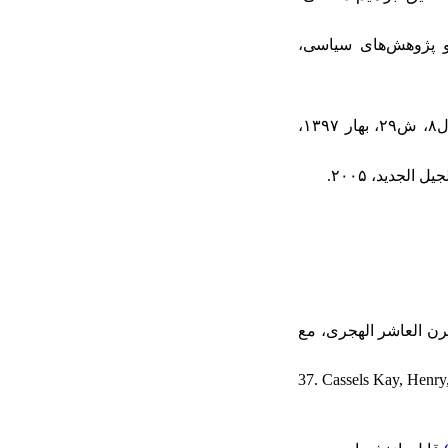
ت و پژوهش‌های سیاسی،
۳۰. غلامی، علی، «بررسی حمله عثمانی‌ها به یمن، دلایل، پیامدها و نتایج آن»، پژوهش‌نامه تاریخ اسلام، سال۸، ش۲۹، بهار ۱۳۹۷،
لقرن العاشر الهجری، مع
37. Cassels Kay, Henry