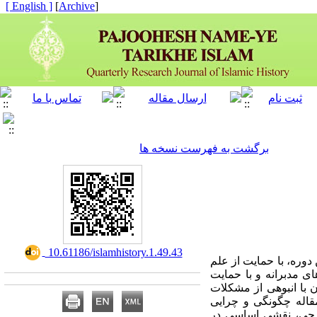
[ English ]
]
Archive
[
برگشت به فهرست نسخه ها
‎ 10.61186/islamhistory.1.49.43
وره، با حمایت از علم
ی مدبرانه و با حمایت
ن با انبوهی از مشکلات
قاله چگونگی و چرایی
رجی، نقشی اساسی در