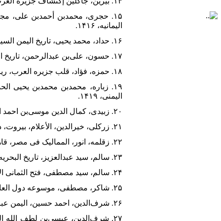
۱۴. بیرین، جاکلین إکتشاف جزیره العرب، تحقیق حمد جاسر و قدری قلعجی‌، لبنان، دارالکاتب العربی، بی‌تا.
۱۵. حجری، محمدبن أحمدبن علی، مجمو
الیمانیه، ۱۴۱۶.
۱۶. حداد، محمد یحیی، تاریخ الیمن السیاسی، قاهره، دار الوهدان، ۱۹۶۸.
۱۷. حسون، علی‌بن عبدالرحمن، تاریخ الدوله العثمانیه و علاقاتها الخارجیه، بیروت، المکتب الإسلامی، ۱۴۱۵.
۱۸. حمزه، فؤاد، قلب جزیره العرب، ریاض، مکتبه النصر الحدیثه، ۱۹۹۳.
۱۹. زباره، محمدبن محمدبن یحیی الح
الیمنی، ۱۴۱۹.
۲۰. زبیدی، کمال الدین موسی‌بن احمد الذوالی، تاریخ مدینه زبید، تحقیق عبدالله حبشی، صنعاء، مکتبه الإرشاد، ۲۰۰۶.
۲۱. زرکلی، خیرالدین، الأعلام، بیروت، دار العلم للملایین، ۱۹۸۹.
۲۲. زقلمه، انور، الممالیک فی مصر، قاهره، مکتبه مدبولی، ۱۴۱۵.
۲۳. سالم، سید عبدالعزیز، تاریخ البحریه الاسلامیه فی مصر و الشام، بیروت، موسسه شباب الجامعه، ۱۹۹۳.
۲۴. سالم، سید مصطفی، فتح الثمانی الاول للیمن، قاهره، معهد البحوث والدراسات العریبه، ۱۹۷۸.
۲۵. شاکر، مصطفی، موسوعه دول العالم الإسلامی و رجالها، بیروت، دار العلم للملایین، ۱۹۹۳.
۲۶. شرف‌الدین، احمد حسین، الیمن عبر التاریخ دراسه جغرافیه تاریخیه سیاسیه شامله، صنعاء، السنه المحمدیه، ۱۹۶۴.
۲۷. شرف‌الدین، عیسی‌بن لطف الله ا