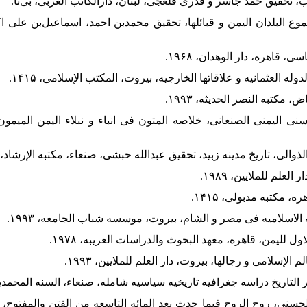
ع البلدان الیمن و قبائلها، تحقیق محمدبن احمد، اسماعیل‌بن علی ا
سنی الیمنی الصنعانی، خلاصه المتون فی انباء و نبلاء الیمن المیمو
لحسنی، روح الروح فیما حدث بعد المائه التاسعه من الفتن والمفتوح،