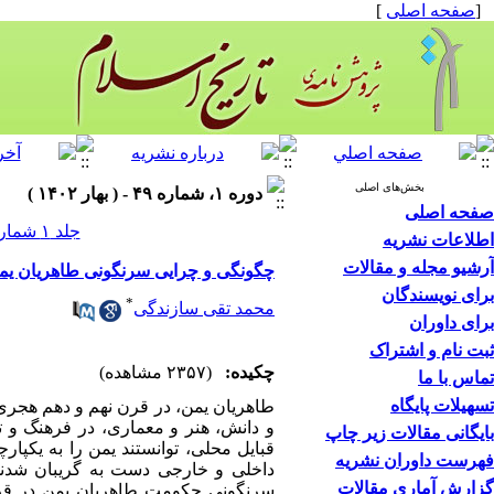
[
صفحه اصلی
]
بخش‌های اصلی
دوره ۱، شماره ۴۹ - ( بهار ۱۴۰۲ )
صفحه اصلی
جلد ۱ شماره ۴۹ صفحات ۶۶-۴۳
اطلاعات نشریه
آرشیو مجله و مقالات
چگونگی و چرایی سرنگونی طاهریان یمن (حک. ۸
برای نویسندگان
*
محمد تقی سازندگی
برای داوران
ثبت نام و اشتراک
چکیده:
(۲۳۵۷ مشاهده)
تماس با ما
تسهیلات پایگاه
طاهریان یمن، در قرن نهم و دهم هجری 
و دانش، هنر و معماری، در فرهنگ و تم
بایگانی مقالات زیر چاپ
قبایل محلی، توانستند یمن را به یکپا
فهرست داوران نشریه
داخلی و خارجی دست به گریبان شدند
گزارش آماری مقالات
سرنگونی حکومت طاهریان یمن در قر