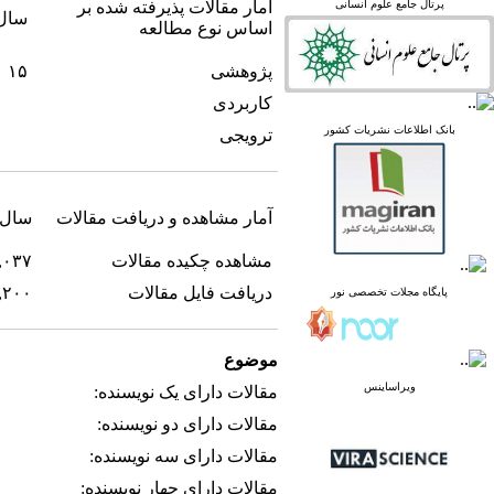
linked in
پرتال جامع علوم انسانی
آمار مقالات پذیرفته شده بر
سال ج
Academia
اساس نوع مطالعه
پژوهشی
۱۵
کاربردی
پرتال نشریات علمی و
بانک اطلاعات نشریات کشور
ترویجی
پژوهشی
پایگاه علوم استنادی جهان
اسلام
پایگاه مجلات تخصصی نور
آمار مشاهده و دریافت مقالات
سال جا
پایگاه مرکز اطلاعات جهاد
دانشگاهی
مشاهده چکیده مقالات
,۰۳۷
پرتال جامع علوم انسانی
بانک اطلاعات نشریات
دریافت فایل مقالات
,۲۰۰
پایگاه مجلات تخصصی نور
کشور
google scholar
virascience
موضوع
linked in
Academia
ویراساینس
مقالات دارای یک نویسنده:
مقالات دارای دو نویسنده:
مقالات دارای سه نویسنده:
مقالات دارای چهار نویسنده: