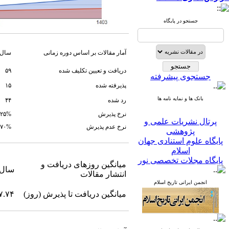
جستجو در پایگاه
آمار مقالات بر اساس دوره زمانی
سال 
دریافت و تعیین تکلیف شده
۵۹
جستجوی پیشرفته
پذیرفته شده
۱۵
بانک ها و نمایه نامه ها
رد شده
۴۴
پرتال نشریات علمی و
نرخ پذیرش
۲۵%
پژوهشی
نرخ عدم پذیرش
۷۰%
پایگاه علوم استنادی جهان
اسلام
پایگاه مجلات تخصصی نور
پایگاه مرکز اطلاعات جهاد
میانگین روزهای دریافت و
سال جا
دانشگاهی
انتشار مقالات
پرتال جامع علوم انسانی
انجمن ایرانی تاریخ اسلام
بانک اطلاعات نشریات
میانگین دریافت تا پذیرش (روز)
۷.۷۴
کشور
google scholar
virascience