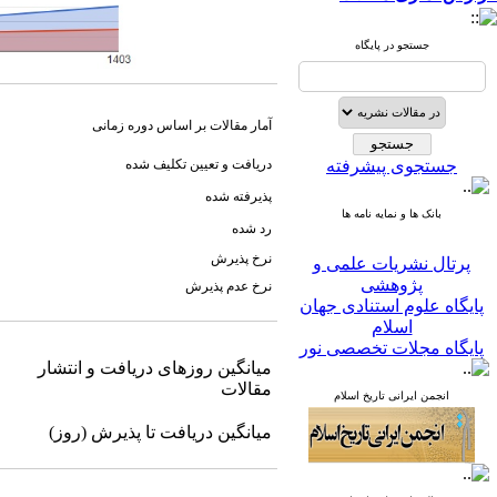
جستجو در پایگاه
آمار مقالات بر اساس دوره زمانی
جستجوی پیشرفته
دریافت و تعیین تکلیف شده
پذیرفته شده
بانک ها و نمایه نامه ها
رد شده
پرتال نشریات علمی و
نرخ پذیرش
پژوهشی
نرخ عدم پذیرش
پایگاه علوم استنادی جهان
اسلام
پایگاه مجلات تخصصی نور
پایگاه مرکز اطلاعات جهاد
میانگین روزهای دریافت و انتشار
دانشگاهی
مقالات
پرتال جامع علوم انسانی
انجمن ایرانی تاریخ اسلام
بانک اطلاعات نشریات
میانگین دریافت تا پذیرش (روز)
کشور
google scholar
virascience