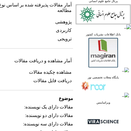
linked in
پرتال جامع علوم انسانی
آمار مقالات پذیرفته شده بر اساس نوع
Academia
مطالعه
پژوهشی
کاربردی
پرتال نشریات علمی و
بانک اطلاعات نشریات کشور
پژوهشی
ترویجی
پایگاه علوم استنادی جهان
اسلام
پایگاه مجلات تخصصی نور
پایگاه مرکز اطلاعات جهاد
آمار مشاهده و دریافت مقالات
دانشگاهی
پرتال جامع علوم انسانی
مشاهده چکیده مقالات
بانک اطلاعات نشریات
پایگاه مجلات تخصصی نور
دریافت فایل مقالات
کشور
google scholar
virascience
linked in
موضوع
Academia
ویراساینس
مقالات دارای یک نویسنده:
مقالات دارای دو نویسنده:
مقالات دارای سه نویسنده: