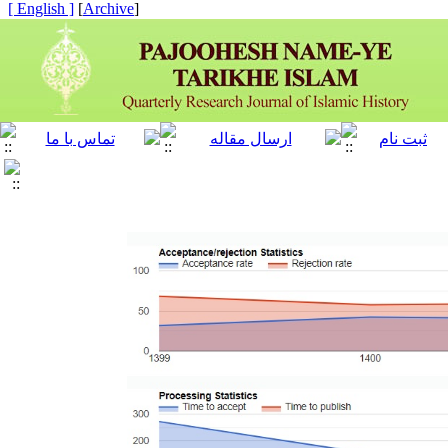
[ English ]
]
Archive
[