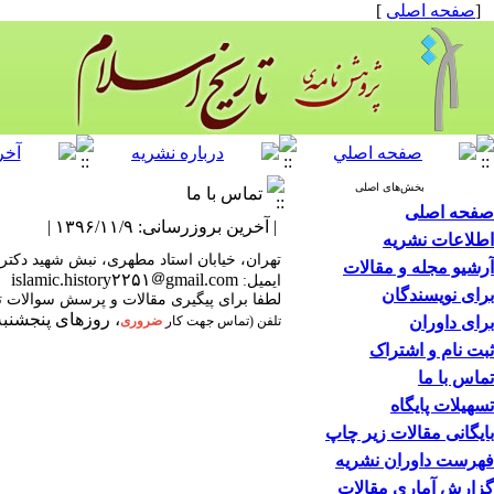
[
صفحه اصلی
]
بخش‌های اصلی
تماس با ما
صفحه اصلی
| آخرین بروزرسانی: ۱۳۹۶/۱۱/۹ |
اطلاعات نشریه
تهران، خیابان استاد مطهری، نبش شهید دکتر م
آرشیو مجله و مقالات
islamic.history۲۲۵۱
gmail.com
ایمیل:
برای نویسندگان
لطفا برای پیگیری مقالات و پرسش سوالات تن
، روزهای پنجشنبه 
برای داوران
تلفن (تماس جهت کار
ضروری
ثبت نام و اشتراک
تماس با ما
تسهیلات پایگاه
بایگانی مقالات زیر چاپ
فهرست داوران نشریه
گزارش آماری مقالات