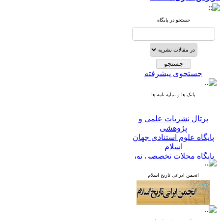
جستجو در پایگاه
جستجوی پیشرفته
بانک ها و نمایه نامه ها
پرتال نشریات علمی و
پژوهشی
پایگاه علوم استنادی جهان
اسلام
پایگاه مجلات تخصصی نور
پایگاه مرکز اطلاعات جهاد
دانشگاهی
انجمن ایرانی تاریخ اسلام
پرتال جامع علوم انسانی
بانک اطلاعات نشریات
کشور
google scholar
virascience