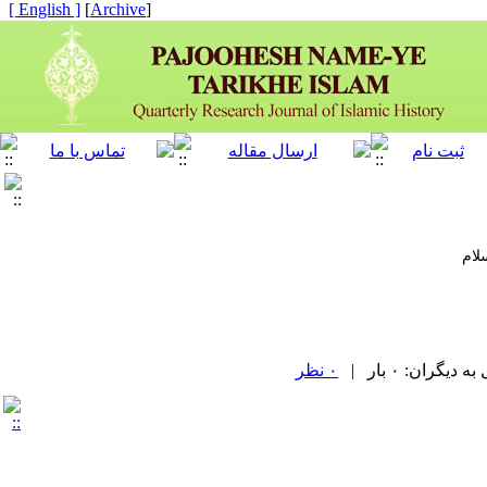
[ English ]
]
Archive
[
لام
گران: ۰ بار |
۰ نظر