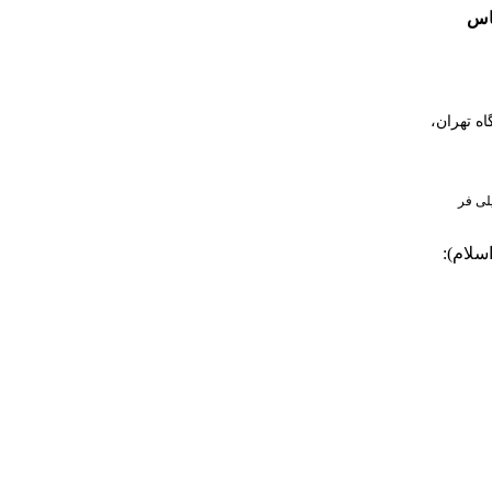
ماس
ه تهران،
سلام):