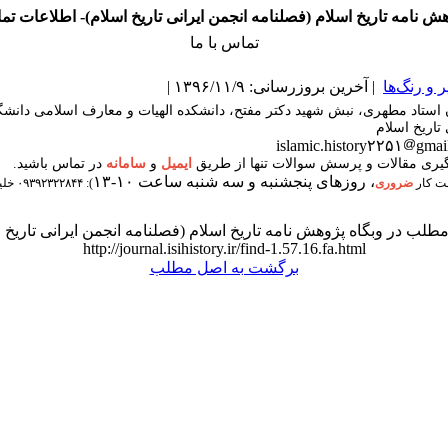
ش نامه تاریخ اسلام (فصلنامه انجمن ایرانی تاریخ اسلام)- اطلاعات ت
تماس با ما
و رنگ‌ها
| آخرین بروزرسانی: ۱۳۹۶/۱۱/۹ |
ن استاد مطهری، نبش شهید دکتر مفتح، دانشکده الهیات و معارف اسلامی دانشگا
 تاریخ اسلام
islamic.history۲۲۵۱
gmai
گیری مقالات و پرسش سوالات تنها از طریق
ایمیل
و
سامانه
در تماس باشید.
، روزهای پنجشنبه و سه شنبه ساعت ۱۰-۱۳
ت کار
ضروری
): ۰۹۳۹۲۳۲۲۸۴۴ خلیلی فر
طلب در وبگاه پژوهش نامه تاریخ اسلام (فصلنامه انجمن ایرانی تاریخ ا
http://journal.isihistory.ir/find-1.57.16.fa.html
برگشت به اصل مطلب