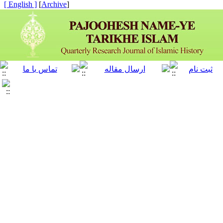
[ English ]
]
Archive
[