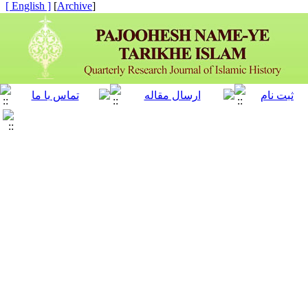
[ English ]
]
Archive
[