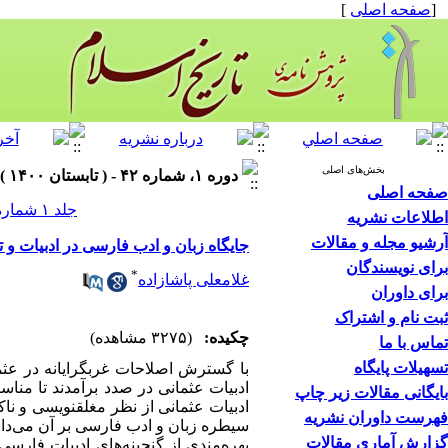
[
صفحه اصلی
]
بخش‌های اصلی
دوره ۱، شماره ۴۲ - ( تابستان ۱۴۰۰ )
صفحه اصلی
جلد ۱ شماره ۴۲ صفحات ۱۰۰-۸۳
اطلاعات نشریه
آرشیو مجله و مقالات
جایگاه زبان و ادب فارسی در ادبیات و 
برای نویسندگان
*
غلامعلی پاشازاده
برای داوران
ثبت نام و اشتراک
چکیده:
(۳۲۷۵ مشاهده)
تماس با ما
تسهیلات پایگاه
با گسترش اصلاحات غرب­گرایانه در عثم
ادبیات عثمانی در صدد برآمدند تا مناس
بایگانی مقالات زیر چاپ
ادبیات عثمانی از نظر مغلق­نویسی و ناک
فهرست داوران نشریه
سیطره زبان و ادب فارسی بر آن می‌دان
گزارش آماری مقالات
بهره‌مندی از گنجینه‌های ادبیات فارسی