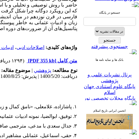
حاضر با روش توصیفی و تحلیلی و با اس
که این رویکرد دوگانه چرا شکل گرفت و چ
جستجو در پایگاه
فارسی در قرن نوزدهم در میان اندیشمند
زبان و ادبیات عثمانی به خاطر پیوستگی‌
پتانسیل‌های آن از ضرورت‌های دوره اص
جستجوی پیشرفته
واژه‌های کلیدی:
اصلاحات ادبی
،
ادبیات 
بانک ها و نمایه نامه ها
متن کامل
[PDF 355 kb]
(۱۲۹۴ دریافت)
نوع مطالعه:
پژوهشي
|
موضوع مقاله:
پرتال نشریات علمی و
دریافت: 1400/5/20 | پذیرش: 1400/8/25
پژوهشی
پایگاه علوم استنادی جهان
اسلام
پایگاه مجلات تخصصی نور
پایگاه مرکز اطلاعات جهاد
۱. پاشازاده، غلامعلی، «نامق کمال و زبان ئ ادب فارسی»، نثر پژوهی ادب فارسی، سال ۱۵، شمارۀ ۳۲، پاییز و زمستان ۱۳۹۱.
دانشگاهی
انجمن ایرانی تاریخ اسلام
پرتال جامع علوم انسانی
۲. توفیق، ابوالضیا، نمونه ادبیات عثمانیه، قسطنطنیه، مطبعۀ ابوالضیا، ۱۳۳۰ق.
بانک اطلاعات نشریات
کشور
۳. جدال سعدی با مدعی، مترجمی صافی، قسطنطنیه، مطبعۀ ابوالضیا، ۱۳۰۳ق.
google scholar
۴. حقی، اسماعیل، عثمانلی مشاهیر ادباسی معلم ناجی، بی جا، بی نا، بی‌تا.
virascience