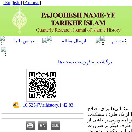
[ English ]
]
Archive
[
برگشت به فهرست نسخه ها
‎ 10.52547/isihistory.1.42.83
 عثمانی‌ها برای اصلاح
آنها از یک طرف مشکلات
زنامه‌نویسی را ناشی از
از طرف دیگر بر ضرورت
له‌ای است که در پژوهش