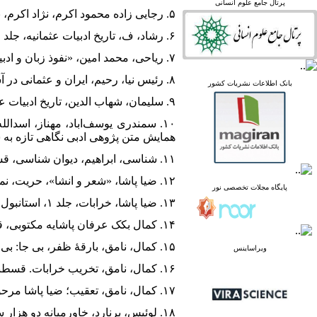
پرتال جامع علوم انسانی
linked in
۵. رجایی زاده محمود اکرم، نژاد اکرم، بی جا، سلانیک مطبعه‌سی، بی‌تا.
Academia
۶. رشاد، ف، تاریخ ادبیات عثمانیه، جلد اول، استانبول، ظرافت مطبعه‌سی، بی‌تا.
۷. ریاحی، محمد امین، «نفوذ زبان و ادبیات فارسی در قلمرو عثمانی»، مجله فرهنگ و هنر، شماره ۹۲، خرداد ۱۳۴۲.
۸. رئیس نیا، رحیم، ایران و عثمانی در آستانه قرن بیستم،جلد دوم، تبریز، ستوده، ۱۳۸۵.
پرتال نشریات علمی و
بانک اطلاعات نشریات کشور
پژوهشی
۹. سلیمان، شهاب الدین، تاریخ ادبیات عثمانیه، استانبول، سنجاقجیان مطبعه‌سی، ۱۳۲۸ق.
پایگاه علوم استنادی جهان
اسلام
۱۰. سمندری یوسف‌اباد، مهناز، اسدال
پایگاه مجلات تخصصی نور
همایش متن پژوهی ادبی نگاهی تازه به سبک
پایگاه مرکز اطلاعات جهاد
۱۱. شناسی، ابراهیم، دیوان شناسی، قسطنطنیه، مطبعۀ ابوالضیا، ۱۳۰۳ق.
دانشگاهی
پرتال جامع علوم انسانی
۱۲. ضیا پاشا، «شعر و انشا»، حریت، نمره ۱۱، ۷سپتامبر ۱۸۶۸/ ۲۰ جمادی الاولی ۱۲۸۵، ۱۲۸۵ق.
پایگاه مجلات تخصصی نور
بانک اطلاعات نشریات
۱۳. ضیا پاشا، خرابات، جلد ۱، استانبول، مطبعۀ عامره، ۱۲۹۱ق.
کشور
google scholar
۱۴. کمال بکک عرفان پاشایه مکتوبی، قسطنطنیه: مطبعۀ ابوالضیا، ۱۳۰۴ق.
virascience
linked in
۱۵. کمال، نامق، بارقۀ ظفر، بی جا: بی نا، بی‌تا.
ویراساینس
Academia
۱۶. کمال، نامق، تخریب خرابات. قسطنطنیه، مطبعۀ ابوالضیا، ۱۳۰۳ق.
۱۷. کمال، نامق، تعقیب؛ ضیا پاشا مرحومک جلد ثانی خراباتنی مواخذدر، قسطنطنیه، مطبعۀ ابوالضیا، ۱۳۱۲ق.
۱۸. لوئیس، برنارد، خاورمیانه دو هزار سال تاریخ از ظهور مسیحیت تا امروز، تهران، نشر نی، ۱۳۸۶.