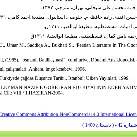
U., Umar M., Saddiqa A., Bukhari S., ‘Persian Literature In The Otto
, (1985), "osmanli Batililaşmasi", cumhuriyet Dönemi Ansiklopedisi, cil
lı çalişmalari ,Ankara, lmge ketabevi, 1996.
Türkiyede çağdas Düşunce Tarihi,, Istanbul: Ulken Yayinlari, 1999.
“SÜLEYMAN NAZİF’E GÖRE İRAN EDEBİYATININ EDEBİYATIMIZA 
gisi,Cilt: VIII / 1,HAZİRAN-2004.
Creative Commons Attribution-NonCommercial 4.0 International Licen