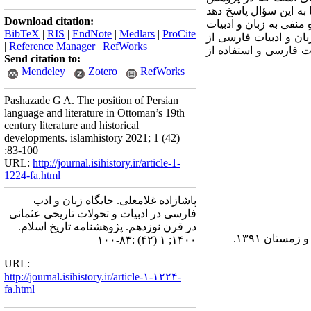
 به این سؤال پاسخ دهد
Download citation:
 منفی به زبان و ادبیات
BibTeX
|
RIS
|
EndNote
|
Medlars
|
ProCite
بان و ادبیات فارسی از
|
Reference Manager
|
RefWorks
یات فارسی و استفاده از
Send citation to:
Mendeley
Zotero
RefWorks
Pashazade G A. The position of Persian
language and literature in Ottoman’s 19th
century literature and historical
developments. islamhistory 2021; 1 (42)
:83-100
URL:
http://journal.isihistory.ir/article-1-
1224-fa.html
پاشازاده غلامعلی. جایگاه زبان و ادب
فارسی در ادبیات و تحولات تاریخی عثمانی
در قرن نوزدهم. پژوهشنامه تاریخ اسلام.
۱۴۰۰; ۱ (۴۲) :۸۳-۱۰۰
URL:
http://journal.isihistory.ir/article-۱-۱۲۲۴-
fa.html