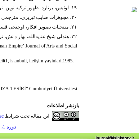
۱۹. لوئیس، برنارد، ظهور ترکیه نوین، ترجمه محسن علی سبحانی، تهران، مترجم، ۱۳۷۲.
۲۰. مجوهرات صایب تبریزی، مترجمی حسن افندی زاده حافظ، م. خلوصی. استانبول، مطبعۀ احمد کامل، ۱۳۳۱ق.
۲۱. منتخبات تصویر افکار، اوچنجی قسم: ادبیات، قسطنطنیه، مطبعۀ ابوالضیا، ۱۳۱۱ق.
۲۲. هندلی شیخ عنایه‌الله، بهار دانش، ترجمه نامق کمال، قسطنطنیه، مطبعۀ ابوالضیا، ۱۳۱۱ق.
man Empire’ Journal of Arts and Social
t1, istanbuli, iletişim yayinlari,1985.
TESİRİ” Cumhuriyet Üniversitesi
بازنشر اطلاعات
این مقاله تحت شرایط
se
دوره 1، شماره 42 - ( تابستان 1400 )