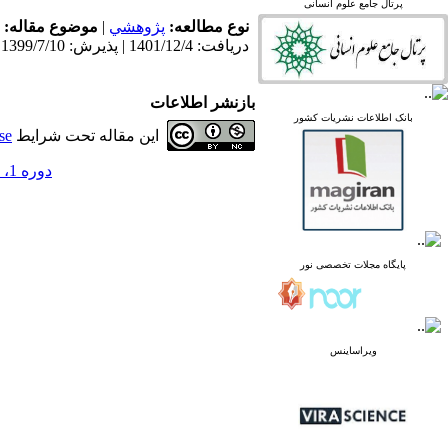
پرتال جامع علوم انسانی
linked in
نوع مطالعه:
پژوهشي
|
موضوع مقاله:
Academia
دریافت: 1401/12/4 | پذیرش: 1399/7/10
بازنشر اطلاعات
پرتال نشریات علمی و
بانک اطلاعات نشریات کشور
این مقاله تحت شرایط
se
پژوهشی
پایگاه علوم استنادی جهان
دوره 1، شماره 38 - ( تابستان 1399 )
اسلام
پایگاه مجلات تخصصی نور
پایگاه مرکز اطلاعات جهاد
دانشگاهی
پرتال جامع علوم انسانی
پایگاه مجلات تخصصی نور
بانک اطلاعات نشریات
کشور
google scholar
virascience
linked in
ویراساینس
Academia