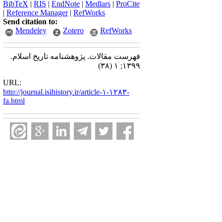
BibTeX
|
RIS
|
EndNote
|
Medlars
|
ProCite
|
Reference Manager
|
RefWorks
Send citation to:
Mendeley
Zotero
RefWorks
فهرست مقالات. پژوهشنامه تاریخ اسلام.
۱۳۹۹; ۱ (۳۸)
URL:
http://journal.isihistory.ir/article-۱-۱۲۸۳-
fa.html