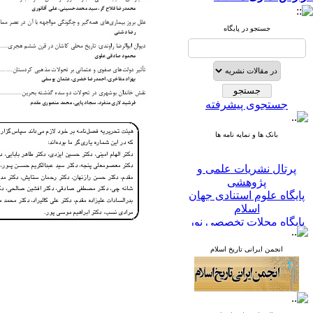
جستجو در پایگاه
جستجوی پیشرفته
بانک ها و نمایه نامه ها
پرتال نشریات علمی و
پژوهشی
پایگاه علوم استنادی جهان
اسلام
پایگاه مجلات تخصصی نور
پایگاه مرکز اطلاعات جهاد
دانشگاهی
انجمن ایرانی تاریخ اسلام
پرتال جامع علوم انسانی
بانک اطلاعات نشریات
کشور
google scholar
virascience