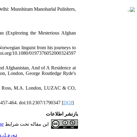
elhi: Munshiram Manoharlal Pulishers,
tan (Explroring the Mesterious Afghan
Norwegian linguist from his journeys to
x.doi.org/10.1080/0197376052000324597
nd Afghanistan, And of A Residence at
ion, London, George Routledge Ryde's
nk E. Ross, M.A. London, LUZAC & CO,
 p457-464. doi:10.2307/1790347 [
DOI
]
بازنشر اطلاعات
این مقاله تحت شرایط
se
دوره 1، شماره 45 - ( بهار 1401 )