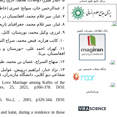
پرتال جامع علوم انسانی
linked in
Academia
۶. عبدالرحمن خان، سوانح عمری (خاطرات امیر عبدالرحمن خان به قلم خودش)، کابل، میوند، ۱۳۷۵ش.
۷. غبار، میر غلام محمد، افغانستان در مسیر تاریخ، تهران، مرکز نشر انقلاب با همکاری جمهوری، ۱۳۶۷ش.
۸. غبار، میر غلام محمد، جغرافیای تاریخی افغانستان، کابل، مطبعه دولتی، ۱۳۶۸ش.
پرتال نشریات علمی و
بانک اطلاعات نشریات کشور
۹. غرزی، وکیل محمد، نورستان، کابل، موئسسه انتشاراتی انیس، ۱۳۳۹ش.
پژوهشی
پایگاه علوم استنادی جهان
۱۰. کاتب هزاره، فیض محمد، سراج التواریخ، به کوشش دکتر سرور مولایی، کابل، امیری، ۱۳۹۰ش.
اسلام
۱۱. کهزاد، احمد علی، «نورستان 
پایگاه مجلات تخصصی نور
افغانستان، بی‌تا.
پایگاه مرکز اطلاعات جهاد
دانشگاهی
۱۲. منهاج السراج، عثمان بن محمد، طبقات ناصری، تصحیح عبدالحی حبیبی، تهران، دنیای کتاب، ۱۳۶۳ش.
پرتال جامع علوم انسانی
۱۳. نژاد خنار، ابراهیم درویش، عوا
پایگاه مجلات تخصصی نور
بانک اطلاعات نشریات
شجاعی دیو کلایی، دانشگاه مازندران، ۱۳۹۵ش.
کشور
google scholar
d Love Marriage among Kafirs of the
virascience
ies, 25, 2021, p366-378. DOI:
linked in
ویراساینس
Academia
.60, No.2, , 2001, p329-344. DOI:
 and kalat, during a residence in those