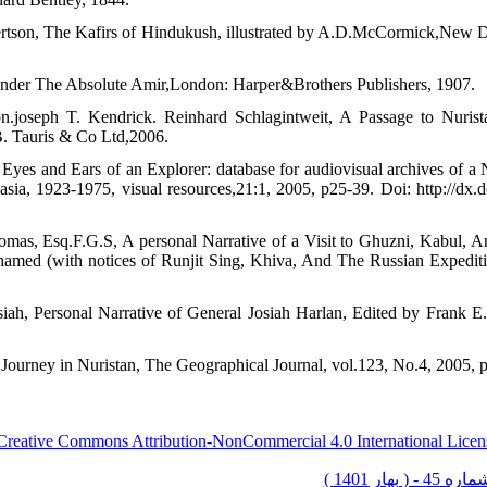
rtson, The Kafirs of Hindukush, illustrated by A.D.McCormick,New D
Under The Absolute Amir,London: Harper&Brothers Publishers, 1907.
ton.joseph T. Kendrick. Reinhard Schlagintweit, A Passage to Nuris
B. Tauris & Co Ltd,2006.
yes and Ears of an Explorer: database for audiovisual archives of a 
asia, 1923-1975, visual resources,21:1, 2005, p25-39. Doi: http://d
mas, Esq.F.G.S, A personal Narrative of a Visit to Ghuzni, Kabul, A
amed (with notices of Runjit Sing, Khiva, And The Russian Expedit
osiah, Personal Narrative of General Josiah Harlan, Edited by Fra
A Journey in Nuristan, The Geographical Journal, vol.123, No.4, 2005,
Creative Commons Attribution-NonCommercial 4.0 International Licen