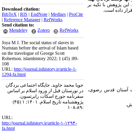
 این پژوهش با تکیه بر
Download citation:
رار داده است
.
BibTeX
|
RIS
|
EndNote
|
Medlars
|
ProCite
|
Reference Manager
|
RefWorks
Send citation to:
Mendeley
Zotero
RefWorks
Joya M J. The social status of slaves in
Nuristan before the arrival of Islam based
on the travelogue of George Scott
Robertson. islamhistory 2022; 1 (45) :89-
108
URL:
http://journal.isihistory.ir/article-1-
1294-fa.html
جویا محمد جاوید. جایگاه اجتماعی بردگان
ات آستان قدس رضوی،
در نورستان قبل از ورود اسلام بر اساس
سفرنامه جورج اسکات رابرتسون.
پژوهشنامه تاریخ اسلام. ۱۴۰۱; ۱ (۴۵)
:۸۹-۱۰۸
URL:
http://journal.isihistory.ir/article-۱-۱۲۹۴-
fa.html