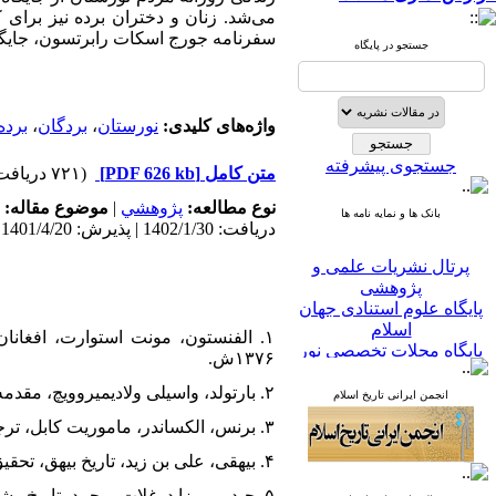
می‌شد. زنان و دختران برده نیز برای ک
سفرنامه جورج اسکات رابرتسون، جایگاه
جستجو در پایگاه
واژه‌های کلیدی:
نورستان
،
بردگان
،
برده
جستجوی پیشرفته
متن کامل
[PDF 626 kb]
(۷۲۱ دریافت)
نوع مطالعه:
پژوهشي
|
موضوع مقاله:
بانک ها و نمایه نامه ها
دریافت: 1402/1/30 | پذیرش: 1401/4/20
پرتال نشریات علمی و
پژوهشی
پایگاه علوم استنادی جهان
اسلام
۱. الفنستون، مونت استوارت، افغا
پایگاه مجلات تخصصی نور
۱۳۷۶ش.
پایگاه مرکز اطلاعات جهاد
دانشگاهی
۲. بارتولد، واسیلی ولادیمیروویچ، مقدمه‌ای بر حدود العالم، ترجمه میر حسین شاه، کابل، پوهنتون کابل، ۱۳۴۳ش.
انجمن ایرانی تاریخ اسلام
پرتال جامع علوم انسانی
بانک اطلاعات نشریات
۳. برنس، الکساندر، ماموریت کابل، ترجمه عبدالخالق لعل زاد، لندن، بی‌نا، ۲۰۱۸.
کشور
۴. بیهقی، علی بن زید، تاریخ بیهق، تحقیق احمد بهمنیار، تهران، فروغی، ۱۳۶۱ش.
google scholar
virascience
۵. حیدر میرزا دوغلات، محمد، تاریخ رشیدی، تصحیح عباسقلی غفاری فرد، تهران، نشر میراث مکتوب، ۱۳۸۳ش.