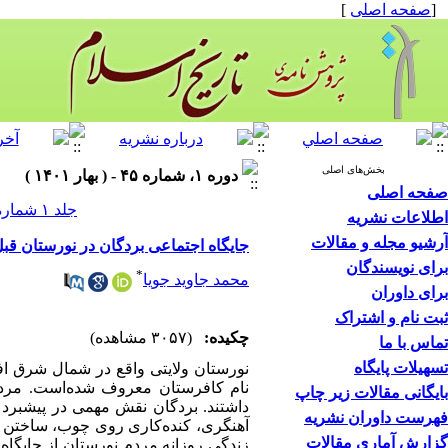
[
صفحه اصلی
]
بخش‌های اصلی
دوره ۱، شماره ۴۵ - ( بهار ۱۴۰۱ )
صفحه اصلی
جلد ۱ شماره ۴۵ صفحات ۱۰۸-۸۹
اطلاعات نشریه
آرشیو مجله و مقالات
جایگاه اجتماعی بردگان در نورستان ق
برای نویسندگان
*
محمد جاوید جویا
برای داوران
ثبت نام و اشتراک
چکیده:
(۳۰۵۷ مشاهده)
تماس با ما
تسهیلات پایگاه
نورستان ولایتی واقع در شمال شرق افغ
نام کافرستان معروف شده‌است. مردم 
بایگانی مقالات زیر چاپ
داشتند. بردگان نقش مهمی در پیشبرد ک
فهرست داوران نشریه
آهنگری، کنده‌کاری روی چوب، ساختن ل
گزارش آماری مقالات
زندگی روزانه مردم نورستان از جایگاه 