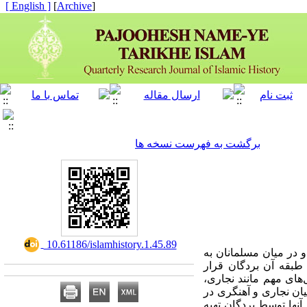
[ English ]
]
Archive
[
برگشت به فهرست نسخه ها
‎ 10.61186/islamhistory.1.45.89
و در میان مسلمانان به
طبقه آن بردگان قرار
های مهم مانند نجاری،
ان نجاری و آهنگری در
آنها توسط بردگان تهیه