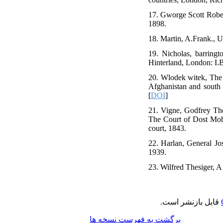
17. Gworge Scott Robe
1898.
18. Martin, A.Frank., 
19. Nicholas, barring
Hinterland, London: I.
20. Wlodek witek, The E
Afghanistan and south 
[
DOI
]
21. Vigne, Godfrey Tho
The Court of Dost Moh
court, 1843.
22. Harlan, General J
1939.
23. Wilfred Thesiger, 
قابل بازنشر است.
برگشت به فهرست نسخه ها