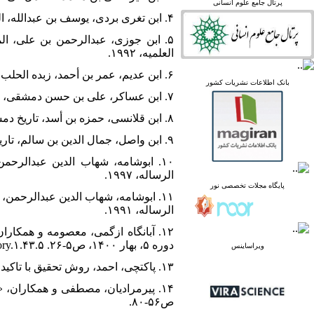
linked in
پرتال جامع علوم انسانی
Academia
۴. ابن تغری بردی، یوسف بن عبدالله، النجوم الزاهره فی ملوک مصر والقاهره، مصر، دارالکتب، بی‌تا.
۵. ابن جوزی، عبدالرحمن بن علی، ا
العلمیه، ۱۹۹۲.
۶. ابن عدیم، عمر بن أحمد، زبده الحلب فی تاریخ حلب، تحقیق خلیل المنصور، بیروت، دارالکتب العلمیه، ۱۹۹۶.
پرتال نشریات علمی و
بانک اطلاعات نشریات کشور
پژوهشی
۷. ابن عساکر، علی بن حسن دمشقی‌، تاریخ مدینه الدمشق، تصحیح علی شیری، بیروت، دار الفکر، ۱۴۱۵.
پایگاه علوم استنادی جهان
اسلام
۸. ابن قلانسی، حمزه بن أسد، تاریخ دمشق، تحقیق سهیل زکار، دمشق، دار حسان، ۱۹۸۳.
پایگاه مجلات تخصصی نور
۹. ابن واصل، جمال الدین بن سالم، تاریخ ایوبیان، ترجمه پرویز اتابکی، تهران، علمی و فرهنگی، ۱۳۸۳ش.
پایگاه مرکز اطلاعات جهاد
دانشگاهی
۱۰. ابوشامه، شهاب الدین عبدالرحم
پرتال جامع علوم انسانی
الرساله، ۱۹۹۷.
بانک اطلاعات نشریات
پایگاه مجلات تخصصی نور
۱۱. ابوشامه، شهاب الدین عبدالرحمن،
کشور
الرساله، ۱۹۹۱.
google scholar
virascience
linked in
دوره ۵، بهار ۱۴۰۰، ص۵-۲۶. Doi: ۱۰,۵۲۵۴۷/isihistory.۱.۴۳.۵
ویراساینس
Academia
۱۳. پاکتچی، احمد، روش تحقیق با تاکید بر حوزه علوم قرآن و حدیث، تهران، دانشگاه امام صادق، ۱۳۹۳ش.
ص۵۶-۸۰.