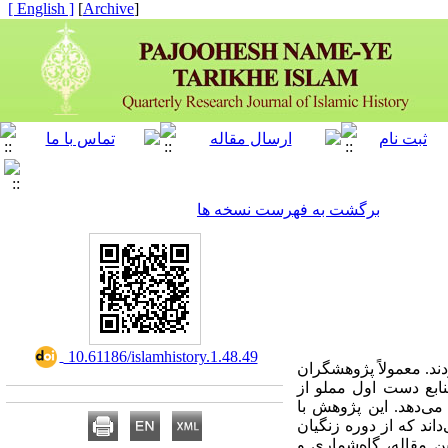
[ English ]
]
Archive
[
برگشت به فهرست نسخه ها
‎ 10.61186/islamhistory.1.48.49
ند. معمولاً پژوهشگران
منابع دست اول مملو از
می‌دهد. این پژوهش با
داند که از دوره زنگیان
ن مقاله، گاه
شماری و