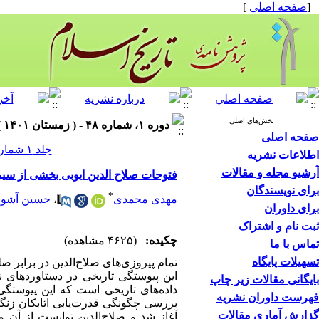
[
صفحه اصلی
]
بخش‌های اصلی
دوره ۱، شماره ۴۸ - ( زمستان ۱۴۰۱ )
صفحه اصلی
جلد ۱ شماره ۴۸ صفحات ۶۶-۴۹
اطلاعات نشریه
آرشیو مجله و مقالات
فتوحات صلاح الدین ایوبی بخشی از سیر 
برای نویسندگان
*
مهدی محمدی
،
حسین آشو
برای داوران
ثبت نام و اشتراک
چکیده:
(۴۶۲۵ مشاهده)
تماس با ما
تسهیلات پایگاه
تمام پیروزی
های صلاح
الدین در برابر صل
این پیوستگی تاریخی در دستاوردهای
بایگانی مقالات زیر چاپ
داده
های تاریخی است که این پیوستگی ر
فهرست داوران نشریه
بررسی چگونگی قدرت‌یابی اتابکان زن
گزارش آماری مقالات
آغاز شد و صلاح
الدین توانست از آن م