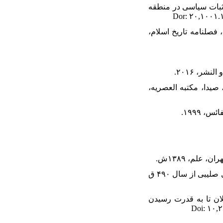
 ثبات سیاسی در منطقه
کرند، شکرالله و مهدی محمدی قناتغستانی، «تبیین آماری جنگهای اتابکان زنگی از سال ۵۲۱ تا ۵۶۹»، فصلنامه تاریخ اسلام،
 صیدا، مکتبه العصریه،
۲۴. محمدی قناتغستانی، مهدی، «بررسی نسبت تعداد حکومتهای شام با میزان پیروزی مسلمانان در جنگ‌های صلیبی از سال ۴۹۰ ق
ان تا به قدرت رسیدن