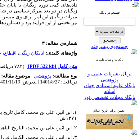
داده
های کمی دوره زنگیان تا پایان ح
زنگیان در دو بعد تمرکز سیاسی در ش
جستجو در پایگاه
میراث زنگیان این امر برای وی میسر نم
نیز بخشی از این فرایند بود و دستاور
شماره‌ی مقاله: ۳
جستجوی پیشرفته
واژه‌های کلیدی:
اتابکان زنگی
،
اقطاع
،
ج
بانک ها و نمایه نامه ها
متن کامل
[PDF 522 kb]
(۷۸۲ دریافت)
پرتال نشریات علمی و
نوع مطالعه:
پژوهشي
|
موضوع مقاله:
پژوهشی
دریافت: 1401/8/27 | پذیرش: 1401/11/19
پایگاه علوم استنادی جهان
اسلام
پایگاه مجلات تخصصی نور
پایگاه مرکز اطلاعات جهاد
دانشگاهی
انجمن ایرانی تاریخ اسلام
پرتال جامع علوم انسانی
۱. ابن اثیر، علی بن محمد، کامل تار
بانک اطلاعات نشریات
۱۳۷۱ش.
کشور
۲. ابن اثیر، علی بن محمد، التاریخ الباهر فی الدوله الاتابکیه بالموصل، تحقیق عبدالقادر احمد طلیمات، قاهره، دارالکتب الحدیثه، بی‌تا.
google scholar
virascience
۳. ابن اثیر، علی بن محمد، الکامل فی التاریخ، بیروت، دار صادر، ۱۹۶۵.