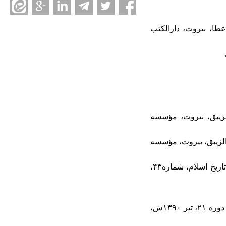
عطا، بیروت، دارالکتب
الزیبق، بیروت، مؤسسه
 الزیبق، بیروت، مؤسسه
۱۲. آبانگاه ازگمی، معصومه و همکاران، «وحدت اسلامی در جنگهای صلیبی؛ موانع و راهبردها» پژوهشنامه تاریخ اسلام، شماره۴۳،
۱۴. پیرمرادیان، مصطفی و همکاران، «نقش صلاحالدین ایوبی در جنگهای صلیبی»، فصلنامه تاریخ، شماره ۶، دوره ۲۱، تیر ۱۳۹۰ش،