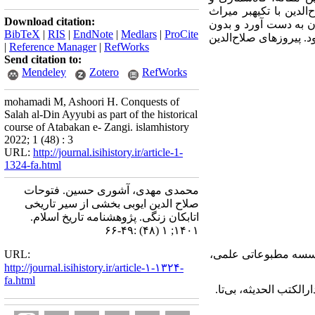
ح
الدین با تکیه­بر میراث
Download citation:
ان به دست آورد و بدون
BibTeX
|
RIS
|
EndNote
|
Medlars
|
ProCite
د. پیروزهای صلاح
الدین
|
Reference Manager
|
RefWorks
Send citation to:
Mendeley
Zotero
RefWorks
mohamadi M, Ashoori H. Conquests of
Salah al-Din Ayyubi as part of the historical
course of Atabakan e- Zangi. islamhistory
2022; 1 (48) : 3
URL:
http://journal.isihistory.ir/article-1-
1324-fa.html
محمدی مهدی، آشوری حسین. فتوحات
صلاح الدین ایوبی بخشی از سیر تاریخی
اتابکان زنگی. پژوهشنامه تاریخ اسلام.
۱۴۰۱; ۱ (۴۸) :۴۹-۶۶
 مؤسسه مطبوعاتی علمی،
URL:
http://journal.isihistory.ir/article-۱-۱۳۲۴-
fa.html