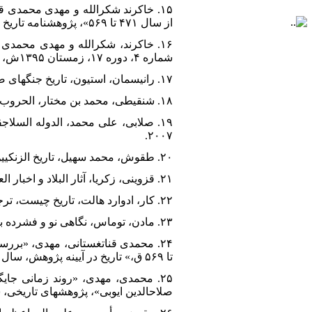
۱۵. خاکرند شکرالله و مهدی محمدی 
از سال ۴۷۱ تا ۵۶۹»، پژوهشنامه تاریخ اسلام، شماره۲۱، بهار ۱۳۹۵ش، ص۳۴-۷. Dor: ۲۰,۱۰۰۱.۱.۲۲۵۱۹۷۲۶.۱۳۹۵.۱.۲۱.۱.۹
شماره ۴، دوره ۱۷، زمستان ۱۳۹۵ش، ص۱۹۳-۲۳۴.
۱۷. رانیسمان، استیون، تاریخ جنگهای صلیبی، ترجمه منوچهر کاشف، تهران، علمی فرهنگی، ۱۳۸۶ش.
۱۸. شنقیطی، محمد بن مختار، الحروب الصلیبیه علی العلاقات السنیه الشیعیه، بیروت، شبکه العربیه للابحاث و النشر، ۲۰۱۶.
۱۹. صلابی، علی محمد، الدوله السلا
۲۰۰۷.
۲۰. طقوش، محمد سهیل، تاریخ الزنکیین فی الموصل و البلاد الشام ۵۲۱- ۶۳۰ق/۱۱۲۷- ۱۲۳۳م، بیروت، دارالنفائس، ۱۹۹۹.
۲۱. قزوینی، زکریا، آثار البلاد و اخبار العباد، بیروت، دار الصادر، ۱۹۹۸.
۲۲. کار، ادوارد هالت، تاریخ چیست، ترجمه حسن کامشاد، تهران، خوارزمی، ۱۳۵۱ش.
۲۳. مادن، توماس، نگاهی نو و فشرده به تاریخ جنگهای صلیبی، ترجمه عبدالله ناصری طاهری و اکرم کرمی، تهران، علم، ۱۳۸۹ش.
تا ۵۶۹ ق،» تاریخ در آیینه پژوهش، سال یازدهم، شماره ۳۶، دوره۱، بهار و تابستان ۱۳۹۳ش، ص۷۳-۹۴.
۲۵. محمدی، مهدی، «روند زمانی ج
صلاحالدین ایوبی»، پژوهشهای تاریخی، شماره۴، دوره۱۴، دی ۱۴۰۱، ص۷۱-۸۶. jhr.۲۰۲۲.۱۳۵۲۳۵.۲۴۱۷