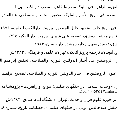
لمنتظم فی تاریخ الأمم والملوک، تحقیق محمد و مصطفی عبدالقادر 
ن، الروضتین فی أخبار الدولتین النوریه والصلاحیه، تحقیق إبراهیم 
 عیون الروضتین فی اخبار الدولتین النوریه و الصلاحیه، تصحیح ابراهیم