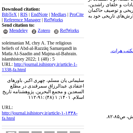
سادات و خلفای راشدین،
Download citation:
ریخی و
توصیف حاکمان
BibTeX
|
RIS
|
EndNote
|
Medlars
|
ProCite
زارش‌های تاریخی خود به
|
Reference Manager
|
RefWorks
Send citation to:
Mendeley
Zotero
RefWorks
soleimanian M, chry A. The religious
beliefs of Abd-al-Razzāq Samarqandī in
کتب هرات.
Matla Al-Saadin and Majma-ul-Bahrain.
islamhistory 2022; 1 (48) : 5
URL:
http://journal.isihistory.ir/article-1-
1338-fa.html
سلیمانی یان مسلم، چهری اکبر. باورهای
اعتقادی عبدالرزاق سمرقندی در مطلع
السعدین و مجمع البحرین. پژوهشنامه تاریخ
اسلام. ۱۴۰۱; ۱ (۴۸) :۹۱-۱۱۲
URL:
http://journal.isihistory.ir/article-۱-۱۳۳۸-
fa.html