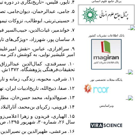
پرتال جامع علوم انسانی
۴. تایور، فلیس، «تاریخ‌نگاری در دوره تیموریان»، ترجمه وهاب ‌ولی، ‌نشریه‌ تحقیقات تاریخی، شماره۲، پاییز، ۱۳۶۸‌، ص۳۰۴-۲۸۰.
linked in
Academia
۵. جامی، عبدالرحمان، دیوان‌جامی، تصحیح، شمس بریلوی، تهران، هدایت، ۱۳۶۲ش.
۶. حسینی‌تربتی، ابوطالب، تزوکات‌ تیموری، تهران، کتابفروشی‌اسدی، ۱۳۴۲ش.
۷. خواندمیر، غیاث‌الدین، حبیب‌السیر فی ‌اخبار افراد بشر، به‌کوشش‌ محمد دبیرسیاقی، تهران، کتابفروشی‌خیام، ۱۳۶۲ش.
پرتال نشریات علمی و
بانک اطلاعات نشریات کشور
۸. ساسان ‌پور، شهرزاد، «ویژگی‌های‌ تاریخ‌نگاری ‌ایران در دوره ‌تیموری»، نشریه ‌مسکویه، دوره۸،‌ شماره‌۲۴، ۱۳۹۲ش، ص۸۰-۵۱.
پژوهشی
پایگاه علوم استنادی جهان
۹. سرافرازی، عباس، «نقش‌ امیرعلیشی
اسلام
امیر علیشیر نوایی، به کوشش دکتر مه‌دخت‌ پو
پایگاه مجلات تخصصی نور
پایگاه مرکز اطلاعات جهاد
۱۰. سمرقندی، کمال‌الدین‌ عبدالرز
دانشگاهی
تحقیقات‌فرهنگی پژوهشگاه، ۱۳۷۲ش.
پرتال جامع علوم انسانی
۱۱. شرفی، محبوبه، زندگی، زمانه و تاریخ‌نگاری وصاف ‌شیرازی، پژوهشکده تاریخ‌اسلام، ۱۳۹۲ش.
پایگاه مجلات تخصصی نور
بانک اطلاعات نشریات
کشور
۱۲. صفا، ذبیح‌الله، تاریخ‌ادبیات ایران، تهران، بنگاه و نشرکتاب، ۱۳۶۶ش.
google scholar
virascience
۱۳. صنیع‌الدوله، محمد حسن‌خان، مطلع‌الشمس، تهران، نشر پیشگام، ۱۳۶۲ش.
linked in
ویراساینس
۱۴. قزوینی، زکریای بن‌محمد، آثارالبلاد و اخبارالعباد، تهران، ستاد‌ خیریه و فرهنگی، ۱۳۷۳ش.
Academia
۱۵. الهیاری، فریدون و زهرا اعلامی‌
سال ۲۶،‌ شماره۳۰، ‌شهریور ۱۳۹۵، ص۳۴-۵. Doi: ۱۰,۲۲۰۵۱/hii.۲۰۱۶.۲۵۰۰
۱۶. مرعشی، ظهیرالدین‌ بن ‌نصیرالدین، تاریخ‌طبرستان و رویان و مازندران، به کوشش برنهارد دارن، تهران، گستره، ۱۳۶۳ش.