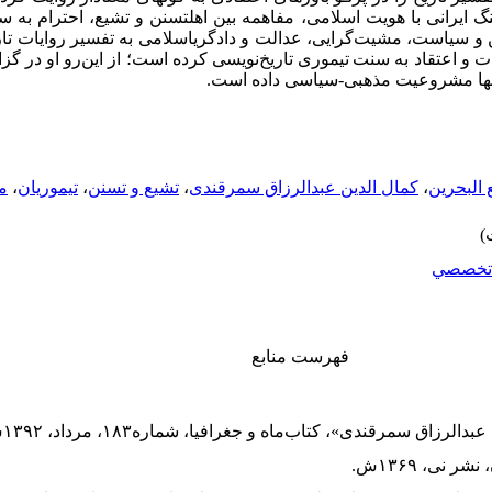
نگ ایرانی با هویت اسلامی، مفاهمه­ بین اهل­تسنن و تشیع، احترام به 
ین و سیاست، مشیت
گرایی، عدالت و دادگری­اسلامی به تفسیر روایات تا
ت و اعتقاد به سنت
­تیموری تاریخ‌نویسی کرده است؛ از این‌رو او در گ
 آنها مشروعیت ­مذهبی-سیاسی داده است
.
البحرین
،
کمال الدین عبدالرزاق سمرقندی
،
تشیع و تسنن
،
تیموریان
،
م
تخصصي
فهرست منابع