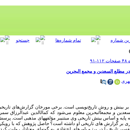
در مطلع السعدین و مجمع البحرین
هری
 بر بینش و
روش تاریخ‌نویسی
است. برخی مورخان گزارش‌های تاریخی ر
سعدین و مجمع­البحرین
معلوم می‌شود که
کمال­الدین عبدالرزاق
پایه و اساس بینش تاریخی وی مبتنی­بر مؤلفه­های ­مذهبی است. پرس
ری بر گزارش­ های تاریخی او داشته است؟
حاصل پژوهش که با رویکرد 
فسیر تاریخ را
در پرتـو باورهای اعتقادی
به گونه­ای معنادار روایت کرد