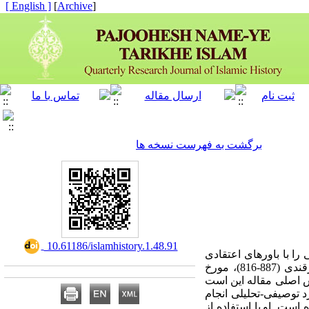
[ English ]
]
Archive
[
برگشت به فهرست نسخه ها
‎ 10.61186/islamhistory.1.48.91
ا با باورهای اعتقادی
سمرقندی (887-816)، مورخ
ش اصلی مقاله این است
توصیفی-­تحلیلی انجام
ه است. او
با استفاده از