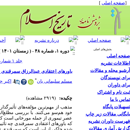
[
صفحه اصلی
]
بخش‌های اصلی
دوره ۱، شماره ۴۸ - ( زمستان ۱۴۰۱ )
صفحه اصلی
جلد ۱ شماره ۴۸ صفحات ۱۱۲-۹۱
اطلاعات نشریه
آرشیو مجله و مقالات
باورهای اعتقادی عبدالرزاق سمرقندی 
برای نویسندگان
*
مسلم سلیمانی یان
،
اکبر چ
برای داوران
ثبت نام و اشتراک
چکیده:
(۲۹۱۹ مشاهده)
تماس با ما
تسهیلات پایگاه
مذهب از مهم
ترین مؤلفه
های تأثیرگذار
خود هم‌سو می‌کنند. با بررسی
مطلع
ال
بایگانی مقالات زیر چاپ
عصر تیموری از جمله مورخانی است که 
فهرست داوران نشریه
که باورهای اعتقادی سمرقندی چه تأثی
گزارش آماری مقالات
شده حاکی از این است که سمرقندی
ت