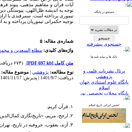
آیات قرآن و مفاهیم مذهبی،
پیوند فره
توجه به اندیشه ظل
اللهی، پیوستگی د
جستجو در پایگاه
تیموری
پرداخته است. سمرقندی با اراد
توجیه حکمرانی تیموریان پرداخته و به
شماره‌ی مقاله: ۵
جستجوی پیشرفته
واژه‌های کلیدی:
مطلع السعدین و مجمع 
بانک ها و نمایه نامه ها
متن کامل
[PDF 697 kb]
(۶۷۴ دریافت)
پرتال نشریات علمی و
نوع مطالعه:
پژوهشي
|
موضوع مقاله:
پژوهشی
دریافت: 1401/9/7 | پذیرش: 1401/11/17
پایگاه علوم استنادی جهان
اسلام
پایگاه مجلات تخصصی نور
پایگاه مرکز اطلاعات جهاد
دانشگاهی
انجمن ایرانی تاریخ اسلام
۱. قرآن‌ کریم.
پرتال جامع علوم انسانی
بانک اطلاعات نشریات
۲. ارجح، مریم، «تاریخ‌نگاری کمال‌الدین ‌‌عبدالرزاق ‌سمرقندی»، کتاب‌ماه و جغرافیا، شماره‌۱۸۳، مرداد، ۱۳۹۲ش‌، ص‌۸۵-۸۲.
کشور
google scholar
۳. آژند، یعقوب، حروفیه در تاریخ، تهران، نشر نی، ۱۳۶۹ش.
virascience