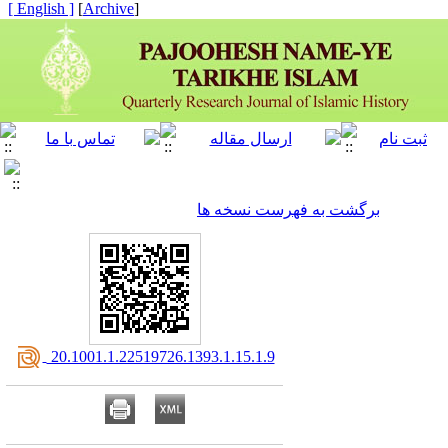
[ English ]
]
Archive
[
برگشت به فهرست نسخه ها
‎ 20.1001.1.22519726.1393.1.15.1.9