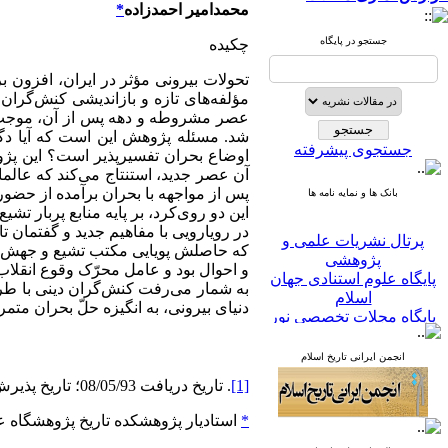
محمدامیر احمدزاده
*
جستجو در پایگاه
چکیده
تحولات بیرونی مؤثر در ایران، افزون 
مؤلفه‌های تازه و بازاندیشی کنش‌گران 
عصر مشروطه و دهه پس از آن، موجب پو
شد. مسئله پژوهش این است که آیا دگرگ
جستجوی پیشرفته
اوضاع بحران تفسیرپذیر است؟ این پژو
آن عصر جدید، استنتاج می‌کند که عالم
پس از مواجهه با بحران برآمده از حضو
بانک ها و نمایه نامه ها
این دو روی‌کرد، بر پایه منابع پربار تشیع
در رویارویی با مفاهیم جدید و گفتمان 
پرتال نشریات علمی و
که حاصلش پویایی مکتب تشیع و جهش فک
پژوهشی
و احوال بود و عامل محرّک وقوع انقل
پایگاه علوم استنادی جهان
به شمار می‌رفت کنش‌گران دینی با طرح
اسلام
دنیای بیرونی، به انگیزه حلّ بحران متمر
پایگاه مجلات تخصصی نور
پایگاه مرکز اطلاعات جهاد
دانشگاهی
انجمن ایرانی تاریخ اسلام
پرتال جامع علوم انسانی
[1]
. تاریخ دریافت 08/05/93؛ تاریخ پذیرش10/09/93.
بانک اطلاعات نشریات
کشور
*
استادیار پژوهشکده تاریخ پژوهشگاه ع
google scholar
virascience