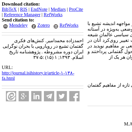
Download citation:
BibTeX
|
RIS
|
EndNote
|
Medlars
|
ProCite
|
Reference Manager
|
RefWorks
Send citation to:
مواجهه اندیشه تشیع با
Mendeley
Zotero
RefWorks
ضعی به‌ویژه در آستانه
ای سیاسی عالمان شیعه
تغییر روی‌کرد آنان در
احمدزاده محمدامیر. کنش‌های فکری
 بر مفاهیم نوپدید در
گفتمان تشیع در رویارویی با بحران نوگرایی
ل گفتمانی پرداختند و
ایران دوره مشروطه . پژوهشنامه تاریخ
ن هر یک از
اسلام. ۱۳۹۳; ۱ (۱۵) :۵-۳۷
URL:
http://journal.isihistory.ir/article-۱-۱۳۸-
fa.html
تازه از مفاهیم گفتمان
M.A