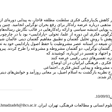
بر کاهش یک‌پارچگی فکری سلطنت مطلقه قاجار، به پیدایی دوره‌ای از 
مذهبی درباره عرضه راه‌کار برای رفع بحران نوگرایی انجامید. چنین و
یایی اندیشه‌ سیاسی و ارائه راه‌کارهایی در قالب نگارش رساله‌ه
ونی فکری این دوره از علما، تحولی «پارادایمی» بود یا در چارچوب 
هش با روش تحلیل گفتمان و تطبیق مفاهیم گفتمان دینی عالمان شیعی
ان شیعه در آستانه عصر مشروطیت با حفظ اصول پارادایمی خود به تحو
ر گفتمان نوگرایی، دو گفتمان مشروطه و مشروعه را طرح کردند. پیروا
 و اجتهاد و تفسیر در این‌باره، کوشیدند که
تازه، تفسیرهای دینی رقیبی عرضه کنند
ری ـ فرهنگی ایرانیان در آن اوضاع
اب مشروطه و پیدایی کنش فکری ـ اجتماعی
 نظریه بازگشت به اسلام اصیل، بر معانی روزآمد و خوانش‌های دینی 
کز شدند.
لوم انسانی و مطالعات فرهنگی، تهران، ایران.
hmadzadeh@ihcs.ac.ir