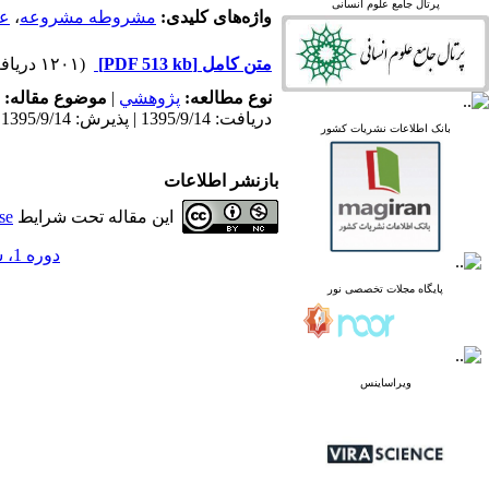
پرتال جامع علوم انسانی
linked in
واژه‌های کلیدی:
مشروطه مشروعه
،
عا
Academia
متن کامل
[PDF 513 kb]
(۱۲۰۱ دریافت)
نوع مطالعه:
پژوهشي
|
موضوع مقاله:
دریافت: 1395/9/14 | پذیرش: 1395/9/14
پرتال نشریات علمی و
بانک اطلاعات نشریات کشور
پژوهشی
پایگاه علوم استنادی جهان
بازنشر اطلاعات
اسلام
پایگاه مجلات تخصصی نور
این مقاله تحت شرایط
se
پایگاه مرکز اطلاعات جهاد
دانشگاهی
دوره 1، شماره 15 - ( پاییز 1393 )
پرتال جامع علوم انسانی
پایگاه مجلات تخصصی نور
بانک اطلاعات نشریات
کشور
google scholar
virascience
linked in
ویراساینس
Academia