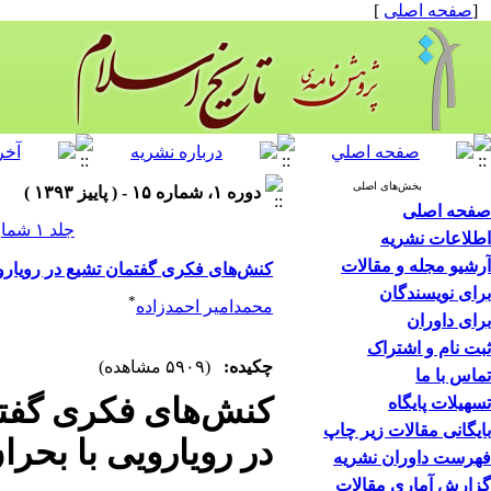
[
صفحه اصلی
]
بخش‌های اصلی
دوره ۱، شماره ۱۵ - ( پاییز ۱۳۹۳ )
صفحه اصلی
جلد ۱ شماره ۱۵ صفحات ۳۷-۵
اطلاعات نشریه
آرشیو مجله و مقالات
کنش‌های فکری گفتمان تشیع در رویاروی
برای نویسندگان
*
محمدامیر احمدزاده
برای داوران
ثبت نام و اشتراک
چکیده:
(۵۹۰۹ مشاهده)
تماس با ما
کنش‌های فکری گفت
تسهیلات پایگاه
بایگانی مقالات زیر چاپ
در رویارویی با بحر
فهرست داوران نشریه
گزارش آماری مقالات