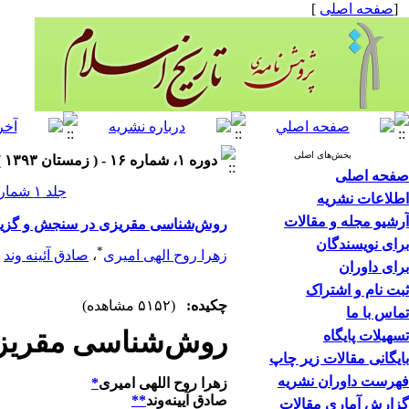
[
صفحه اصلی
]
بخش‌های اصلی
دوره ۱، شماره ۱۶ - ( زمستان ۱۳۹۳ )
صفحه اصلی
جلد ۱ شماره ۱۶ صفحات ۶۶-۴۵
اطلاعات نشریه
آرشیو مجله و مقالات
روش‌شناسی مقریزی در سنجش و گزینش
برای نویسندگان
*
زهرا روح الهی امیری
،
صادق آئینه وند
برای داوران
ثبت نام و اشتراک
چکیده:
(۵۱۵۲ مشاهده)
تماس با ما
روش‌شناسی مقریزی
تسهیلات پایگاه
بایگانی مقالات زیر چاپ
فهرست داوران نشریه
زهرا روح اللهی امیری
*
صادق آیینه‌وند
**
گزارش آماری مقالات