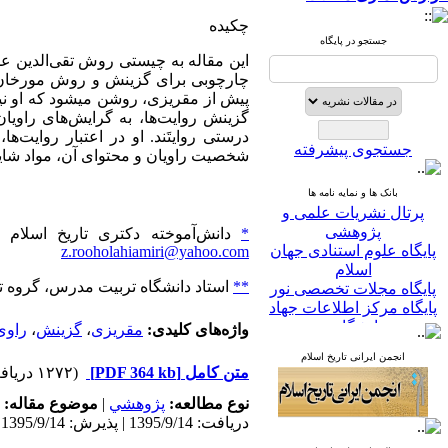
چکیده
جستجو در پایگاه
این مقاله به چیستی روش تقی‌الدین علی مقریزی (م 845 ق) در گزینش و پالا
چارچوبی برای گزینش و روش مورخان، ب
پیش از مقریزی، روشن می‏شود که او ن
گزینش روایت‌ها، به گرایش‌های راویا
درستی روایتَند. او در اعتبار روایت‌ه
جستجوی پیشرفته
شخصیت راویان و محتوای آن، مواد شایسته
بانک ها و نمایه نامه ها
پرتال نشریات علمی و
پژوهشی
*
دانش‌آموخته دکتری تاریخ اسلام د
پایگاه علوم استنادی جهان
z.rooholahiamiri@yahoo.com
اسلام
**
استاد دانشگاه تربیت مدرس، گروه تار
پایگاه مجلات تخصصی نور
پایگاه مرکز اطلاعات جهاد
دانشگاهی
واژه‌های کلیدی:
مقریزی
،
گزینش
،
راوی
پرتال جامع علوم انسانی
انجمن ایرانی تاریخ اسلام
بانک اطلاعات نشریات
متن کامل
[PDF 364 kb]
(۱۲۷۲ دریافت)
کشور
google scholar
نوع مطالعه:
پژوهشي
|
موضوع مقاله:
virascience
دریافت: 1395/9/14 | پذیرش: 1395/9/14
linked in