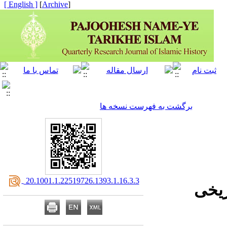
[ English ]
]
Archive
[
برگشت به فهرست نسخه ها
‎ 20.1001.1.22519726.1393.1.16.3.3
ریخی