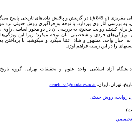
یش داده‌های تاریخی پاسخ می
گ
ه بررسی آثار وی بپردازد. با توجه به فراگیری روش حدیثی نزد م
یز برای کشف روایت صحیح، به بررسی آن در دو محور اساسی راوی و 
ن، ویژگی‌های فردی و شخصیتی آنان توجه می‏کرد؛ زیرا این ویژگی
ها
ا، به اخبار واحد، مشهور و شاذ اعتنا می‏کرد و می‏کوشید با پرداختن
‏ای را در این زمینه فراهم آورَد.
انشگاه آزاد اسلامی واحد علوم و تحقیقات تهران، گروه تاریخ ا
یخ، تهران، ایران.
aeneh_sa@modares.ac.ir
،
روایت
،
روش حدیثی.
تخصصي