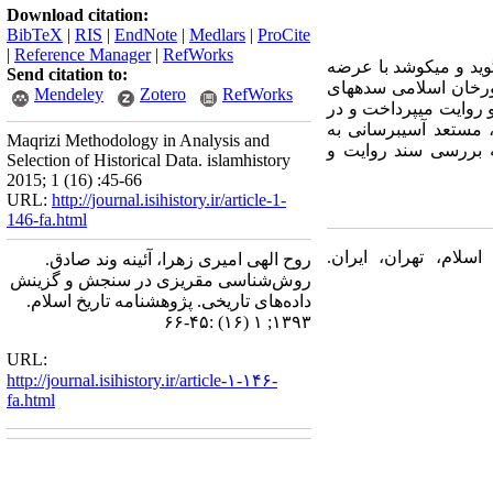
Download citation:
BibTeX
|
RIS
|
EndNote
|
Medlars
|
ProCite
|
Reference Manager
|
RefWorks
وید و می‏کوشد با عرضه
Send citation to:
ورخان اسلامی سده‏های
Mendeley
Zotero
RefWorks
روایت می‏پرداخت و در
، مستعد آسیب‏رسانی به
Maqrizi Methodology in Analysis and
 به بررسی سند روایت و
Selection of Historical Data. islamhistory
2015; 1 (16) :45-66
URL:
http://journal.isihistory.ir/article-1-
146-fa.html
سلام، تهران، ایران.
روح الهی امیری زهرا، آئینه وند صادق.
روش‌شناسی مقریزی در سنجش و گزینش
داده‌های تاریخی. پژوهشنامه تاریخ اسلام.
۱۳۹۳; ۱ (۱۶) :۴۵-۶۶
URL:
http://journal.isihistory.ir/article-۱-۱۴۶-
fa.html