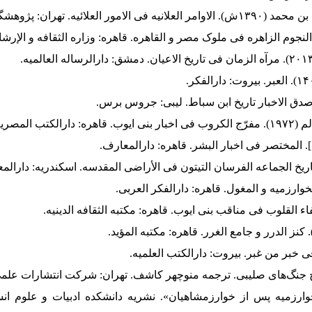
ازی، عباس (۱۳۸۷ش). «خوارزمیه پس از خوارزمشاهیان». نشریه دانشکده ادبیات و عل