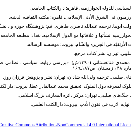
۲۶. فروزانی، سید ابوالقاسم و مهدی محمدی قناتغستانی (۱۳۹۰ش). «بررسی رواب
۱ـ۱۶۹.
Creative Commons Attribution-NonCommercial 4.0 International Licen