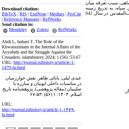
زمشاهی، سبب تفرقه میان
پاه، به تدریج زمینه
Download citation:
نقش‌آفرینی آنان در جنگ‌های صلیبی فراهم شد. مهم‌ترین نقش این سپاه شکست صلیبیان و بازپس‌گیری بیت‌المقدس در سال 642
BibTeX
|
RIS
|
EndNote
|
Medlars
|
ProCite
|
Reference Manager
|
RefWorks
Send citation to:
Mendeley
Zotero
RefWorks
Abdi L, babaei T. The Role of the
Khwarazmians in the Internal Affairs of the
Ayyubids and the Struggle Against the
Crusaders. islamhistory 2024; 1 (56) :53-67
URL:
http://journal.isihistory.ir/article-1-
1479-fa.html
عبدی لیلی، بابائی طاهر. نقش خوارزمیان
در مناسبات داخلی ایوبیان و مبارزه با
صلیبیان (مقاله پژوهشی). پژوهشنامه تاریخ
اسلام. ۱۴۰۳; ۱ (۵۶) :۵۳-۶۷
URL:
http://journal.isihistory.ir/article-۱-۱۴۷۹-
fa.html