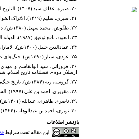
۲۰. صبره، عفاف سید (۱۴۰۷). التاریخ السیاسی للدوله الخوارزمیه. قاهره: دارالکتاب الجامعی.
۲۱. صبری، سلیم (۱۴۱۹). الاتراک الخوارزمیون فی الشرق الأدنی الإسلامی، قاهره: مکتبه الثقافیه الدینیه.
۲۲. طقّوش، محمد سهیل (۱۳۸۰ش). دولت ایوبیا. ترجمه عبدالله ناصری طاهری. قم: پژوهشگاه حوزه و دانشگاه.
۲۳. العبود، نافع توفیق (۱۹۸۷). الدوله الخوارزمیه. نشأتها و علاقاتها مع الدول الإسلامیه. بغداد: مطبعه الجامعه.
۲۴. عمادالدین خلیل (۱۴۰۰ش). الامارات الأرتقیّه فی الجزیره والشّام. بیروت: موسسه الرساله.
۲۵. عودی، ستار (۱۳۹۰ش). جنگ‌های صلیبی. تهران: نشر کتاب مرجع.
ارسلان دوم». فصلنامه تاریخ اسلام. شماره ۴۸ ، زمستان. ص۸۷
۲۷. گروسه، رنه (۱۳۸۴ش). تاریخ جنگ‌های صلیبی. ترجمه ولی‌الله شادان، تهران: نشر و پژوهش فرزان روز.
۲۸. مقریزی، احمد بن علی (۱۹۹۷). السلوک لمعرفه دول الملوک. تحقیق محمد عبدالقادر عطا. بیروت: دارالکتب العلمیه.
۲۹. ناصری طاهری، عبدالله (۱۴۰۱ش). جنگ‌های صلیبی. تهران: مرکز دائره المعارف بزرگ اسلامی.
۳۰. نویری، احمد بن عبدالوهاب (۱۴۲۴). نهایه الارب فی فنون الأدب. بیروت: دارالکتب العلمی.
بازنشر اطلاعات
این مقاله تحت شرایط
se