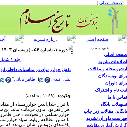
[
صفحه اصلی
]
بخش‌های اصلی
دوره ۱، شماره ۵۶ - ( زمستان ۱۴۰۳ )
صفحه اصلی
جلد ۱ شماره ۵۶ صفحات ۶۷-۵۳
اطلاعات نشریه
آرشیو مجله و مقالات
نقش خوارزمیان در مناسبات داخلی ایوبی
برای نویسندگان
*
لیلی عبدی
،
طاهر بابائی
برای داوران
ثبت نام و اشتراک
چکیده:
(۱۰۶۹ مشاهده)
تماس با ما
تسهیلات پایگاه
با فرار جلال‌الدین خوارزمشاه از مقاب
هزار نفر بود، بدون فرمانده ماند. ای
بایگانی مقالات زیر چاپ
خوارزمشاهی در تحولات داخلی قلمرو ایو
فهرست داوران نشریه
تا ضمن مطالعه روابط سپاه خوارزمشاه
یافته‌های پژوهش نشان می‌دهد که سپا
گزارش آماری مقالات