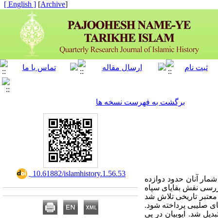
[ English ]
]
Archive
[
برگشت به فهرست نسخه ها
‎ 10.61882/islamhistory.1.56.53
شمار آنان حدود دوازده
بررسی نقش بقایای سپاه
 معتبر تاریخی تلاش شد
ی صلیبی پرداخته شود.
یل شد. ایوبیان در پی