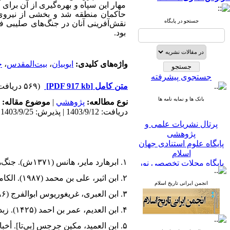
مهار این سپاه و بهره‌گیری از آن برای
حاکمان منطقه شد و بخشی از نیروی ح
جستجو در پایگاه
بود.
واژه‌های کلیدی:
ایوبیان
،
بیت‌المقدس
،
ج
جستجوی پیشرفته
متن کامل
[PDF 917 kb]
(۵۶۹ دریافت)
بانک ها و نمایه نامه ها
نوع مطالعه:
پژوهشي
|
موضوع مقاله:
دریافت: 1403/9/12 | پذیرش: 1403/9/25
پرتال نشریات علمی و
پژوهشی
پایگاه علوم استنادی جهان
اسلام
پایگاه مجلات تخصصی نور
۱. ابرهارد مایر، هانس (۱۳۷۱ش). جنگ‌های صلیبی. ترجمه عبدالحسین شاهکار. شیراز: انتشارات دانشگاه شیراز.
پایگاه مرکز اطلاعات جهاد
دانشگاهی
۲. ابن اثیر، علی بن محمد (۱۹۸۷). الکامل فی التاریخ. بیروت: دارالکتب العلمیه.
انجمن ایرانی تاریخ اسلام
پرتال جامع علوم انسانی
۳. ابن العبری، غریغوریوس ابوالفرج (۱۹۸۶). تاریخ الزمان. بیروت: دارالمشرق.
بانک اطلاعات نشریات
کشور
۴. ابن العدیم، عمر بن احمد (۱۴۲۵). زبده الحلب فی تاریخ حلب، دمشق: دارالکتب العربی.
google scholar
virascience
۵. ابن العمید، مکین جرجس [بی‌تا]. أخبار الایوبیین، بی‌جا: مکتبه الثقافه الدینیه.