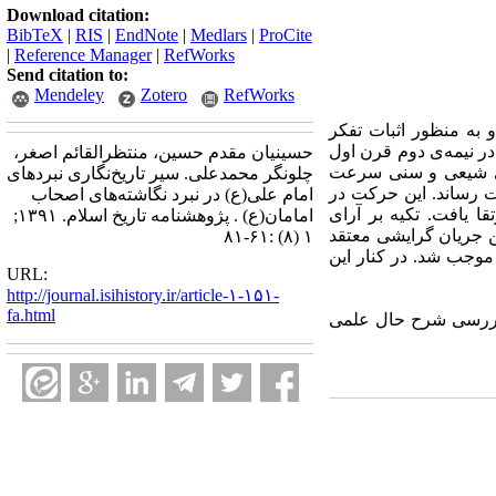
Download citation:
BibTeX
|
RIS
|
EndNote
|
Medlars
|
ProCite
|
Reference Manager
|
RefWorks
Send citation to:
Mendeley
Zotero
RefWorks
 به منظور اثبات تفکر
در نیمه‌ی دوم قرن اول
حسینیان مقدم حسین، منتظرالقائم اصغر،
خه‌ی شیعی و سنی سرعت
چلونگر محمدعلی. سیر تاریخ‌نگاری نبردهای
ت رساند. این حرکت در
امام علی(ع) در نبرد ‌نگاشته‌های اصحاب
ا یافت. تکیه بر آرای
امامان(ع) . پژوهشنامه تاریخ اسلام. ۱۳۹۱;
ن جریان گرایشی معتقد
۱ (۸) :۶۱-۸۱
 موجب شد. در کنار این
URL:
http://journal.isihistory.ir/article-۱-۱۵۱-
fa.html
ا بررسی شرح حال علمی