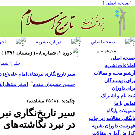
[
صفحه اصلی
]
بخش‌های اصلی
دوره ۱، شماره ۸ - ( زمستان ۱۳۹۱ )
صفحه اصلی
جلد ۱ شماره ۸ صفحات ۸۱-۶۱
اطلاعات نشریه
آرشیو مجله و مقالات
سیر تاریخ‌نگاری نبردهای امام علی(ع) د
برای نویسندگان
*
حسین حسینیان مقدم
،
اصغر منتظرالق
برای داوران
ثبت نام و اشتراک
چکیده:
(۶۵۶۸ مشاهده)
تماس با ما
سیر تاریخ‌نگاری نب
تسهیلات پایگاه
بایگانی مقالات زیر چاپ
در نبرد ‌نگاشته‌های
فهرست داوران نشریه
گزارش آماری مقالات