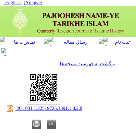
[ English ]
]
Archive
[
برگشت به فهرست نسخه ها
‎ 20.1001.1.22519726.1391.1.8.2.8