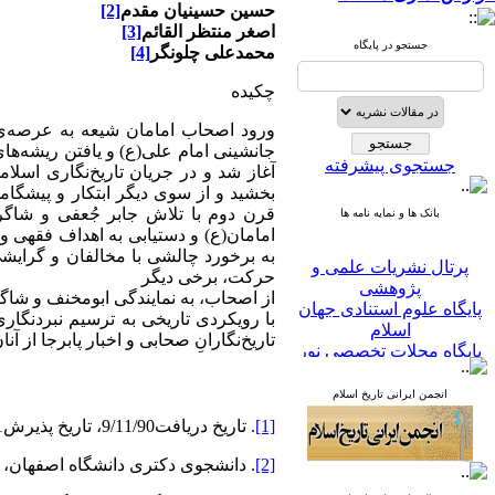
حسین حسینیان مقدم
[2]
اصغر منتظر القائم
[3]
جستجو در پایگاه
محمدعلی چلونگر
[4]
چکیده
ورود اصحاب امامان شیعه به عرصه‌ی تا
جانشینی امام علی(ع) و یافتن ریشه‌های
جستجوی پیشرفته
آغاز شد و در جریان تاریخ‌نگاری اسل
بخشید و از سوی دیگر ابتکار و پیشگام
قرن دوم با تلاش جابر جُعفی و شاگرد
بانک ها و نمایه نامه ها
امامان(ع) و دستیابی به اهداف فقهی 
به برخورد چالشی با مخالفان و گرایشی
پرتال نشریات علمی و
حرکت، برخی دیگر
پژوهشی
از اصحاب، به نمایندگی ابومخنف و شاگ
پایگاه علوم استنادی جهان
با رویکردی تاریخی به ترسیم نبردنگا
اسلام
تاریخ‌نگارانِ صحابی و اخبار پابرجا از آ
پایگاه مجلات تخصصی نور
پایگاه مرکز اطلاعات جهاد
دانشگاهی
انجمن ایرانی تاریخ اسلام
پرتال جامع علوم انسانی
[1]
. تاریخ دریافت9/11/90، تاریخ پذیرش2/5/91.
بانک اطلاعات نشریات
کشور
[2]
. دانشجوی دکتری دانشگاه اصفهان، گر
google scholar
virascience