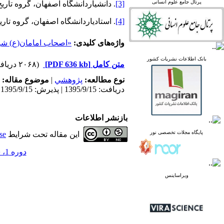
پرتال جامع علوم انسانی
[3]
. دانشیاردانشگاه اصفهان، گروه تاریخ
linked in
Academia
[4]
. استادیاردانشگاه اصفهان، گروه تاری
واژه‌های کلیدی:
«اصحاب امامان(ع) شی
پرتال نشریات علمی و
بانک اطلاعات نشریات کشور
متن کامل
[PDF 636 kb]
(۲۰۶۸ دریافت)
پژوهشی
پایگاه علوم استنادی جهان
نوع مطالعه:
پژوهشي
|
موضوع مقاله:
اسلام
دریافت: 1395/9/15 | پذیرش: 1395/9/15
پایگاه مجلات تخصصی نور
پایگاه مرکز اطلاعات جهاد
دانشگاهی
بازنشر اطلاعات
پرتال جامع علوم انسانی
پایگاه مجلات تخصصی نور
این مقاله تحت شرایط
se
بانک اطلاعات نشریات
کشور
دوره 1، شماره 8 - ( زمستان 1391 )
google scholar
virascience
linked in
ویراساینس
Academia