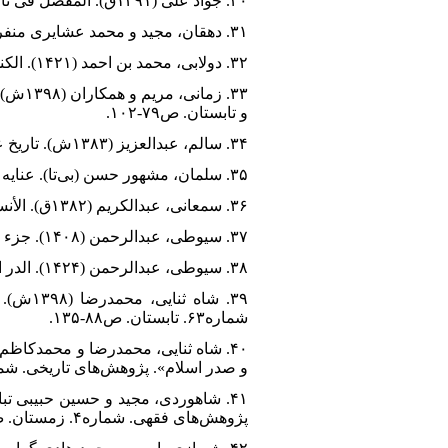
۳۰. جواد علی (۱۳۹۱ق). المفصل فی تاریخ العرب قبل الاسلام. بیروت: دار العلم للملایین.
۳۱. دهقان، مجید و محمد عشایری منفرد (۱۴۰۰ش). پوشش زنان در زمان پیامبر(ص). تهران: پژوهشکده زن و خانواده.
۳۲. دولابی، محمد بن احمد (۱۴۲۱). الکنی و الأسماء. بیروت: دار ابن حزم.
و تابستان. ص۷۹-۱۰۲.
۳۴. سالم، عبدالعزیز (۱۳۸۳ش). تاریخ عرب قبل از اسلام. ترجمه باقر صدری نیا. تهران: علمی و فرهنگی.
۳۵. سلمان، مشهور حسن (بی‌تا). عنایه النساء بالحدیث النبوی. جده: دار ابن عفان.
۳۶. سمعانی، عبدالکریم (۱۳۸۲ق). الأنساب، به کوشش عبد الرحمن معلمی. حیدرآباد: مطبعه مجلس دایره المعارف العثمانیه.
۳۷. سیوطی، عبدالرحمن (۱۴۰۸). جزء فیه طرق حدیث طلب العلم فریضه علی کل مسلم. عمان: دار عمار.
۳۸. سیوطی، عبدالرحمن (۱۴۲۴). الدر المنثور فی التفسیر بالمأثور. قاهره: مرکز هجر للبحوث و الدراسات العربیه و الاسلامیه.
۳۹. شا
شماره۶۳. تابستان. ص۸۸-۱۳۵.
و صدر اسلام». پژوهش‌های تاریخی. شماره۳۴. تابستان. ص۸۹-۱۰۴. ,۲۲۱۰۸/jhr.۲۰۱۷.۲۱۷۷۷
پژوهش‌های فقهی. شماره۴. زمستان. ص۱۳۷۷-۱۴۰۰.