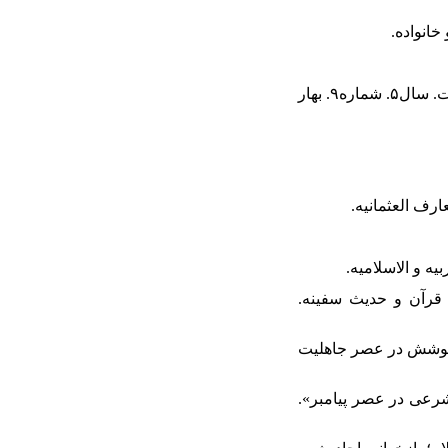
۳۳. زمانی، مریم و همکاران (۱۳۹۸ش). «نقد نظر دکتر سها درباره آیه ۵۹ سوره احزاب». معارف قرآن و عترت. سال۵. شماره۹. بهار
طالعات قرآن و حدیث سفینه.
ی درباره وضعیت پوشش در عصر جاهلیت
کتاب حجاب شرعی در عصر پیامبر».