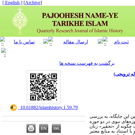
[ English ]
]
Archive
[
برگشت به فهرست نسخه ها
ه ترویجی)
‎ 10.61882/islamhistory.1.59.79
 این جایگاه، به بررسی
ه‌های نبوی در دو حوزه
 چگونه از «تحقیر» زنان
با استناد به منابع معتبر