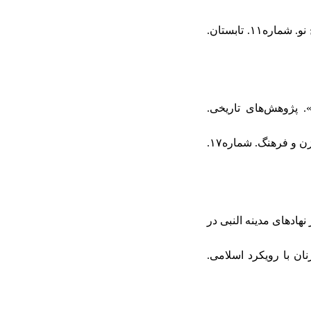
۲۰. پیرمرادیان، مصطفی و همکاران (۱۳۹۴ش). «مقایسه وضعیت زن دردوره جاهلیت و بعد از اسلام»، تاریخ نو. شماره۱۱. تابستان.
می». پژوهش‌های تاریخی.
۲۴. توحیدی، امین رضا و صادق شفیعی (۱۳۹۲ش). «بررسی تاریخی نقش اسلام در تغییر سبک زندگی زنان». زن و فرهنگ. شماره۱۷.
ی زنان در نهادهای مدینه النبی در
 زنان با رویکرد اسلامی.