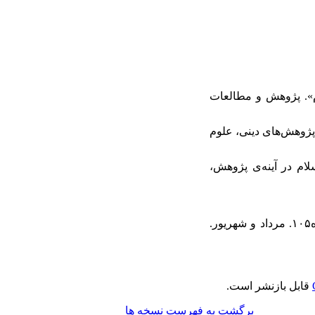
یامبر اکرم». پژوهش و مطالعات
م». همایش پژوهش‌های دینی، علوم
م»، تاریخ اسلام در آینه‌ی پژوهش،
۶۳. یوسفیان، زهرا (۱۳۹۲ش). «حضور زنان در عصر نبوی(ص)». اندیشه‌های قرآنی متفکران معاصر. شماره۱۰۵. مرداد و شهریور.
قابل بازنشر است.
برگشت به فهرست نسخه ها