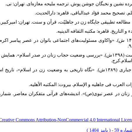
۵۹. مهدوی فخر، زهرا و همکاران (۱۴۰۰ ش). «واکاوی مسئولیت‌های اجتماعی بانوان در عصر پ
۶۰. موسی پور، سید حسین و علی تردست (۱۳۹۸ش). «بررسی وضعیت حجاب زنان در صدر اسلا
اسلام.کرج.
۶۱. واعظی، محمد جواد و محمدرضا جباری (۱۳۸۹ش). «نگاه تاریخی به وضعیت زن در اسلا
Creative Commons Attribution-NonCommercial 4.0 International Licen