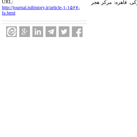
URL:
بدالمحسن ترکی. قاهره: مرکز هجر
http://journal.isihistory.ir/article-۱-۱۵۶۷-
fa.html