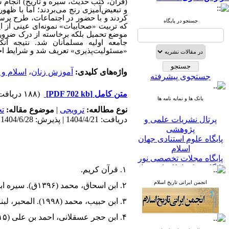
(قرآن، کتب حدیث، سیره و تاریخ) انجام ش
و تبعیض‌آمیزی رنج می‌بردند؛ اما با ظه
کردند و با حضور در اجتماعات، طرح پر
جستجو در پایگاه
که تربیت «صحابیات» نمونه‌ای عینی از ای
موضع تحمیل بلکه برخاسته از درک ضرورت
جامعه اولیه مسلمانان شد. نتیجه آن­
«مسئولیت‌پذیری» تعریف شد و شرایط اجت
واژه‌های کلیدی:
آموزش زنان
،
اسلام و 
جستجوی پیشرفته
متن کامل
[PDF 702 kb]
(۱۸۸ دریافت)
بانک ها و نمایه نامه ها
نوع مطالعه:
ترویجی
|
موضوع مقاله:
ت
پرتال نشریات علمی و
دریافت: 1404/4/21 | پذیرش: 1404/6/28
پژوهشی
پایگاه علوم استنادی جهان
اسلام
پایگاه مجلات تخصصی نور
پایگاه مرکز اطلاعات جهاد
۱. قرآن کریم.
دانشگاهی
پرتال جامع علوم انسانی
انجمن ایرانی تاریخ اسلام
۲. ابن اسحاق، محمد (۱۳۹۶ق). سیره ابن اسحاق. تحقیق محمد حمیدالله. رباط: معهد الدراسا‌ت‌ و الابحا‌ث‌ للتعریب‌.
بانک اطلاعات نشریات
کشور
۳. ابن حبیب، محمد (۱۹۹۸). المحبر، لبنان: دارالافاق الجدیده.
google scholar
۴. ابن حجر عسقلانی، احمد بن علی (۱۴۱۵). الإصابه فی تمییز الصحابه. بیروت: دارالکتب العلمیه.
virascience
linked in