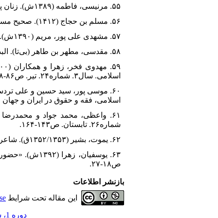
۵۵. مرنیسی، فاطمه (۱۳۸۹ش). زنان پرده نشین و نخبگان جوشن پوش. ترجمه ملیحه مغازه‌ای. تهران: نی.
۵۶. مسلم بن حجاج (۱۴۱۲). صحیح مسلم. تصحیح محمد فؤاد عبدالباقی، قاهره: دارالحدیث.
۵۷. مشهدی علی پور، مریم (۱۳۹۰ش). مطالعه تطبیقی جایگاه زن در جاهلیّت، قرآن و سنت. تهران: امیرکبیر.
۵۸. مقدسی، مطهر بن طاهر (بی‌تا). البدء و التاریخ. قاهره: مکتبه الثقافه الدینیه.
اسلامی. سال۳. شماره۲۴. تیر. ص۸۶-۹۸.
اسلامی، فقه و حقوق در ایران و جهان 
شماره۲۶. تابستان. ص۱۴۳-۱۶۴.
۶۲. یموت، بشیر (۱۳۵۲/۱۳۵۳ق). شاعرات العرب فی جاهلیه و الإسلام. بیروت: المکتبه الأهلیه.
ص۱۸-۲۷.
بازنشر اطلاعات
این مقاله تحت شرایط
se
دوره 1، شماره 59 - ( پاییز 1404 )