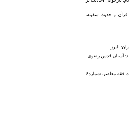
 صدر اسلام؛ بازخوانی احادیث بر
العات قرآن و حدیث سفینه.
۴۹. طیبی، ناهید (۱۳۹۷-۱۳۹۸ش). «وضعیت حجاب زنان در عصر نبوی با تمرکز بر مستندات تاریخی». مطالعات فقه معاصر. شماره۶