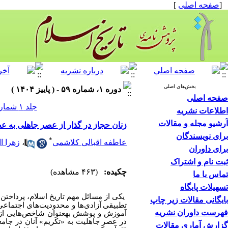
[
صفحه اصلی
]
بخش‌های اصلی
دوره ۱، شماره ۵۹ - ( پاییز ۱۴۰۴ )
صفحه اصلی
جلد ۱ شماره ۵۹ صفحات ۹۷-۷۹
اطلاعات نشریه
آرشیو مجله و مقالات
زنان حجاز در گذار از عصر جاهلی به عص
برای نویسندگان
*
عاطفه اقبالی کلاشمی
،
زهرا ا
برای داوران
ثبت نام و اشتراک
چکیده:
(۴۶۳ مشاهده)
تماس با ما
تسهیلات پایگاه
یکی از مسائل مهم تاریخ اسلام، پرداختن
بایگانی مقالات زیر چاپ
تطبیقی
آزادی‌ها و محدودیت‌های اجتماع
فهرست داوران نشریه
آموزش و پوشش به­عنوان شاخص‌هایی از تغ
در عصر جاهلیت به «تکریم» آنان در جامع
گزارش آماری مقالات