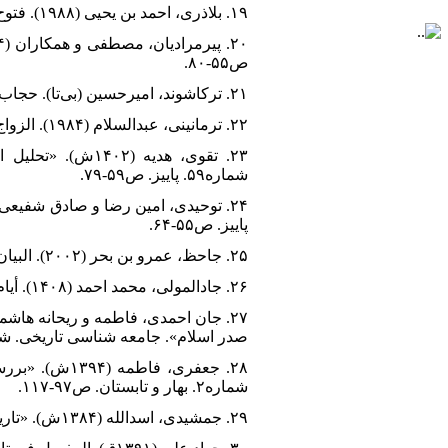
۱۹. بلاذری، احمد‌ بن یحیی (۱۹۸۸). فتوح‌البلدان. بیروت: دار و مکتبه الهلال.
ص۵۵-۸۰.
۲۱. ترکاشوند، امیرحسین (بی‌تا). حجاب شرعی در عصر پیامبر(ص). بی‌جا: بی‌نا.
۲۲. ترمانینی، عبدالسلام (۱۹۸۴). الزواج عند العرب فی الجاهلیه و الإسلام. کویت: عالم المعرفه.
۲۳. تقوی، هدیه 
شماره۵۹. پاییز. ص۵۹-۷۹.
پاییز. ص۵۵-۶۴.
۲۵. جاحظ، عمرو بن بحر (۲۰۰۲). البیان و التبیین. بیروت: دار و مکتبه الهلال.
۲۶. جادالمولی، محمد احمد (۱۴۰۸). أیام العرب فی الجاهلیه. بیروت: دارالجیل.
صدر اسلام». جامعه شناسی تاریخی. شماره۱. بهار و تابستان. 
۲۸. جعفری، ف
شماره۲. بهار و تابستان. ص۹۷-۱۱۷.
۲۹. جمشیدی، اسدالله (۱۳۸۴ش). «تاریخچه حجاب در اسلام». تاریخ اسلام در آیینه پژوهش. شماره ۷.