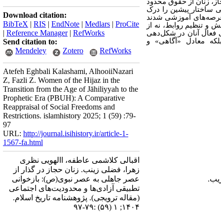
از، زنان از حقوق محدود
فی ساختار پیشین را درک
Download citation:
عرصه‌های آموزشی شدند
BibTeX
|
RIS
|
EndNote
|
Medlars
|
ProCite
 و تنظیم روابط، نه از
|
Reference Manager
|
RefWorks
 فعال آنان در شکل‌دهی
لکه معادل «آگاهی‌» و
Send citation to:
Mendeley
Zotero
RefWorks
Atefeh Eghbali Kalashami, AlhooiiNazari
Z, Fazli Z. Women of the Hijaz in the
Transition from the Age of Jāhiliyyah to the
Prophetic Era (PBUH): A Comparative
Reappraisal of Social Freedoms and
Restrictions. islamhistory 2025; 1 (59) :79-
97
URL:
http://journal.isihistory.ir/article-1-
1567-fa.html
اقبالی کلاشمی عاطفه، االهویی نظری
زهرا، فضلی زینب. زنان حجاز در گذار از
عصر جاهلی به عصر نبوی(ص): بازخوانی
تطبیقی آزادی‌ها و محدودیت‌های اجتماعی
(مقاله ترویجی). پژوهشنامه تاریخ اسلام.
۱۴۰۴; ۱ (۵۹) :۷۹-۹۷