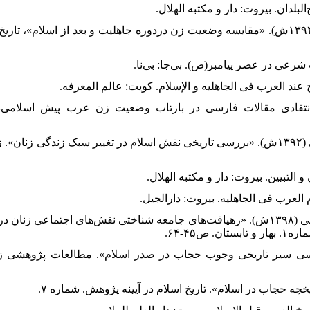
(۱۴۰۲ش). «تحلیل انتقادی مقالات فارسی در بازتاب وضعیت زن عرب پیش اسلا
۲۷. جان احمدی، فاطمه و ریحانه هاشمی (۱۳۹۸ش). «رهیافت‌های جامعه شناختی نقش‌های اجتماع
ص۴۵-۶۴.
اطمه (۱۳۹۴ش). «بررسی سیر تاریخی وجوب حجاب در صدر اسلام». مطالعات پژوهشی