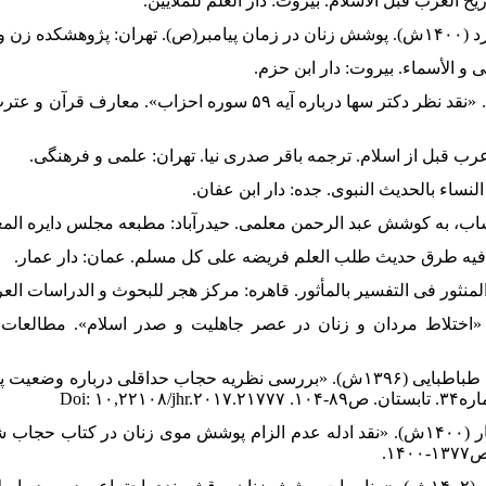
ه ثنایی، محمدرضا (۱۳۹۸ش). «اختلاط مردان و زنان در عصر جاهلیت و صدر اسلام». م
۴۰. شاه ثنایی، محمدرضا و محمدکاظم طباطبایی (۱۳۹۶ش). «بررسی نظریه حجاب حداقل
Doi: ۱۰
۴۱. شاهوردی، مجید و حسین حبیبی تبار (۱۴۰۰ش). «نقد ادله عدم الزام پوشش موی زنان در 