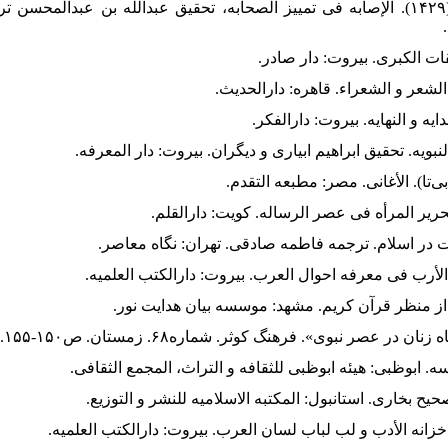
۵. ابن حجر عسقلانی، احمد بن علی (۱۴۲۹). الإصابه فی تمییز الصحابه، تحقیق عبدالله بن ع