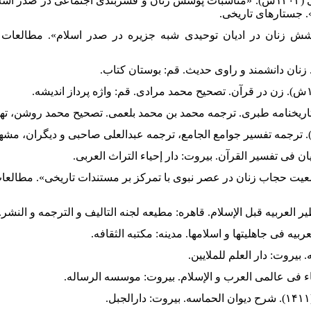
۴۲. شهبازی، امین و محمد هادی گرامی (۱۴۰۲ش). «مناسبات پوشش زنان و قشربندی اجتماعی در
 جستارهای تاریخی.
یا، محراب (۱۳۹۸ش). «پوشش زنان در ادیان توحیدی شبه جزیره در صدر اسلام». مط