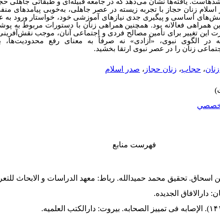
ده­است. یافته‌ها نشان می‌دهد که در جامعه قبیله‌ای و طبقاتی جاهلی حج
ور اسلام زنان حجاز با تجربه زیسته در عصر جاهلی، به‌خوبی پیامدهای من
سش‌های اساسی و پیگیری جدی نیازهای آموزشی خود، خواستار ورود به 
ن همراهی فعالانه بود. همچنین
همراهی زنان با دستورات مربوط به پوشش
 این تغییر برای تأمین مصالح فردی و اجتماعی آنان، موجب نقش‌آفرینی
که در الگوی نبوی، «آزادی» نه صرفاً به معنای رفع محدودیت‌ها، ب
ماعی زنان را در عصر نبوی ارتقا بخشید.
زنان
،
حجاب
،
زنان حجاز
،
صدر اسلام
خصصي
فهرست منابع