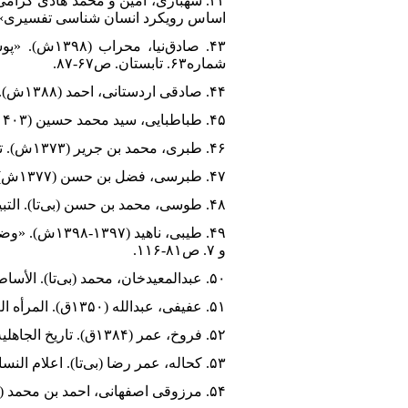
اساس رویکرد انسان شناسی تفسیری».
۴۳. صادق‌ن
شماره۶۳. تابستان. ص۶۷-۸۷.
۴۴. صادقی اردستانی، احمد (۱۳۸۸ش). زنان دانشمند و راوی حدیث. قم: بوستان کتاب.
۴۵. طباطبایی، سید محمد حسین (۱۴۰۳ش). زن در قرآن. تصحیح محمد مرادی. قم: واژه پرداز اندیشه.
۴۶. طبری، محمد بن جریر (۱۳۷۳ش). تاریخنامه طبری. ترجمه محمد بن محمد بلعمی. تصحیح محمد روشن، تهران: البرز.
۴۷. طبرسی، فضل بن حسن (۱۳۷۷ش). ترجمه تفسیر جوامع الجامع، ترجمه عبدالعلی صاحبی و دیگران، مشهد: آستان قدس رضوی.
۴۸. طوسی، محمد بن حسن (بی‌تا). التبیان فی تفسیر القرآن. بیروت: دار إحیاء التراث العربی.
و ۷. ص۸۱-۱۱۶.
۵۰. عبدالمعیدخان، محمد (بی‌تا). الأساطیر العربیه قبل الإسلام. قاهره: مطیعه لجنه التالیف و الترجمه و النشر.
۵۱. عفیفی، عبدالله (۱۳۵۰ق). المرأه العربیه فی جاهلیتها و اسلامها. مدینه: مکتبه الثقافه.
۵۲. فروخ، عمر (۱۳۸۴ق). تاریخ الجاهلیه. بیروت: دار العلم للملایین.
۵۳. کحاله، عمر رضا (بی‌تا). اعلام النساء فی عالمی العرب و الإسلام. بیروت: موسسه الرساله.
۵۴. مرزوقی اصفهانی، احمد بن محمد (۱۴۱۱). شرح دیوان الحماسه. بیروت: دارالجبل.