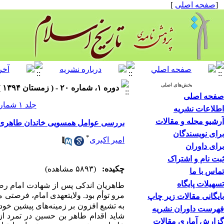
[
صفحه اصلی
]
بخش‌های اصلی
دوره ۱، شماره ۲۰ - ( زمستان ۱۳۹۴ )
صفحه اصلی
جلد ۱ شماره ۲۰ صفحات ۶۴-۳۷
اطلاعات نشریه
آرشیو مجله و مقالات
بررسی عوامل همسویی خاندان طاهری ب
برای نویسندگان
*
امیر اکبری
برای داوران
ثبت نام و اشتراک
چکیده:
(۵۸۹۳ مشاهده)
تماس با ما
تسهیلات پایگاه
طاهریان اندکی پس از شهادت امام رض
مرو توأم بود. ولایتعهدی امام، فرصتی م
بایگانی مقالات زیر چاپ
به تشیع افزون بر زمینه‌های پیشین خود، 
فهرست داوران نشریه
شاید اقدام طاهر بن حسین در تمرد ا
گزارش آماری مقالات