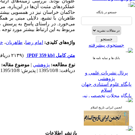
علویان بودند. بررسی زمینه‌های ارت
عملکردهای مثبت آن‌ها در این‌باره، می
حاکمان خراسان نیز در همسویی بیشتر ب
جستجو در پایگاه
طاهریان با تشیع، دلایلی مبنی بر ه
می‌خورد. در راستای پاسخ به پرسش می
مربوط به این ارتباط بیشتر مورد توجه 
واژه‌های کلیدی:
امام رضا
،
طاهریان
،
خر
جستجوی پیشرفته
متن کامل
[PDF 359 kb]
(۲۱۳۹ دریافت)
بانک ها و نمایه نامه ها
نوع مطالعه:
پژوهشي
|
موضوع مقاله:
دریافت: 1395/10/8 | پذیرش: 1395/10/8
پرتال نشریات علمی و
پژوهشی
پایگاه علوم استنادی جهان
اسلام
پایگاه مجلات تخصصی نور
پایگاه مرکز اطلاعات جهاد
دانشگاهی
انجمن ایرانی تاریخ اسلام
پرتال جامع علوم انسانی
بانک اطلاعات نشریات
کشور
google scholar
virascience
بازنشر اطلاعات