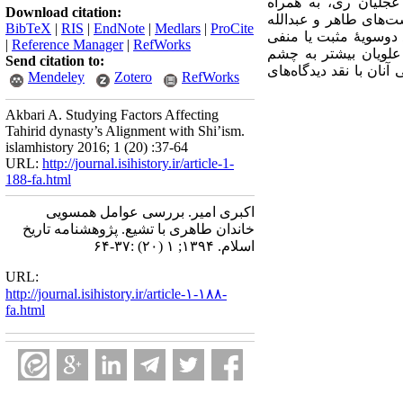
عجلیان ری، به همراه
Download citation:
ست‌های طاهر و عبدالله
BibTeX
|
RIS
|
EndNote
|
Medlars
|
ProCite
 دوسویۀ مثبت یا منفی
|
Reference Manager
|
RefWorks
علویان بیشتر به چشم
Send citation to:
ان با نقد دیدگاه‌های
Mendeley
Zotero
RefWorks
Akbari A. Studying Factors Affecting
Tahirid dynasty’s Alignment with Shi’ism.
islamhistory 2016; 1 (20) :37-64
URL:
http://journal.isihistory.ir/article-1-
188-fa.html
اکبری امیر. بررسی عوامل همسویی
خاندان طاهری با تشیع. پژوهشنامه تاریخ
اسلام. ۱۳۹۴; ۱ (۲۰) :۳۷-۶۴
URL:
http://journal.isihistory.ir/article-۱-۱۸۸-
fa.html