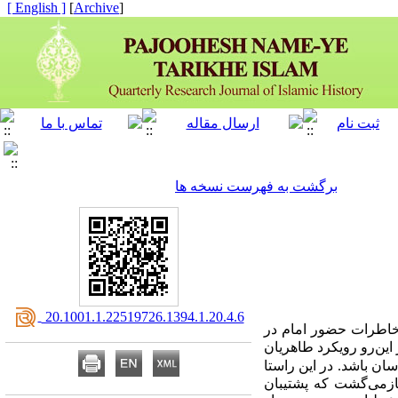
[ English ]
]
Archive
[
برگشت به فهرست نسخه ها
‎ 20.1001.1.22519726.1394.1.20.4.6
 خاطرات حضور امام در
این‌رو رویکرد طاهریان
ان باشد. در این راستا
ازمی‌گشت که پشتیبان