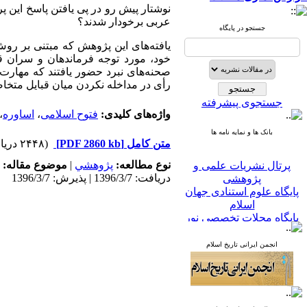
نوشتار پیش رو در پی یافتن پاسخ این 
عربی برخودار شدند؟
جستجو در پایگاه
یافته‌های این پژوهش که مبتنی بر روش
خود، مورد توجه فرماندهان و سران قبا
صحنه‌های نبرد حضور یافتند که مهارت و
رأی در مداخله نکردن میان قبایل متخاصم
جستجوی پیشرفته
واژه‌های کلیدی:
فتوح اسلامی
،
اساوره
،
بانک ها و نمایه نامه ها
متن کامل
[PDF 2860 kb]
(۲۴۴۸ دریافت)
پرتال نشریات علمی و
نوع مطالعه:
پژوهشي
|
موضوع مقاله:
پژوهشی
دریافت: 1396/3/7 | پذیرش: 1396/3/7
پایگاه علوم استنادی جهان
اسلام
پایگاه مجلات تخصصی نور
پایگاه مرکز اطلاعات جهاد
دانشگاهی
انجمن ایرانی تاریخ اسلام
پرتال جامع علوم انسانی
بانک اطلاعات نشریات
کشور
google scholar
virascience