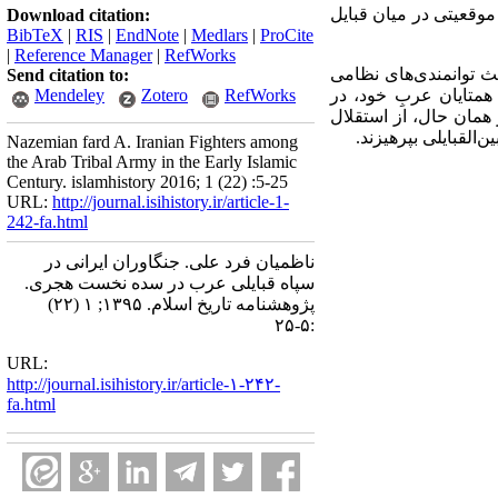
وقعیتی در میان قبایل
Download citation:
BibTeX
|
RIS
|
EndNote
|
Medlars
|
ProCite
|
Reference Manager
|
RefWorks
ث توانمندی‌های نظامی
Send citation to:
 همتایان عربِ خود، در
RefWorks
Zotero
Mendeley
 همان حال، از استقلال
القبایلی بپرهیزند.
Nazemian fard A. Iranian Fighters among
the Arab Tribal Army in the Early Islamic
Century. islamhistory 2016; 1 (22) :5-25
URL:
http://journal.isihistory.ir/article-1-
242-fa.html
ناظمیان فرد علی. جنگاوران ایرانی در
سپاه قبایلی عرب در سده نخست هجری.
پژوهشنامه تاریخ اسلام. ۱۳۹۵; ۱ (۲۲)
:۵-۲۵
URL:
http://journal.isihistory.ir/article-۱-۲۴۲-
fa.html