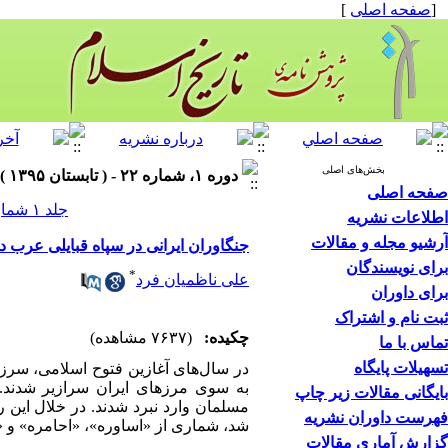
[
صفحه اصلی
]
بخش‌های اصلی
دوره ۱، شماره ۲۲ - ( تابستان ۱۳۹۵ )
صفحه اصلی
جلد ۱ شماره ۲۲ صفحات ۲۵-۵
اطلاعات نشریه
آرشیو مجله و مقالات
جنگاوران ایرانی در سپاه قبایلی عرب
برای نویسندگان
*
علی ناظمیان فرد
برای داوران
ثبت نام و اشتراک
چکیده:
(۷۶۳۷ مشاهده)
تماس با ما
تسهیلات پایگاه
در سال‌های آغازین فتوح اسلامی، سرز
به سوی مرزهای ایران سرازیر شدند. 
بایگانی مقالات زیر چاپ
مسلمان وارد نبرد شدند. در خلال این ر
فهرست داوران نشریه
شد، شماری از «اساوره»، «احامره» و 
گزارش آماری مقالات