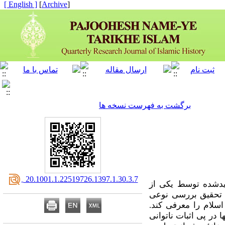
[ English ]
]
Archive
[
برگشت به فهرست نسخه ها
‎ 20.1001.1.22519726.1397.1.30.3.7
لیدشده توسط یکی از
ۀ این تحقیق بررسی نوعی
سلام را معرفی کند.
 در پی اثبات ناتوانی