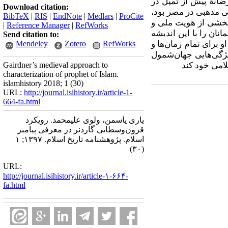
ضانۀ پیش از تمپل در
Download citation:
ی مذهبی در مصر بود،
BibTeX
|
RIS
|
EndNote
|
Medlars
|
ProCite
 بخشی از هویت ملی و
|
Reference Manager
|
RefWorks
ان را با این اندیشه
Send citation to:
و برای تمام زمان‌ها و
RefWorks
Zotero
Mendeley
یژگی‌هایی جهان‌شمول
لامی خود کند
Gairdner’s medieval approach to
characterization of prophet of Islam.
islamhistory 2018; 1 (30)
URL:
http://journal.isihistory.ir/article-1-
664-fa.html
یاری یاسمن، ولوی علیمحمد. رویکرد
قرون‌وسطایی گاردنر در معرفی پیامبر
اسلام. پژوهشنامه تاریخ اسلام. ۱۳۹۷; ۱
(۳۰)
URL:
http://journal.isihistory.ir/article-۱-۶۶۴-
fa.html