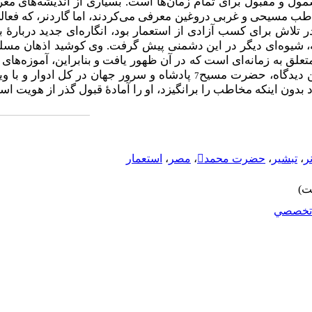
مول و مقبول برای تمام زمان‌ها است. بسیاری از اندیشه‌های مغر
طب مسیحی و غربی دروغین معرفی می‌کردند، اما گاردنر، که فعال
ر تلاش برای کسب آزادی از استعمار بود، انگاره‌ای جدید دربارۀ
ه، شیوه‌ای دیگر در این دشمنی پیش گرفت. وی کوشید اذهان مسلمان
علق به زمانه‌ای است که در آن ظهور یافت و بنابراین، آموزه‌های ا
این دیدگاه، حضرت مسیح
پادشاه و سرور جهان در کل ادوار و با و
7
بدون اینکه مخاطب را برانگیزد، او را آمادۀ قبول گذر از هویت اس
ر
،
تبشیر
،
حضرت محمد
،
مصر
،
استعمار
تخصصي