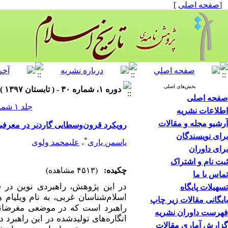
[
صفحه اصلی
]
بخش‌های اصلی
دوره ۱، شماره ۳۰ - ( تابستان ۱۳۹۷ )
صفحه اصلی
جلد ۱ شماره ۳۰ صفحات ۰-۰
اطلاعات نشریه
آرشیو مجله و مقالات
رویکرد قرون‌وسطایی گاردنر در معرفی 
برای نویسندگان
*
یاسمن یاری
،
علیمحمد ولوی
برای داوران
ثبت نام و اشتراک
چکیده:
(۴۵۱۳ مشاهده)
تماس با ما
در این پژوهش، راهبردی نوین در ق
تسهیلات پایگاه
اسلام‌شناسان غربی، به نام ویلیام ه
بایگانی مقالات زیر چاپ
راهبرد است که در موضعی مغرضانه 
فهرست داوران نشریه
انگاره‌های تولیدشده در این راهبرد د
گزارش آماری مقالات