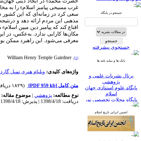
حضرت محمد
در ایجاد دینی جهان‌ش
6
غرب مسیحی پیامبر اسلام
را به مخا
6
جستجو در پایگاه
سعی کرد در زمانه‌ای که این کشور د
مذهبی این مردم ارائه دهد و درنتیج
اقناع کند که پیامبر دین مبین اسلام
مت
6
مکان‌ها کارایی ندارد. به‌عکس، در 
معرفی می‌شود. این راهبرد ممکن بود 
جستجوی پیشرفته
. William Henry Temple Gairdner
[1]
بانک ها و نمایه نامه ها
واژه‌های کلیدی:
ویلیام هنری تمپل گاردن
پرتال نشریات علمی و
پژوهشی
پایگاه علوم استنادی جهان
متن کامل
[PDF 959 kb]
(۱۸۲۹ دریافت)
اسلام
نوع مطالعه:
پژوهشي
|
موضوع مقاله:
پایگاه مجلات تخصصی نور
دریافت: 1398/4/18 | پذیرش: 1398/4/18
پایگاه مرکز اطلاعات جهاد
دانشگاهی
انجمن ایرانی تاریخ اسلام
پرتال جامع علوم انسانی
بانک اطلاعات نشریات
کشور
google scholar
virascience