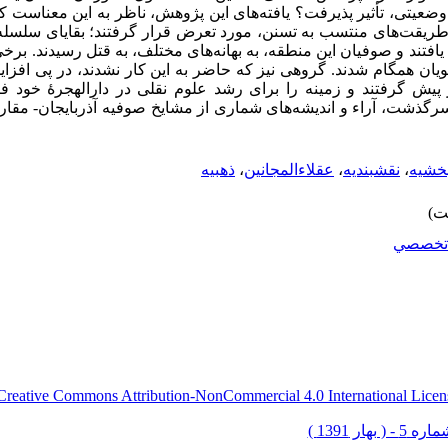
وضعیتی، تأثیر پذیرفت؟ یافته‌های این پژوهش، ناظر به این معناست که
طریقت‌های منتسب به تسنن، مورد تعرض قرار گرفتند؛ بقایای سلسل
فتند و صوفیان این منطقه، به بهانه‌های مختلف، به قتل رسیدند. برخی
یان همگام شدند. گروهی نیز که حاضر به این کار نشدند، در پی افزای
پیش گرفتند و زمینه را برای رشد علوم نقلی در دارالهجرۀ خود فرا
رگذشت، آراء و اندیشه‌های شماری از مشایخ صوفیه آذربایجان- مق
بخشیه
،
نقشبندیه
،
عقلاءالمجانین
،
ذهبیه
تخصصي
Creative Commons Attribution-NonCommercial 4.0 International Licen