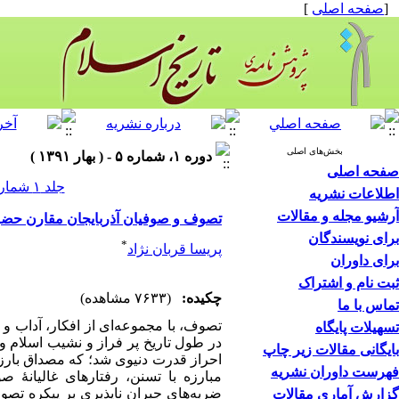
[
صفحه اصلی
]
بخش‌های اصلی
دوره ۱، شماره ۵ - ( بهار ۱۳۹۱ )
صفحه اصلی
جلد ۱ شماره ۵ صفحات ۱۰۸-۸۷
اطلاعات نشریه
آرشیو مجله و مقالات
تصوف و صوفیان آذربایجان مقارن حض
برای نویسندگان
*
پریسا قربان نژاد
برای داوران
ثبت نام و اشتراک
چکیده:
(۷۶۳۳ مشاهده)
تماس با ما
تصوف، با مجموعه‌ای از افکار، آداب
تسهیلات پایگاه
در طول تاریخ پر فراز و نشیب اسلام و
بایگانی مقالات زیر چاپ
احراز قدرت دنیوی شد؛ که مصداق بارز
فهرست داوران نشریه
مبارزه با تسنن، رفتارهای غالیان
ضربه‌های جبران ناپذیری بر پیکره تص
گزارش آماری مقالات