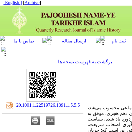
[ English ]
]
Archive
[
برگشت به فهرست نسخه ها
‎ 20.1001.1.22519726.1391.1.5.5.5
جتماعی محسوب می‌شد،
رن دهم هجری، موفق به
دوره‌ یاد شده، سیاست
 گیری اصحاب شریعت،
ه، این است که: جریان