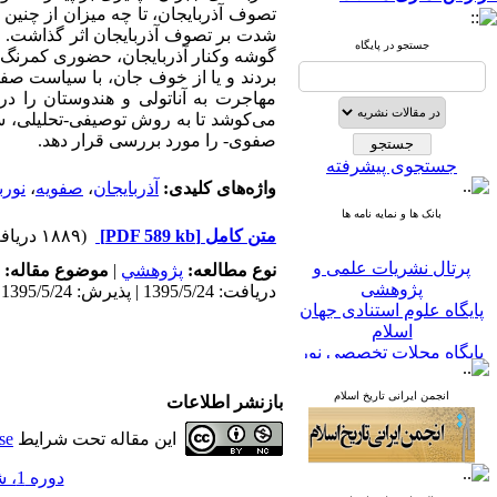
تصوف آذربایجان، تا چه میزان از چنین 
شدت بر تصوف آذربایجان اثر گذاشت. 
جستجو در پایگاه
گوشه وکنار آذربایجان، حضوری کمرنگ یا
بردند و یا از خوف جان، با سیاست صفو
مهاجرت به آناتولی و هندوستان را در 
می‌کوشد تا به روش توصیفی-تحلیلی، س
صفوی- را مورد بررسی قرار دهد.
جستجوی پیشرفته
واژه‌های کلیدی:
آذربایجان
،
صفویه
،
نور
بانک ها و نمایه نامه ها
متن کامل
[PDF 589 kb]
(۱۸۸۹ دریافت)
پرتال نشریات علمی و
نوع مطالعه:
پژوهشي
|
موضوع مقاله:
پژوهشی
دریافت: 1395/5/24 | پذیرش: 1395/5/24
پایگاه علوم استنادی جهان
اسلام
پایگاه مجلات تخصصی نور
پایگاه مرکز اطلاعات جهاد
دانشگاهی
انجمن ایرانی تاریخ اسلام
بازنشر اطلاعات
پرتال جامع علوم انسانی
بانک اطلاعات نشریات
این مقاله تحت شرایط
se
کشور
google scholar
دوره 1، شماره 5 - ( بهار 1391 )
virascience