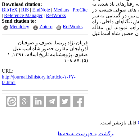
 رفتارهای یاد شده، به
Download citation:
ه های صوفی شیعی، در
ProCite
|
Medlars
|
EndNote
|
RIS
|
BibTeX
|
Reference Manager
|
RefWorks
 نیز، در گمنامی به سر
Send citation to:
ش تنگناهای داخلی، راه
Mendeley
Zotero
RefWorks
هم نمودند. این مقاله
ارن حضور شاه اسماعیل
قربان نژاد پریسا. تصوف و صوفیان
آذربایجان مقارن حضور شاه اسماعیل
صفوی. پژوهشنامه تاریخ اسلام. ۱۳۹۱; ۱
(۵) :۸۷-۱۰۸
URL:
http://journal.isihistory.ir/article-۱-۶۷-
fa.html
قابل بازنشر است.
برگشت به فهرست نسخه ها