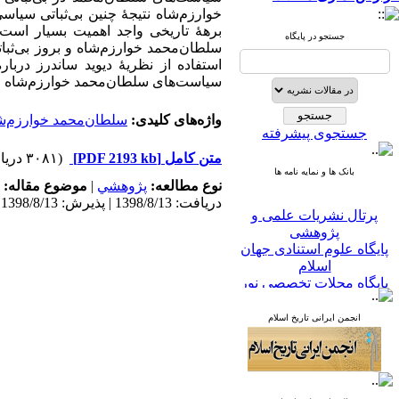
خوارزم‌شاه نتیجۀ چنین بی‌‌ثباتی سیاس
برهۀ تاریخی واجد اهمیت بسیار است
جستجو در پایگاه
سلطان‌محمد خوارزم‌شاه و بروز بی‌‌ثب
استفاده از نظریۀ دیوید ساندرز دربا
سیاست‌های سلطان‌محمد خوارزم‌شاه و ب
واژه‌های کلیدی:
سلطان‌محمد خوارزم‌ش
جستجوی پیشرفته
متن کامل
[PDF 2193 kb]
(۳۰۸۱ دریافت)
بانک ها و نمایه نامه ها
نوع مطالعه:
پژوهشي
|
موضوع مقاله:
دریافت: 1398/8/13 | پذیرش: 1398/8/13
پرتال نشریات علمی و
پژوهشی
پایگاه علوم استنادی جهان
اسلام
پایگاه مجلات تخصصی نور
پایگاه مرکز اطلاعات جهاد
دانشگاهی
انجمن ایرانی تاریخ اسلام
پرتال جامع علوم انسانی
بانک اطلاعات نشریات
کشور
google scholar
virascience