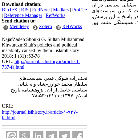
Download citation:
بی‌‌ثباتی سیاسی در آن
BibTeX
|
RIS
|
EndNote
|
Medlars
|
ProCite
ت که بین سیاست‌‌های
|
Reference Manager
|
RefWorks
در پاسخ به این پرسش،
Send citation to:
 یک همبستگی مثبت بین
Mendeley
Zotero
RefWorks
NajafZadeh Shouki G. Sultan Muhammad
KhwarazmShah's policies and political
instability caused by them . islamhistory
2018; 1 (31) :53-78
URL:
http://journal.isihistory.ir/article-1-
737-fa.html
نجف‌زاده شوکی قدیر. سیاست‌های
سلطان‌محمد خوارزم‌شاه و بی‌ثباتی
سیاسی حاصل از آن . پژوهشنامه تاریخ
اسلام. ۱۳۹۷; ۱ (۳۱) :۵۳-۷۸
URL:
http://journal.isihistory.ir/article-۱-۷۳۷-
fa.html