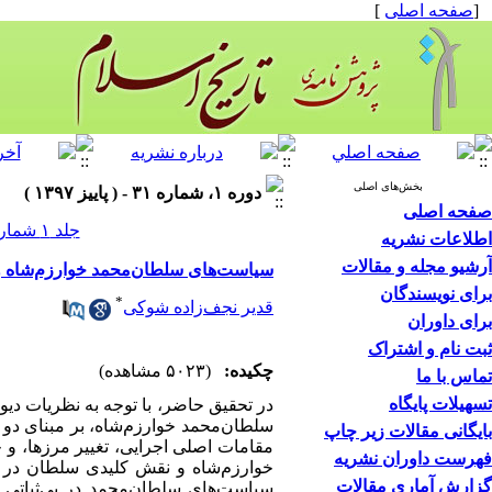
[
صفحه اصلی
]
بخش‌های اصلی
دوره ۱، شماره ۳۱ - ( پاییز ۱۳۹۷ )
صفحه اصلی
جلد ۱ شماره ۳۱ صفحات ۷۸-۵۳
اطلاعات نشریه
آرشیو مجله و مقالات
سیاست‌های سلطان‌محمد خوارزم‌شاه و 
برای نویسندگان
*
قدیر نجف‌زاده شوکی
برای داوران
ثبت نام و اشتراک
چکیده:
(۵۰۲۳ مشاهده)
تماس با ما
تسهیلات پایگاه
در تحقیق حاضر، با توجه به نظریات دیوی
سلطان‌محمد خوارزم‌شاه، بر مبنای دو 
بایگانی مقالات زیر چاپ
مقامات اصلی اجرایی، تغییر مرزها، و
فهرست داوران نشریه
خوارزم‌شاه و نقش کلیدی سلطان در 
گزارش آماری مقالات
سیاست‌‌های سلطان‌محمد در بی‌‌ثبات