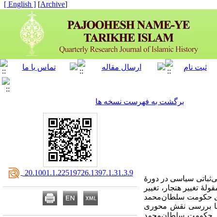
[ English ]
]
Archive
[
برگشت به فهرست نسخه ها
‎ 20.1001.1.22519726.1397.1.31.3.9
‌‌ثباتی سیاسی در دورۀ
لۀ تغییر هنجار، تغییر
ادی حکومت سلطان‌محمد
 با بررسی نقش محوری
ام حکومت سلطان‌محمد