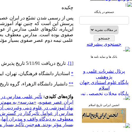
چکیده
جستجو در پایگاه
پس از رسمی شدن تشیّع در ایران عصر 
پرسش این است که چنین نهاد آموزشی د
این
‏باره، تکاپوهای علمی مدارس از عو
صفوی بوده است. مدارس معطوف به دیدگا
علمی نیمه دوم عصر صفوی بسیار مؤثر ب
جستجوی پیشرفته
بانک ها و نمایه نامه ها
[1]
. تاریخ دریافت 5/11/91 تاریخ پذیرش 25/9/92.
پرتال نشریات علمی و
*
استادیار دانشگاه فرهنگیان، تهران، ای
پژوهشی
پایگاه علوم استنادی جهان
**
دانشیار دانشگاه الزهراء، گروه تاریخ،
اسلام
پایگاه مجلات تخصصی نور
واژه‌های کلیدی:
تأثیر علمی مدارس در
پایگاه مرکز اطلاعات جهاد
ایران عصر صفویه
،
«مدرسه» به مهم‌تر
دانشگاهی
انجمن ایرانی تاریخ اسلام
نهاد آموزشی در علوم دینی وغیردینی آن 
پرتال جامع علوم انسانی
مدارس از عوامل تأثیرگذار در گسترش 
بانک اطلاعات نشریات
معطوف به دیدگاه واقف و مدیران آنها
،
کشور
بسیار مؤثر بودند. هم‌چنین تأکید بسیار
google scholar
virascience