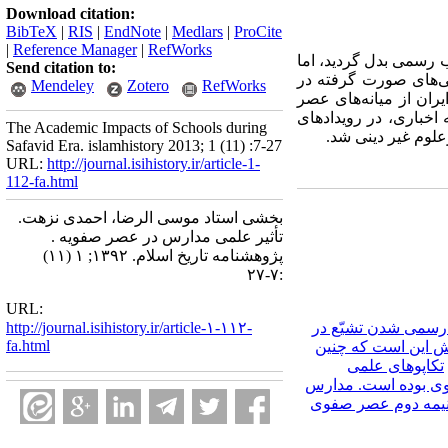
Download citation:
BibTeX
|
RIS
|
EndNote
|
Medlars
|
ProCite
|
Reference Manager
|
RefWorks
 رسمی بدل گردید، اما
Send citation to:
سی‌های صورت گرفته در
Mendeley
Zotero
RefWorks
ران از میانه‌های عصر
خباری، در روی‏دادهای
The Academic Impacts of Schools during
لوم غیر دینی شد.
Safavid Era. islamhistory 2013; 1 (11) :7-27
URL:
http://journal.isihistory.ir/article-1-
112-fa.html
بخشی استاد موسی الرضا، احمدی نزهت.
تأثیر علمی مدارس در عصر صفویه .
پژوهشنامه تاریخ اسلام. ۱۳۹۲; ۱ (۱۱)
:۷-۲۷
URL:
رسمی شدن تشیّع در
http://journal.isihistory.ir/article-۱-۱۱۲-
fa.html
ش این است که چنین
تکاپوهای علمی
فوی بوده است. مدارس
 نیمه دوم عصر صفوی