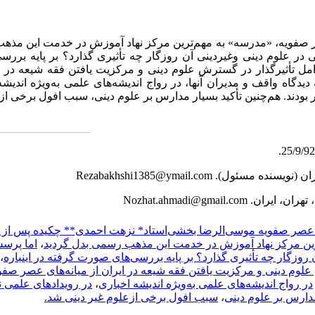
صفویه، «مدرسه» به مهم‌ترین مرکز نهاد آموزش در خدمت این مذهب
ر علوم دینی وغیردینی آن روزگار چه تأثیری گذارد؟ بر پایه برر
امل تأثیرگذار در گسترش علوم دینی و مرکزیت یافتن فقه شیعه در ای
ه واقف و مدیران آنها، در رواج اندیشه‌های علمی به‌ویژه اندیشه ا
ودند. هم‌چنین تأکید بسیار مدارس بر علوم دینی، سبب افول برخی ازع
ران
)
نویسنده مسئول).
Rezabakhshi1385@ymail.com
 تهران، ایران.
Nozhat.ahmadi@gmail.com
 عصر صفویه موسی‌الرضا بخشی‌استاد* نزهت احمدی** چکیده پس از 
ین مرکز نهاد آموزش در خدمت این مذهب رسمی بدل گردید
،
اما پرس
روزگار چه تأثیری گذارد؟ بر پایه بررسی‌های صورت گرفته در این‏باره
،
علوم دینی و مرکزیت یافتن فقه شیعه در ایران از میانه‌های عصر ص
در رواج اندیشه‌های علمی به‌ویژه اندیشه اخباری
،
در روی‏دادهای علمی
 مدارس بر علوم دینی
،
سبب افول برخی ازعلوم غیر دینی شد.