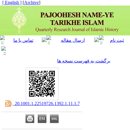
[ English ]
]
Archive
[
برگشت به فهرست نسخه ها
‎ 20.1001.1.22519726.1392.1.11.1.7