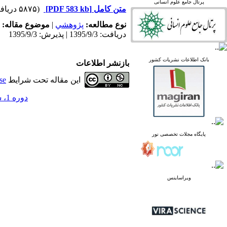
پرتال جامع علوم انسانی
linked in
متن کامل
[PDF 583 kb]
(۵۸۷۵ دریافت)
Academia
نوع مطالعه:
پژوهشي
|
موضوع مقاله:
دریافت: 1395/9/3 | پذیرش: 1395/9/3
پرتال نشریات علمی و
بانک اطلاعات نشریات کشور
بازنشر اطلاعات
پژوهشی
پایگاه علوم استنادی جهان
این مقاله تحت شرایط
se
اسلام
دوره 1، شماره 11 - ( پاییز 1392 )
پایگاه مجلات تخصصی نور
پایگاه مرکز اطلاعات جهاد
دانشگاهی
پرتال جامع علوم انسانی
پایگاه مجلات تخصصی نور
بانک اطلاعات نشریات
کشور
google scholar
virascience
linked in
ویراساینس
Academia