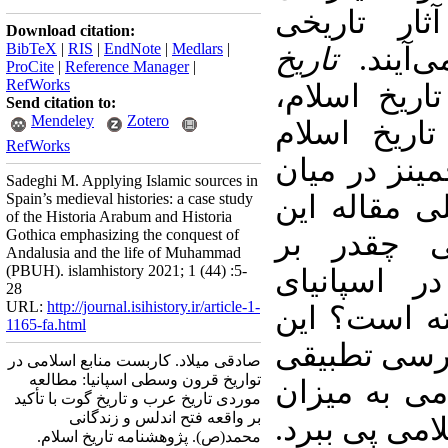
آثار
تاریخی
Download citation:
BibTeX
|
RIS
|
EndNote
|
Medlars
|
ی‌آیند
تاریخ
ProCite
|
Reference Manager
|
RefWorks
اریخ اسلام
Send citation to:
Mendeley
Zotero
تاریخ اسلام
RefWorks
نز در میان
Sadeghi M. Applying Islamic sources in
Spain’s medieval histories: a case study
 مقاله این
of the Historia Arabum and Historia
Gothica emphasizing the conquest of
ی چقدر بر
Andalusia and the life of Muhammad
(PBUH). islamhistory 2021; 1 (44) :5-
ر اسپانیای
28
URL:
http://journal.isihistory.ir/article-1-
ه است؟ این
1165-fa.html
ررسی تطبیقی
صادقی میلاد. کاربست منابع اسلامی در
تواریخ قرون وسطی اسپانیا: مطالعه
می به میزان
موردی تاریخ عرب و تاریخ گوت با تأکید
بر واقعه فتح اندلس و زندگانی
لامی پی ببرد
محمد(ص). پژوهشنامه تاریخ اسلام.