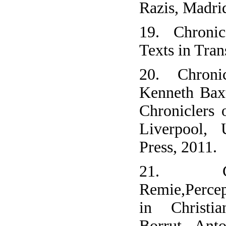
Razis, Madri
19. Chronic
Texts in Tran
20. Chroni
Kenneth Bax
Chroniclers 
Liverpool, 
Press, 2011.
21. Con
Remie,Perce
in Christi
Borrut, Ant