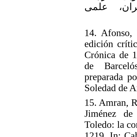
ران، علمی
14. Afonso,
edición críti
Crónica de 
de Barcel
preparada p
Soledad de A
15. Amran, R
Jiménez de
Toledo: la co
1219. In: Cah