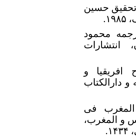
۳. تحقیق حسین
۱۹
۴. ه محمود
، انتشارات
۵. ریقیا و
و دارالکتاب
۶. مغرب فی
لس و المغرب
۱۴