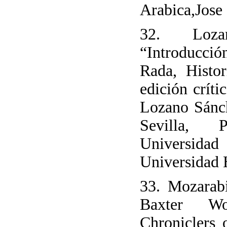
Arabica,Jose
32. Loza
“Introducci
Rada, Histor
edición críti
Lozano Sánch
Sevilla, 
Universidad 
Universidad 
33. Mozarab
Baxter Wo
Chroniclers 