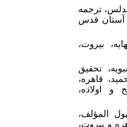
۷. لس، ترجمه
آستان قدس
۸. یه، بیروت
۹. ه، تحقیق
مید، قاهره
 و اولاده
۱۰.  المؤلف
اهره و بیروت