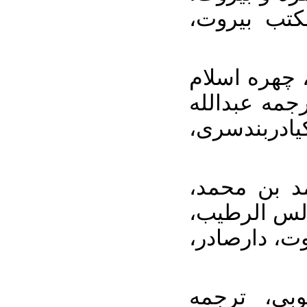
لکتب بیروت
۱۱. هره اسلام
جمه عبدالله
یادربندسری
۱۲. بن محمد
دلس الرطیب
وت، دارصادر
۱۳. ، ترجمه