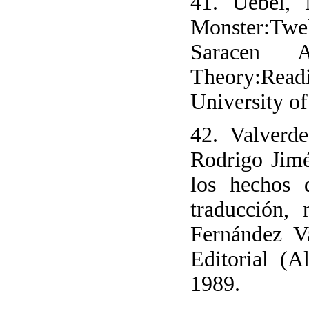
41. Uebel, 
Monster:Twel
Saracen A
Theory:Read
University of
42. Valverde
Rodrigo Jimé
los hechos 
traducción,
Fernández V
Editorial (A
1989.