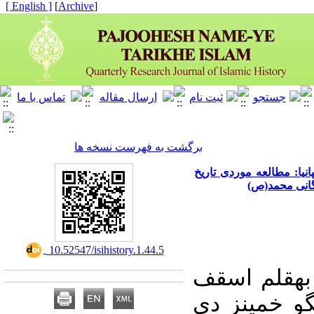
[ English ]
]
Archive
[
برگشت به فهرست نسخه ها
یا: مطالعه موردی تاریخ
ندگانی محمد(ص
‎ 10.52547/isihistory.1.44.5
، ­قلم اسقف
گو خمینز دی