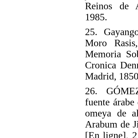
Reinos de 
1985.
25. Gayango
Moro Rasis
Memoria Sob
Cronica Den
Madrid, 1850
26. GÓME
fuente árabe 
omeya de al
Arabum de J
[En ligne], 