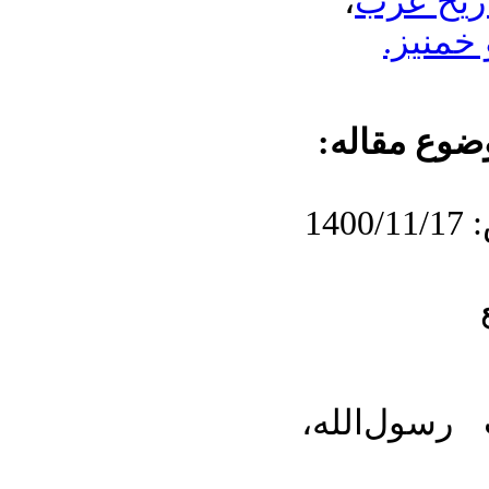
،
ریخ عرب
 خمنیز
وضوع مقاله
۲. ول‌الله