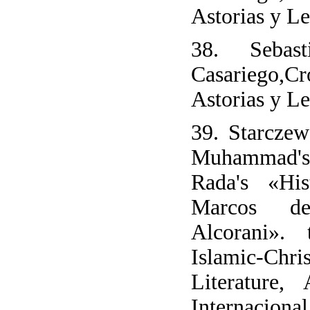
Astorias y L
38. Sebas
Casariego,C
Astorias y L
39. Starczew
Muhammad's 
Rada's «Hi
Marcos de
Alcorani».
Islamic-C
Literature
Internacio