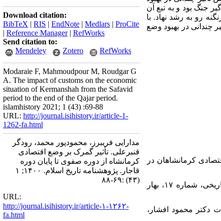
 جنگ بود و به تبع آن
Download citation:
ه رو به رشد نهاد. با
BibTeX
|
RIS
|
EndNote
|
Medlars
|
ProCite
ر چندانی در بهبود وضع
|
Reference Manager
|
RefWorks
Send citation to:
Mendeley
Zotero
RefWorks
Modaraie F, Mahmoudpour M, Roudgar G
A. The impact of customs on the economic
situation of Kermanshah from the Safavid
period to the end of the Qajar period.
islamhistory 2021; 1 (43) :69-88
URL:
http://journal.isihistory.ir/article-1-
1262-fa.html
مدارایی فریبرز، محمودپور محمد، رودگر
قنبرعلی. تأثیر گمرک بر وضع اقتصادی
قتصادی کرمانشاهان در
کرمانشاه از دوره صفوی تا پایان دوره
قاجار. پژوهشنامه تاریخ اسلام. ۱۴۰۰; ۱
(۴۳) :۶۹-۸۸
۲. اخضری، علی و کجباف، علی اکبر، «نگرشی بر آسیب‌های اقتصادی ایران عصر صفوی»، پژوهش‌های تاریخی، شماره ۱۷، بهار
URL:
http://journal.isihistory.ir/article-۱-۱۲۶۲-
ی، تهران، بنیاد موقوفات دکتر محمود افشار،
fa.html