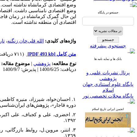
وضع اقتصادی کرمانشاه نداشته است. کر
وضع اقتصادی نامناسبی داشت. اقتصاد ک
جستجو در پایگاه
این حال گمرک کرمانشاه در زمان قاجار
اقتصادی آن منطقه نداشته است.
واژه‌های کلیدی:
الله قلی‌خان زنگنه
،
تار
جستجوی پیشرفته
متن کامل
[PDF 493 kb]
(۷۱۱ دریافت)
بانک ها و نمایه نامه ها
نوع مطالعه:
پژوهشي
|
موضوع مقاله:
پرتال نشریات علمی و
دریافت: 1400/6/25 | پذیرش: 1400/9/7
پژوهشی
پایگاه علوم استنادی جهان
اسلام
پایگاه مجلات تخصصی نور
پایگاه مرکز اطلاعات جهاد
۱. احسان‌خواه، شیرزاد، منیره کاظم
دانشگاهی
دوره قاجار»، پژوهش‌های ایران‌شناسی، سال ۹، شماره۱، بهار و تاب
پرتال جامع علوم انسانی
انجمن ایرانی تاریخ اسلام
بانک اطلاعات نشریات
۱۳۹۲.
کشور
google scholar
virascience
١٣٦٩.