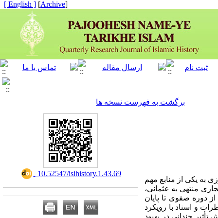
[ English ]
]
Archive
[
برگشت به فهرست نسخه ها
‎ 10.52547/isihistory.1.43.69
به یکی از منابع مهم
اری منتهی به عثمانی،
 دوره صفوی تا پایان
طرات و اسناد با رویکرد
تأثیر چندانی در بهبود