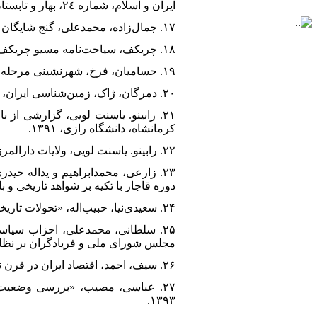
ایران و اسلام، شماره ٢٤، بهار و تابستان ١٣٩٨.
۱۷. جمال‌زاده، محمدعلی، گنج شایگان اوضاع اقتصادی ایران. تهران، بنیاد موقوفات دکتر محمود افشار، ١٣٧٦.
۱۸. چریکف، سیاحت‌نامه مسیو چریکف، ترجمه آبکار مسیحی، تهران، امیرکبیر، ۱۳۷۹.
۱۹. حسامیان، فرخ، شهرنشینی مرحله گذار: در شهرنشینی در ایران، تهران، آگاه، ۱۳۷۷.
۲۰. دمرگان، ژاک، زمین‌شناسی ایران، ترجمه کاظم ودیعی، تهران، سازمان زمین‌شناسی کشور، ۱۳۳۹.
۲۱. رابینو. یاسنت لویی، گزارشی از
کرمانشاه، دانشگاه رازی، ۱۳۹۱.
۲۲. رابینو. یاسنت لویی، ولایات دارالمرز ایران، گیلان. ترجمه جعفر خمامی‌زاده، تهران، بنیاد فرهنگ ایران، ١٣٥٠.
۲۳. زارعی، محمدابراهیم و یداله حی
دوره قاجار با تکیه بر شواهد تاریخی و باست
۲۴. سعیدی‌نیا، حبیب‌اله، «تحولات تاریخی گمرک ایران و رونق اقتصادی در دوره‌ قاجاریه»، تاریخ ایران، شماره ۵/۶۳، زمستان ۱۳۸۸.
مجلس شورای ملی و فریادگران بر نظام دیک
۲۶. سیف، احمد، اقتصاد ایران در قرن نوزدهم، تهران، چشمه، ۱۳۷۳.
۱۳۹۳.