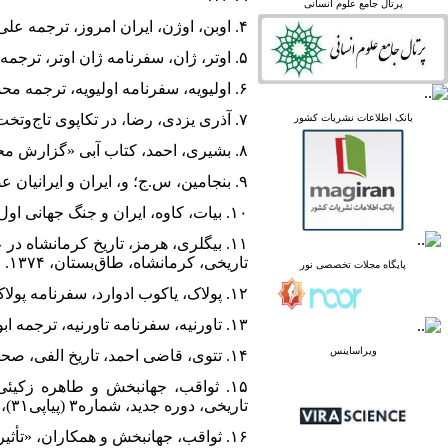
linked in
پرتال جامع علوم انسانی
Academia
۴. اوبن، اوژن، ایران امروز، ترجمه علی‌اصغر سعیدی، تهران، نقش‌جهان، ۱۳۶۸.
۵. اوتر، ژان، سفرنامه ژان اوتر، ترجمه علی‌ اقبالی، تهران، سازمان انتشارات جاویدان، ۱۳۶۳.
۶. اولیویه، سفرنامه اولیویه، ترجمه محمدطاهر میرزا، تهران، اطلاعات، ۱۳۷۱.
پرتال نشریات علمی و
۷. آذری یزدی، رضا، در تکاپوی تاج‌وتخت (اسناد ابوالفتح میرزا سالارالدوله). تهران، سازمان اسناد ملی ایران، ١٣٧٨.
بانک اطلاعات نشریات کشور
پژوهشی
پایگاه علوم استنادی جهان
۸. بشیری، احمد، کتاب آبی «گزارش محرمانه وزارت امور خارجه انگلیس درباره انقلاب مشروطه ایران»، تهران، نشرنو، ۱۳۶۶.
اسلام
۹. بنجامین، س.ج؛ و، ایران و ایرانیان عصر ناصرالدین‌شاه، ترجمه محمدحسین کردبچه، تهران، جاویدان، ۱۳۶۳.
پایگاه مجلات تخصصی نور
پایگاه مرکز اطلاعات جهاد
۱۰. بیات، کاوه، ایران و جنگ جهانی اول، اسناد وزارت داخله، ویرایش٢، تهران، سازمان اسناد ملی ایران‌، ۱۳۸۱.
دانشگاهی
پرتال جامع علوم انسانی
۱۱. بیگلری، هرمز، تاریخ کرمانشاه د
بانک اطلاعات نشریات
تاریخی، کرمانشاه، طاق‌بستان، ۱۳۷۴.
پایگاه مجلات تخصصی نور
کشور
۱۲. پولاک، یاکوب ادوارد، سفرنامه پولاک ایران و ایرانیان، ترجمه کیکاووس جهانداری، تهران، خوارزمی، ۱۳۶۸.
google scholar
virascience
۱۳. تاورنیه، سفرنامه تاورنیه، ترجمه ابوتراب نوری، تهران، کتابخانه سنایی، ۱۳۶۳.
linked in
Academia
ویراساینس
۱۴. تتوی، قاضی احمد، تاریخ الفی، ‌صحیح سیدعلی آل‌داود، تهران، فکر روز، ۱۳۷۸.
۱۵. ثواقب، جهانبخش و طاهره زکیئ
تاریخی، دوره جدید، شماره۳ (پیاپی۳۱)، سال هشتم، پاییز ۱۳۹۵.
۱۶. ثواقب، جهانبخش و همکاران، «ت