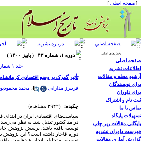
[
صفحه اصلی
]
بخش‌های اصلی
دوره ۱، شماره ۴۳ - ( پاییز ۱۴۰۰ )
صفحه اصلی
جلد ۱ شماره ۴۳ صفحات ۸۸-۶۹
اطلاعات نشریه
آرشیو مجله و مقالات
تأثیر گمرک بر وضع اقتصادی کرمانشاه ا
برای نویسندگان
فریبرز مدارایی
،
محمد محمودپو
برای داوران
ثبت نام و اشتراک
چکیده:
(۲۹۴۲ مشاهده)
تماس با ما
تسهیلات پایگاه
سیاست‌های اقتصادی ایران در ابتدای
درآمد کشور تبدیل شد. به نظر می‌رسد 
بایگانی مقالات زیر چاپ
توسعه یافته باشد. پرسش پژوهش حاضر
فهرست داوران نشریه
دوره قاجار داشته است؟ این پژوهش با تکی
گزارش آماری مقالات
توصیفی - تحلیلی انجام شده­است. یافت