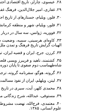
۲۸. عیسوی، چارلز، تاریخ اقتصادی اجتماعی ایران در دوره قاجاریه، ترجمه یعقوب آژند، تهران، گستره، ۱۳۶۲.
۲۹. غفاری، امیر جلال‌الدین، فرهنگ غفاری، فارسی به فرانسه، تهران، دانشگاه تهران، ۱۳۳۶.
۳۰. فلور، ویلیام، جستارهای از تاریخ اجتماعی ایران در عصر قاجار، ترجمه ابوالقاسم سری، تهران، توس، ۱۳۶۶.
۳۱. فلور، ویلیام، شهر و منطقه کرمانشاه در سال‌های ۱۸۰۰ – ۱۹۴۵، ایالات متحده امریکا، نشر مگ، ۲۰۱۸.
۳۲. فووریه، ژوانس، سه سال در دربار ایران، ترجمه عباس اقبال آشتیانی، تهران، نوین، ۱۳۸۸.
۳۳. کاوه‌ای هرسینی، سمیه، وضعیت 
الهیات گرایش تاریخ فرهنگ و تمدن ملل اس
۳۴. کرزن. جرج، ایران و قضیه ایران، ترجمه غلامعلی وحید مازندرانی، تهران، علمی فرهنگی، ۱۳۷۳.
۳۵. کشتمند، ناهید و فریبرز ویسی ق
شاه‌طهماسب دوم صفوی تا پایان دوره کریم‌خان زند)»
۳۶. گروته، هوگو، سفرنامه گروته، ترجمه مجید جلیلوند، تهران، سعدی، ۱۳۶۹.
۳۷. لیتن، ویلهلم، ایران از نفوذ مسالمت‌آمیز تا تحت‌الحمایگی (١٩١٩-۱۸۶۰)، ترجمه مریم میراحمدی، تهران، معین، ١٣٦٧.
۳۸. محمدی کلهر، آیت، سیری در تاریخ سیاسی کُرد و کُردهای قم، قم، پرسمان، ۱۳۸۲.
۳۹. مستوفی، عبدالله، شرح زندگانی من (تاریخ اجتماعی و اداری قاجاریه)، تهران، زوار، ۱۳۷۱.
۴۰. معتمدی، فرج‌الله، نهضت مشرو
علوم انسانی، ۱۳۸۵.