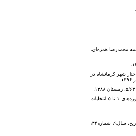
رجمه محمدرضا همزه‌ای،
اختار شهر کرمانشاه در
۲۵. سلطانی، محمدعلی، احزاب سیاسی و انجمن‌های سری در کرمانشاه از فراموش‌خانه تا خانه سیاه: «دوره‌های ١ تا ٥ انتخابات
۲۷. عباسی، مصیب، «بررسی وضعیت استقراض خارجی ایران در دوره مظفرالدین شاه»، پژوهش‌نامه تاریخ، سال۹، شماره۳۴،