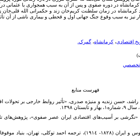
مانشاه در دوره صفوی و پس از آن به سبب همجواری با عثمانی درگیر
رمانشاه در زمان سلطنت کریم‌خان زند و حکمرانی الله قلی‌خان زنگن
 نیز به سبب وقوع جنگ جهانی اول و قحطی و بیماری ناشی از آن تأثی
یخ اقتصادی
،
کرمانشاه
،
گمرک.
تخصصي
فهرست منابع
ی راشد، حسن زندیه و منیژه صدری، «تأثیر روابط خارجی بر تحولات ا
ستان ۱۳۹۸.
۳. انتنر، مروین.ل، روابط بازرگانی، روس و ایران (١٨٢٨- ١٩١٤)، ترجمه احمد توکل