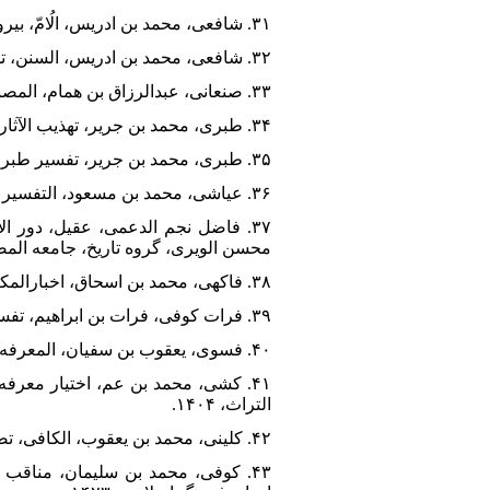
۳۱. شافعی، محمد بن ادریس، الُامّ، بیروت، دارالمعرفه، ۱۴۱۰.
۳۲. شافعی، محمد بن ادریس، السنن، تحقیق خلیل ابراهیم ملاخاطر، جده، دارالقبله للثقافه الإسلامیه، ۱۴۰۹.
۳۳. صنعانی، عبدالرزاق بن همام، المصنف، تحقیق حبیب الرحمن اعظمی، بیروت، المجلس العلمی، ۱۴۰۳.
۳۴. طبری، محمد بن جریر، تهذیب الآثار(مسند ابن عباس)، قاهره، مطبعه المدنی، بی‌تا.
۳۵. طبری، محمد بن جریر، تفسیر طبری(جامع البیان عن تاویل آی القرآن)، تحقیق عبدالله بن عبدالمحسن ترکی، قاهره، هجر، ۱۴۲۲.
۳۶. عیاشی، محمد بن مسعود، التفسیر العیاشی، تحقیق سیدهاشم رسولی محلاتی، تهران، المکتبه العلمیه الاسلامیه، ۱۳۸۰.
محسن الویری، گروه تاریخ، جامعه المصطفی 
۳۸. فاکهی، محمد بن اسحاق، اخبارالمکه، تحقیق عبدالملک بن عبدالله بن دهیش، مکه، مکتبه الاسدی، ۱۴۲۴.
۳۹. فرات کوفی، فرات بن ابراهیم، تفسیر فرات الکوفی، تحقیق محمد الکاظم، تهران، وزاره الثقافه و الارشاد الاسلامی، ۱۴۱۰.
۴۰. فسوی، یعقوب بن سفیان، المعرفه و التاریخ، تحقیق اکرم ضیاء عمری، بیروت، موسسه الرساله، ۱۴۰۱.
۴۱. کشی، محمد بن عم، اختیار معرف
التراث، ۱۴۰۴.
۴۲. کلینی، محمد بن یعقوب، الکافی، تصحیح علی اکبر غفاری، تهران، دارالکتب الاسلامیه، ۱۳۶۳.
۴۳. کوفی، محمد بن سلیمان، مناقب 