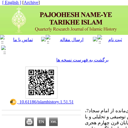
[ English ]
]
Archive
[
برگشت به فهرست نسخه ها
‎ 10.61186/islamhistory.1.51.51
انده از امام سجاد
7
،
 توصیفی و تحلیلی و با
پایان قرن چهارم هجری