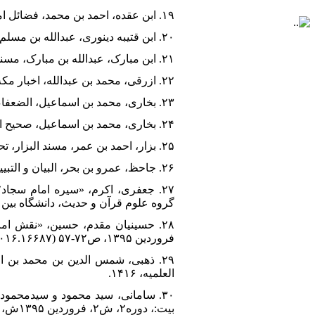
۱۹. ابن عقده، احمد بن محمد، فضائل امیرالمومنین علیه السلام، به کوشش عبدالرزاق محمدحسین حرزالدین، قم، دلیل ما، ۱۳۸۲ش.
۲۰. ابن قتیبه دینوری، عبدالله بن مسلم، عیون الاخبار، شرح یوسف علی طویل، بیروت، دارالکتب العلمیه، ۱۴۱۸.
۲۱. ابن مبارک، عبدالله بن مبارک، مسند الامام عبدالله بن المبارک، تحقیق صبحی بدری سامرائی، ریاض، مکتبه المعارف، ۱۴۰۷.
۲۲. ازرقی، محمد بن عبدالله، اخبار مکه، تحقیق رشدی صالح ملحس، بیروت، دارالاندلس، ۱۴۱۶.
۲۳. بخاری، محمد بن اسماعیل، الضعفاء الصغیر، تصحیح محمود ابراهیم زائد، بیروت، دارالمعرفه، ۱۴۰۶.
۲۴. بخاری، محمد بن اسماعیل، صحیح البخاری، قاهره، وزاره الاوقاف، ۱۴۱۰.
۲۵. بزار، احمد بن عمر، مسند البزار، تحقیق رحمان زین الله و دیگران، مدینه، مکتبه العلوم و الحکم، ۱۴۳۰.
۲۶. جاحظ، عمرو بن بحر، البیان و التبیین، تحقیق علی ابو ملحم، بیروت، مکتبه الهلال، ۲۰۰۲م.
گروه علوم قرآن و حدیث، دانشگاه بین الملل
فروردین ۱۳۹۵، ص۷۲-۵۷ (DOI: ۱۰,۲۲۱۰۸/jhr.۲۰۱۶.۱۶۶۸۷).
۲۹. ذهبی، شمس الدین بن محمد بن ا
العلمیه، ۱۴۱۶.
بیت:، دوره۲، ش۲، فروردین ۱۳۹۵ش، ص۶۷-۴۵ (DOI: ۱۰,۲۲۰۸۱/csa.۲۰۱۶.۲۲۹۹۲).