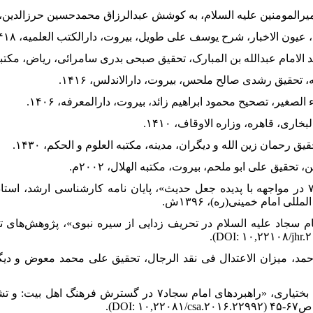
۲۷. جعفری، اکرم، «سیره امام سجاد۷ در مواجهه با پدیده جعل حدیث»، پایان نامه کارشناسی ار
ی امام خمینی(ره)، ۱۳۹۶ش.
حمد، میزان الاعتدال فی نقد الرجال، تحقیق علی محمد معوض و دیگ
۳۰. سامانی، سید محمود و سیدمحمود بختیاری، «راهبردهای امام سجاد۷ در 