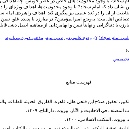
ام سجاد
7
با وجود محدودیت‌های خاص در عصر خویش، چه اهدافی را 
 نشان داد که امام سجاد
7
با وجود محدودیت‌ها، اهداف ویژه‌ای را دنب
فاظت از آن را در بُعد علمی نیز پیگیری کند. اهداف راهبردی امام س
 خصائص اهل بیت
:
به‌ویژه امیرالمؤمنین
7
در مبارزه با پدیده غلو، تبیی
بارزه با دنیاگرایی و نهایتاً تبیین و ابهام­زدایی از مفاهیم اصیل دینی 
می امام سجاد(ع)
،
وضع علمی دوره بنی‌امیه
،
مذهب دوره بنی‌امیه.
تخصصي
فهرست منابع