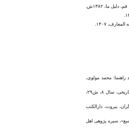
شد، استاد راهنما: محمد مولوی،
۲۸. حسینیان مقدم، حسین، «نقش امام سجاد علیه السلام در تحریف زدایی از سیره نبوی»، پژوهش‌های تاریخی، سال ۸، ش۲۹،
ران، بیروت، دارالکتب
گسترش فرهنگ اهل بیت: و تشیع»، سیره پژوهی اهل