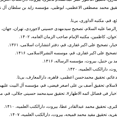
تحقیق محمد مصطفی الاعظمی، ابوظبی، مؤسسه زاید بن سلطان آل نهی
۱۶. ابن حیون، نعمان بن محمد، شرح الاخبار فی فضائل ائمه الاطهار۷، تحقیق سید