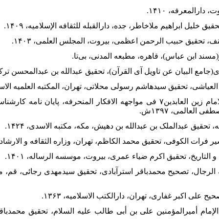
۳۷. فاضل نجم الدعمی، عقیل، دور الامام زین العابدین۷ فی مواجهه الافکار المنحرفه، پا
العالمی، ۱۳۹۷ش.
ه الرجال، تصحیح محمدباقر استرآبادی، تحقیق سیدمهدی رجائی، قم، م
الإمام أمیرالمؤمنین علی بن أبی طالب علیه السلام، تحقیق محمدب