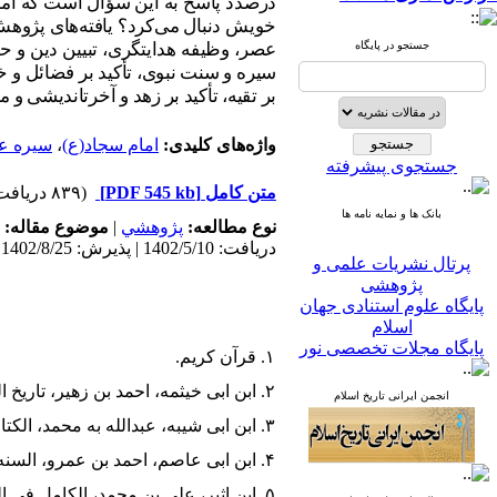
درصدد پاسخ به این سؤال است که
ام
خویش دنبال می‌کرد؟ یافته‌های پژوهش
جستجو در پایگاه
عصر، وظیفه هدایت­گری، تبیین دین و ح
سیره و سنت نبوی، تأکید بر فضائل و
بر تقیه، تأکید بر زهد و آخرت­اندیشی و م
واژه‌های کلیدی:
امام سجاد(ع)
،
سیره عل
جستجوی پیشرفته
متن کامل
[PDF 545 kb]
(۸۳۹ دریافت)
بانک ها و نمایه نامه ها
نوع مطالعه:
پژوهشي
|
موضوع مقاله:
دریافت: 1402/5/10 | پذیرش: 1402/8/25
پرتال نشریات علمی و
پژوهشی
پایگاه علوم استنادی جهان
اسلام
پایگاه مجلات تخصصی نور
پایگاه مرکز اطلاعات جهاد
۱. قرآن کریم.
دانشگاهی
۲. ابن ابی خیثمه، احمد بن زهیر، تاریخ الکبیر، تحقیق صلاح ابن فتحی هلل، قاهره، الفاروق الحدیثه للطباعه والنشر، ۱۴۲۴.
پرتال جامع علوم انسانی
انجمن ایرانی تاریخ اسلام
بانک اطلاعات نشریات
۳. ابن ابی شیبه، عبدالله به محمد، الکتاب المصنف فی الاحادیث و الآثار، بیروت، دارالتاج، ۱۴۰۹.
کشور
google scholar
۴. ابن ابی عاصم، احمد بن عمرو، السنه، بیروت، المکتب الاسلامی، ۱۴۰۰.
virascience
۵. ابن اثیر، علی بن محمد، الکامل فی التاریخ، تحقیق الدکتور عمر عبدالسلام تدمری، بیروت، دارالکتاب العربی، ۱۴۲۲.