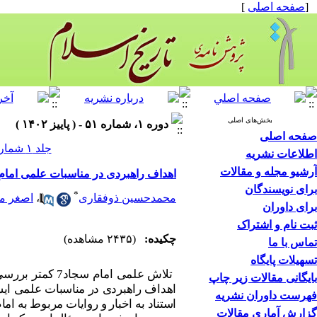
[
صفحه اصلی
]
بخش‌های اصلی
دوره ۱، شماره ۵۱ - ( پاییز ۱۴۰۲ )
صفحه اصلی
جلد ۱ شماره ۵۱ صفحات ۷۲-۵۱
اطلاعات نشریه
آرشیو مجله و مقالات
اهداف راهبردی در مناسبات علمی امام
برای نویسندگان
*
محمدحسین ذوفقاری
،
اصغر من
برای داوران
ثبت نام و اشتراک
چکیده:
(۲۴۳۵ مشاهده)
تماس با ما
تسهیلات پایگاه
تلاش علمی امام سجاد
7
کمتر بررسی 
بایگانی مقالات زیر چاپ
اهداف راهبردی در مناسبات علمی ایشا
فهرست داوران نشریه
استناد به اخبار و روایات مربوط به ام
گزارش آماری مقالات