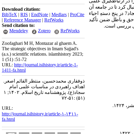
در ارتباط­گیری علمی
ال کرد تا در جامعه آن
Download citation:
جاد
7
در پنج دستهِ احیاء
BibTeX
|
RIS
|
EndNote
|
Medlars
|
ProCite
ن حق و باطل ضمن تأکید
|
Reference Manager
|
RefWorks
Send citation to:
قابل بررسی است.
Mendeley
Zotero
RefWorks
Zoofaghari M H, Montazar al ghaem A.
The strategic objectives in Imam Sajjad's
(a.s.) scientific relations. islamhistory 2023;
1 (51) :51-72
URL:
http://journal.isihistory.ir/article-1-
1411-fa.html
ذوفقاری محمدحسین، منتظر القائم اصغر.
اهداف راهبردی در مناسبات علمی امام
سجاد(ع). پژوهشنامه تاریخ اسلام. ۱۴۰۲; ۱
(۵۱) :۵۱-۷۲
URL:
http://journal.isihistory.ir/article-۱-۱۴۱۱-
fa.html