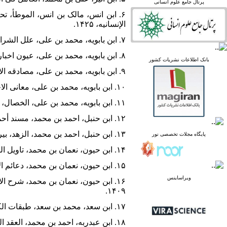
linked in
پرتال جامع علوم انسانی
Academia
۶. ابن انس، مالک بن انس، الموطأ، 
الإنسانیه، ۱۴۲۵.
۷. ابن ‌بابویه، محمد بن علی، علل الشرائع، قم، مکتبه الداوری، بی‌تا.
پرتال نشریات علمی و
۸. ابن ‌بابویه، محمد بن علی، عیون اخبارالرضا علیه السلام، تصحیح سیدمهدی حسینی لاجوردی، تهران، جهان، بی‌تا.
بانک اطلاعات نشریات کشور
پژوهشی
۹. ابن ‌بابویه، محمد بن علی، مصادقه الاخوان، کاظمین، مکتبه الإمام صاحب الزمان العامه، ۱۴۰۲.
پایگاه علوم استنادی جهان
اسلام
۱۰. ابن ‌بابویه، محمد بن علی، معانی الاخبار، تصحیح علی اکبر غفاری، قم، دفتر انتشارات اسلامی، ۱۳۶۱.
پایگاه مجلات تخصصی نور
۱۱. ابن ‌بابویه، محمد بن علی، الخصال، تصحیح علی اکبر غفاری، قم، موسسه النشرالاسلامی، ۱۴۱۶.
پایگاه مرکز اطلاعات جهاد
دانشگاهی
۱۲. ابن حنبل، احمد بن محمد، مسند أحمد بن حنبل، بیروت، مؤسسه الرساله، ۱۴۱۶.
پرتال جامع علوم انسانی
بانک اطلاعات نشریات
۱۳. ابن حنبل، احمد بن محمد، الزهد، بیروت، دارالکتب العلمیه، ۱۴۲۰.
پایگاه مجلات تخصصی نور
کشور
۱۴. ابن حیون، نعمان بن محمد، تاویل الدعائم، تحقیق محمدحسن اعظمی، قاهره، دارالمعارف، بی‌تا.
google scholar
virascience
۱۵. ابن حیون، نعمان بن محمد، دعائم الاسلام، تحقیق آصف بن علی اصغر فیضی، قم، مؤسسه آل البیت علیهم السلام‌، ۱۳۸۵.
linked in
Academia
ویراساینس
۱۴۰۹.
۱۷. ابن سعد، محمد بن سعد، طبقات الکبری، تحقیق محمد عبدالقادر عطا، بیروت، دارالکتب العلمیه، ۱۴۱۰.
۱۸. ابن عبدربه، احمد بن محمد، العقد الفرید، تحقیق مفید محمد قمیحه، بیروت، دارالکتب العلمیه، ۱۴۰۷.