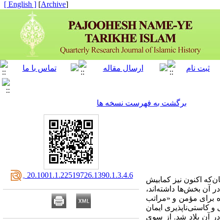
[ English ]
]
Archive
[
برگشت به فهرست نسخه ها
‎ 20.1001.1.22519726.1390.1.3.4.6
ن‌که اکنون نیز کمابیش
 آن بخش‌ها داشته‌اند،
اه برای مؤمن و «مراتب
 و کاستی‌ناپذیری ایمان
ر آن بلاد شد. از سوی