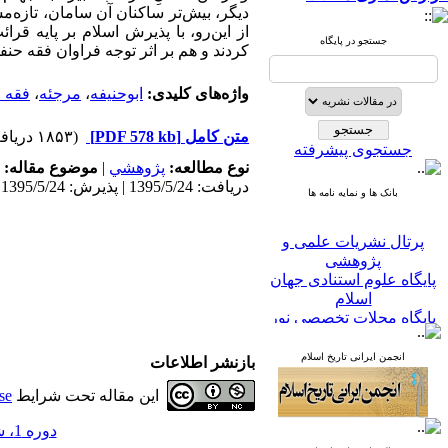
دیگر، بیش‌تر ساکنان آن سامان، تازه‌م
از این‌رو، با پذیرش اسلام بر پایه ق
جستجو در پایگاه
کردند و هم بر اثر توجه فراوان فقه حنف
واژه‌های کلیدی:
ابوحنیفه
،
مرجئه
،
فقه 
متن کامل
[PDF 578 kb]
(۱۸۵۳ دریافت)
جستجوی پیشرفته
نوع مطالعه:
پژوهشي
|
موضوع مقاله:
دریافت: 1395/5/24 | پذیرش: 1395/5/24
بانک ها و نمایه نامه ها
پرتال نشریات علمی و
پژوهشی
پایگاه علوم استنادی جهان
اسلام
پایگاه مجلات تخصصی نور
پایگاه مرکز اطلاعات جهاد
دانشگاهی
انجمن ایرانی تاریخ اسلام
بازنشر اطلاعات
پرتال جامع علوم انسانی
بانک اطلاعات نشریات
این مقاله تحت شرایط
se
کشور
google scholar
دوره 1، شماره 3 - ( پاییز 1390 )
virascience