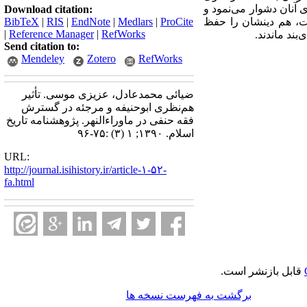
 آنان دشوار می‌نمود و
Download citation:
اشت، هم دینشان را حفظ
ProCite
|
Medlars
|
EndNote
|
RIS
|
BibTeX
|
Reference Manager
|
RefWorks
بند ماندند.
Send citation to:
Mendeley
Zotero
RefWorks
ضیائی محمدعادل، عزیزی موسی. تأثیر
هم‌نظری ابوحنیفه و مرجئه در گسترش
فقه حنفی در ماوراء‌النهر. پژوهشنامه تاریخ
اسلام. ۱۳۹۰; ۱ (۳) :۷۵-۹۶
URL:
http://journal.isihistory.ir/article-۱-۵۲-
fa.html
قابل بازنشر است.
برگشت به فهرست نسخه ها