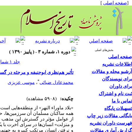
[
صفحه اصلی
]
بخش‌های اصلی
دوره ۱، شماره ۳ - ( پاییز ۱۳۹۰ )
صفحه اصلی
جلد ۱ شماره ۳ صفحات ۹۶-۷۵
اطلاعات نشریه
آرشیو مجله و مقالات
تأثیر هم‌نظری ابوحنیفه و مرجئه در گس
برای نویسندگان
*
محمدعادل ضیائی
،
موسی عزیزی
برای داوران
ثبت نام و اشتراک
چکیده:
(۵۹۰۸ مشاهده)
تماس با ما
«بلاد ماوراء النهر» از منطقه‌هایی اس
تسهیلات پایگاه
همه ساکنان مسلمان آن سرزمین‌ها، حنفی
بایگانی مقالات زیر چاپ
از عوامل مؤثر در گسترش این مذهب در آ
فهرست داوران نشریه
و منزلت» انسان‌ها در سرای آخرت با یک‌
و نرفتن انسانِ مرتکب کبیره به جهنم
گزارش آماری مقالات