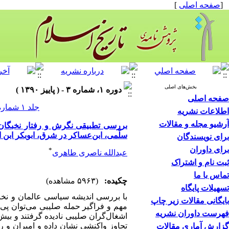
[
صفحه اصلی
]
بخش‌های اصلی
دوره ۱، شماره ۳ - ( پاییز ۱۳۹۰ )
صفحه اصلی
جلد ۱ شماره ۳ صفحات ۱۵۲-۱۳۱
اطلاعات نشریه
آرشیو مجله و مقالات
بررسی تطبیقی نگرش و رفتار نخبگان 
سلّمی، ابن‌عساکر در شرق، ابوبکر ابن 
برای نویسندگان
برای داوران
*
عبدالله ناصری طاهری
ثبت نام و اشتراک
تماس با ما
چکیده:
(۵۹۶۳ مشاهده)
تسهیلات پایگاه
با بررسی اندیشه سیاسی عالمان و نخبگ
بایگانی مقالات زیر چاپ
مهم و فراگیر حمله صلیبی می‌توان پی 
فهرست داوران نشریه
اشغال‌گران صلیبی نادیده گرفتند و بیش
تجاوز واکنشی نشان داده و امیران و رعای
گزارش آماری مقالات