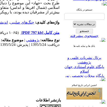
طرح بحث «جهاد» این موضوع را دنبال ک
اسلامی (شمال افریقا و اندلس) متفاو
جستجو در پایگاه
بیش‌تر از مشرقیان دیده بودند، با روی
واژه‌های کلیدی:
جنگ‌های صلیبی
،
اندیش
متن کامل
[PDF 797 kb]
(۱۰۶۵ دریافت)
جستجوی پیشرفته
نوع مطالعه:
پژوهشي
|
موضوع مقاله:
دریافت: 1395/5/24 | پذیرش: 1395/5/24
بانک ها و نمایه نامه ها
پرتال نشریات علمی و
پژوهشی
پایگاه علوم استنادی جهان
اسلام
پایگاه مجلات تخصصی نور
پایگاه مرکز اطلاعات جهاد
دانشگاهی
انجمن ایرانی تاریخ اسلام
پرتال جامع علوم انسانی
بانک اطلاعات نشریات
کشور
بازنشر اطلاعات
google scholar
virascience