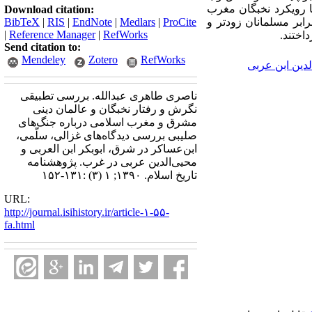
ا رویکرد نخبگان مغرب
Download citation:
ابر مسلمانان زودتر و
ProCite
|
Medlars
|
EndNote
|
RIS
|
BibTeX
|
Reference Manager
|
RefWorks
اختند.
Send citation to:
Mendeley
Zotero
RefWorks
لدین ابن عربی
ناصری طاهری عبدالله. بررسی تطبیقی
نگرش و رفتار نخبگان و عالمان دینی
مشرق و مغرب اسلامی درباره جنگ‌های
صلیبی بررسی دیدگاه‌های غزالی، سلّمی،
ابن‌عساکر در شرق، ابوبکر ابن العربی و
محیی‌الدین عربی در غرب. پژوهشنامه
تاریخ اسلام. ۱۳۹۰; ۱ (۳) :۱۳۱-۱۵۲
URL:
http://journal.isihistory.ir/article-۱-۵۵-
fa.html