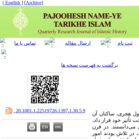
[ English ]
]
Archive
[
برگشت به فهرست نسخه ها
‎ 20.1001.1.22519726.1397.1.30.5.9
ل هجری، ساکنان آن
 تأثیر خود قرار داد،
می‌دانستند. در قرن
 در تلاش بودند امور