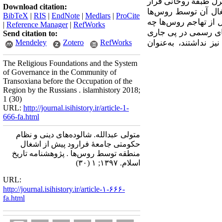
ترل طبقۀ روحانی قرار
Download citation:
غال آن توسط روس‌ها
BibTeX
|
RIS
|
EndNote
|
Medlars
|
ProCite
 از تهاجم روس‌ها چه
|
Reference Manager
|
RefWorks
های رسمی در پی جاری
Send citation to:
ز نداشتند، به‌عنوان
RefWorks
Zotero
Mendeley
The Religious Foundations and the System
of Governance in the Community of
Transoxiana before the Occupation of the
Region by the Russians . islamhistory 2018;
1 (30)
URL:
http://journal.isihistory.ir/article-1-
666-fa.html
متولی عبدالله. شالوده‌های دینی و نظام
حکومتی جامعۀ فرارود پیش از اشغال
منطقه توسط روس‌ها . پژوهشنامه تاریخ
اسلام. ۱۳۹۷; ۱ (۳۰)
URL:
http://journal.isihistory.ir/article-۱-۶۶۶-
fa.html