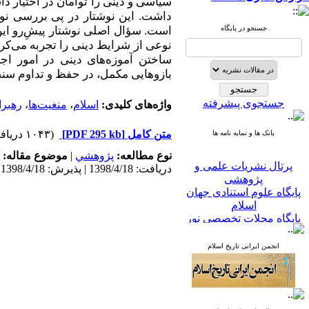
سیاسی و دینی را توأمان در اختیار د
داشت. این نوشتار در پی بررسی نوع
جستجو در پایگاه
است. سؤال اصلی نوشتار پیشِ‌رو این
نوعی از شرایط دینی را تجربه می‌کر
ساختن آموزه‌های دینی در امور اجرا
بازوهایی مکمل، در حفظ و تداوم سنت
جستجوی پیشرفته
واژه‌های کلیدی:
اسلام
،
منغیت‌ها
،
رهبرا
متن کامل
[PDF 295 kb]
(۱۰۴۳ دریافت)
بانک ها و نمایه نامه ها
نوع مطالعه:
پژوهشي
|
موضوع مقاله:
پرتال نشریات علمی و
دریافت: 1398/4/18 | پذیرش: 1398/4/18
پژوهشی
پایگاه علوم استنادی جهان
اسلام
پایگاه مجلات تخصصی نور
پایگاه مرکز اطلاعات جهاد
دانشگاهی
انجمن ایرانی تاریخ اسلام
پرتال جامع علوم انسانی
بانک اطلاعات نشریات
کشور
google scholar
virascience