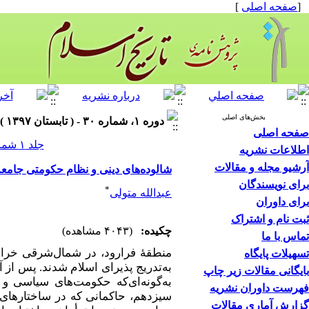
[
صفحه اصلی
]
بخش‌های اصلی
دوره ۱، شماره ۳۰ - ( تابستان ۱۳۹۷ )
صفحه اصلی
جلد ۱ شماره ۳۰ صفحات ۰-۰
اطلاعات نشریه
آرشیو مجله و مقالات
شالوده‌های دینی و نظام حکومتی جامع
برای نویسندگان
*
عبدالله متولی
برای داوران
ثبت نام و اشتراک
چکیده:
(۴۰۴۳ مشاهده)
تماس با ما
منطقۀ فرارود، در شمال‌شرقی خرا
تسهیلات پایگاه
به‌تدریج پذیرای اسلام شدند. پس از 
بایگانی مقالات زیر چاپ
به‌گونه‌ای‌که حکومت‌های سیاسی و
فهرست داوران نشریه
سیزدهم، حاکمانی که در ساختارهای 
گزارش آماری مقالات