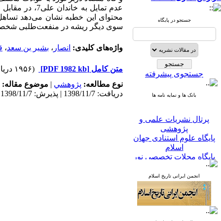
عدم تمایل به خاندان علی
7
، در مقابل 
محتوای این خطبه نشان می‌دهد تساهل 
جستجو در پایگاه
سوی دیگر ریشه در منفعت‌طلبی شخصی
واژه‌های کلیدی:
انصار
،
بشیر بن سعد
،
ق
متن کامل
[PDF 1982 kb]
(۱۹۵۶ دریافت)
جستجوی پیشرفته
نوع مطالعه:
پژوهشي
|
موضوع مقاله:
دریافت: 1398/11/7 | پذیرش: 1398/11/7
بانک ها و نمایه نامه ها
پرتال نشریات علمی و
پژوهشی
پایگاه علوم استنادی جهان
اسلام
پایگاه مجلات تخصصی نور
پایگاه مرکز اطلاعات جهاد
دانشگاهی
انجمن ایرانی تاریخ اسلام
پرتال جامع علوم انسانی
بانک اطلاعات نشریات
کشور
google scholar
virascience