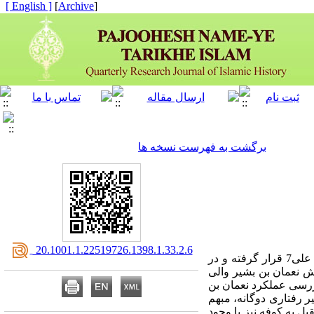
[ English ]
]
Archive
[
برگشت به فهرست نسخه ها
‎ 20.1001.1.22519726.1398.1.33.2.6
 علی
7
قرار گرفته و در
ش نعمان بن بشیر والی
ررسی عملکرد نعمان بن
 رفتاری دوگانه، مبهم
 به کوفه نیز با وجود