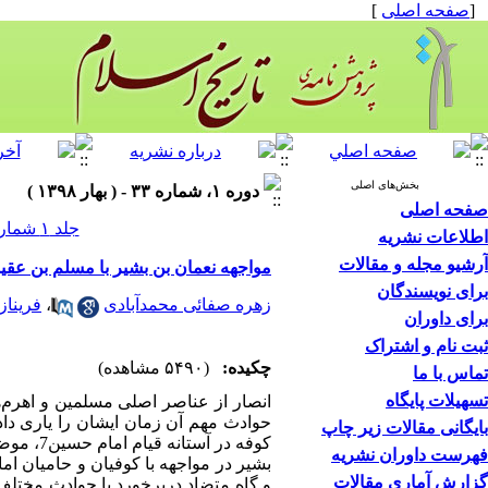
[
صفحه اصلی
]
بخش‌های اصلی
دوره ۱، شماره ۳۳ - ( بهار ۱۳۹۸ )
صفحه اصلی
جلد ۱ شماره ۳۳ صفحات ۴۹-۲۹
اطلاعات نشریه
آرشیو مجله و مقالات
مواجهه نعمان بن بشیر با مسلم بن عقی
برای نویسندگان
زهره صفائی محمدآبادی
،
فریناز
برای داوران
ثبت نام و اشتراک
چکیده:
(۵۴۹۰ مشاهده)
تماس با ما
تسهیلات پایگاه
انصار از عناصر اصلی مسلمین و اهرم‌ها
حوادث مهم آن زمان ایشان را یاری داد
بایگانی مقالات زیر چاپ
کوفه در آستانه قیام امام حسین
7
، موض
فهرست داوران نشریه
بشیر در مواجهه با کوفیان و حامیان ا
گزارش آماری مقالات
و گاه متضاد دربرخورد با حوادث مختل