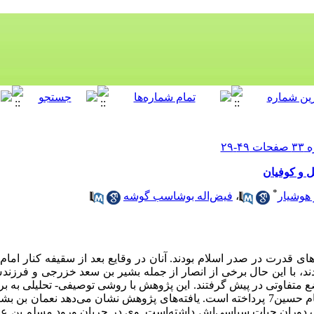
ل و کوفیان
*
 هوشیار
،
فیض‌اله بوشاسب گوشه
ی قدرت در صدر اسلام بودند. آنان در وقایع بعد از سقیفه کنار امام
ند، با این حال برخی از انصار از جمله بشیر بن سعد خزرجی و فرزند
ع متفاوتی در پیش گرفتند. این پژوهش با روشی توصیفی- تحلیلی به ب
مام حسین
7
پرداخته است. یافته
های پژوهش نشان می‌دهد نعمان بن بشیر
ف دوران حیات سیاسی
اش داشته
است. وی در جریان ورود مسلم بن عقیل