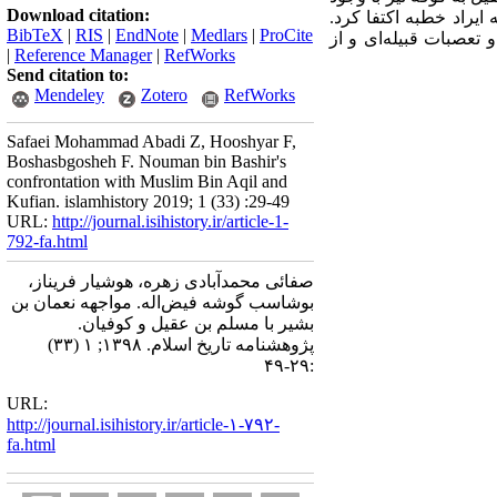
Download citation:
ایراد خطبه اکتفا کرد.
BibTeX
|
RIS
|
EndNote
|
Medlars
|
ProCite
 تعصبات قبیله‌ای و از
|
Reference Manager
|
RefWorks
Send citation to:
Mendeley
Zotero
RefWorks
Safaei Mohammad Abadi Z, Hooshyar F,
Boshasbgosheh F. Nouman bin Bashir's
confrontation with Muslim Bin Aqil and
Kufian. islamhistory 2019; 1 (33) :29-49
URL:
http://journal.isihistory.ir/article-1-
792-fa.html
صفائی محمدآبادی زهره، هوشیار فریناز،
بوشاسب گوشه فیض‌اله. مواجهه نعمان بن
بشیر با مسلم بن عقیل و کوفیان.
پژوهشنامه تاریخ اسلام. ۱۳۹۸; ۱ (۳۳)
:۲۹-۴۹
URL:
http://journal.isihistory.ir/article-۱-۷۹۲-
fa.html