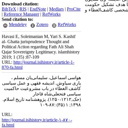
Download citation:
با هدف تشکیل حکومت
BibTeX
|
RIS
|
EndNote
|
Medlars
|
ProCite
 شخصی کاشف‌الغطاء و
|
Reference Manager
|
RefWorks
Send citation to:
Mendeley
Zotero
RefWorks
Havasi E, Soleimanian M, Yari S. Kashif
al- Ghatta jurisprudence Thought and
Political Action regarding Fath Ali Shah
Qajar Sovereignty Legitimacy. islamhistory
2019; 1 (35) :87-109
URL:
http://journal.isihistory.ir/article-1-
870-fa.html
هواسی اسماعیل‌، سلیمانی‌یان مسلم ‌،
یاری سیاوش‌. اندیشه فقهی و عمل سیاسی
کاشف الغطاء در باب مشروعیت حاکمیت
سیاسی فتحعلی‌شاه قاجار
(حک,۱۲۱۲-۱۲۵۰). پژوهشنامه تاریخ اسلام.
۱۳۹۸; ۱ (۳۵) :۸۷-۱۰۹
URL:
http://journal.isihistory.ir/article-۱-۸۷۰-
fa.html