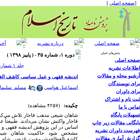
[
صفحه اصلی
]
بخش‌های اصلی
دوره ۱، شماره ۳۵ - ( پاییز ۱۳۹۸ )
صفحه اصلی
جلد ۱ شماره ۳۵ صفحات ۱۰۹-۸۷
اطلاعات نشریه
آرشیو مجله و مقالات
اندیشه فقهی و عمل سیاسی کاشف الغطاء 
برای نویسندگان
اسماعیل‌ هواسی
،
مسلم ‌ سلیمان
برای داوران
ثبت نام و اشتراک
چکیده:
(۴۲۵۷ مشاهده)
تماس با ما
تسهیلات پایگاه
شاهان شیعی مذهب قاجار تلاش می‌کردند
قاجار واکنش نشان می‌دادند. طبیعتاً ع
بایگانی مقالات زیر چاپ
اساس در این پژوهش اندیشه فقهی و ع
فهرست داوران نشریه
مشخص شود حاکمیت
شاهان شیع
گزارش آماری مقالات
کاشف‌الغطاءمشروعیت عَرَضی شاه قا