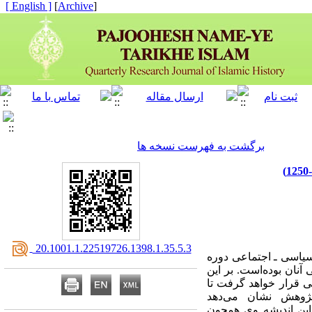
[ English ]
]
Archive
[
برگشت به فهرست نسخه ها
‎ 20.1001.1.22519726.1398.1.35.5.3
سیاسی ـ اجتماعی دوره
 آنان بوده
است. بر این
 قرار خواهد گرفت تا
پژوهش نشان می‌دهد
راین اندیشه وی همچون