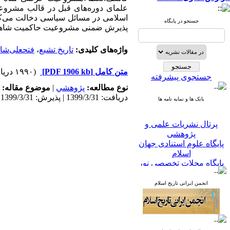
علمای دوره‌های
قبل
در
قالب مشروع
‌اسلامی در مسائل سیاسی دخالت می‌ک
جستجو در پایگاه
پذیرش ضمنی مشروعیت حاکمیت شاها
واژه‌های کلیدی:
تاریخ تشیع
،
فتحعلی‌شا
متن کامل
[PDF 1906 kb]
(۱۹۹۰ دریافت)
جستجوی پیشرفته
نوع مطالعه:
پژوهشي
|
موضوع مقاله:
دریافت: 1399/3/31 | پذیرش: 1399/3/31
بانک ها و نمایه نامه ها
پرتال نشریات علمی و
پژوهشی
پایگاه علوم استنادی جهان
اسلام
پایگاه مجلات تخصصی نور
پایگاه مرکز اطلاعات جهاد
دانشگاهی
انجمن ایرانی تاریخ اسلام
پرتال جامع علوم انسانی
بانک اطلاعات نشریات
کشور
google scholar
virascience