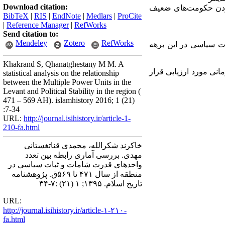
Download citation:
 بردن حکومت‌های ضعیف
BibTeX
|
RIS
|
EndNote
|
Medlars
|
ProCite
|
Reference Manager
|
RefWorks
Send citation to:
Mendeley
Zotero
RefWorks
ت سیاسی در این برهه
Khakrand S, Qhanatghestany M M. A
انی مورد ارزیابی قرار
statistical analysis on the relationship
between the Multiple Power Units in the
Levant and Political Stability in the region (
471 – 569 AH). islamhistory 2016; 1 (21)
:7-34
URL:
http://journal.isihistory.ir/article-1-
210-fa.html
خاکرند شکرالله، محمدی قناتغستانی
مهدی. بررسی آماری رابطه بین تعدد
واحدهای قدرت شامات و ثبات سیاسی در
منطقه از سال ۴۷۱ تا ۵۶۹ق. پژوهشنامه
تاریخ اسلام. ۱۳۹۵; ۱ (۲۱) :۷-۳۴
URL:
http://journal.isihistory.ir/article-۱-۲۱۰-
fa.html