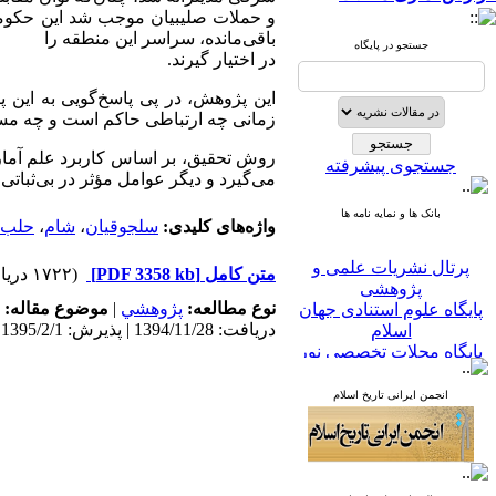
و حملات صلیبیان موجب شد این حکومت‌ه
باقی‌مانده، سراسر این منطقه را
جستجو در پایگاه
در اختیار گیرند.
این پژوهش، در پی پاسخ‌گویی به این
زمانی چه ارتباطی حاکم است و چه مس
روش تحقیق، بر اساس کاربرد علم آمار د
جستجوی پیشرفته
می‌گیرد و دیگر عوامل مؤثر در بی‌ثباتی 
بانک ها و نمایه نامه ها
واژه‌های کلیدی:
سلجوقیان
،
شام
،
حلب
پرتال نشریات علمی و
متن کامل
[PDF 3358 kb]
(۱۷۲۲ دریافت)
پژوهشی
پایگاه علوم استنادی جهان
نوع مطالعه:
پژوهشي
|
موضوع مقاله:
اسلام
دریافت: 1394/11/28 | پذیرش: 1395/2/1
پایگاه مجلات تخصصی نور
پایگاه مرکز اطلاعات جهاد
دانشگاهی
انجمن ایرانی تاریخ اسلام
پرتال جامع علوم انسانی
بانک اطلاعات نشریات
کشور
google scholar
virascience