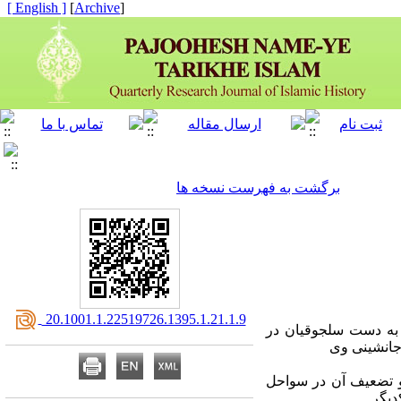
[ English ]
]
Archive
[
برگشت به فهرست نسخه ها
‎ 20.1001.1.22519726.1395.1.21.1.9
به دست سلجوقیان در
جانشینی وی
م و تضعیف آن در سواحل
دیگر