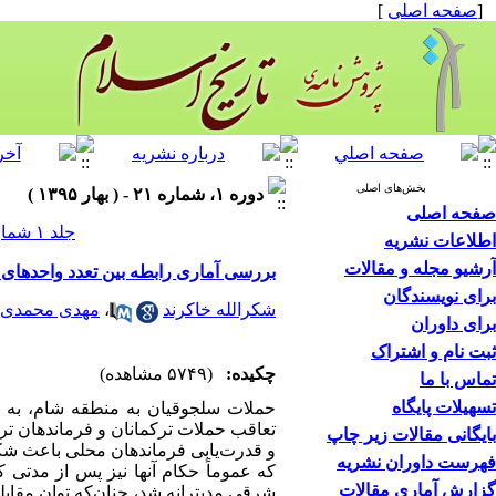
[
صفحه اصلی
]
بخش‌های اصلی
دوره ۱، شماره ۲۱ - ( بهار ۱۳۹۵ )
صفحه اصلی
جلد ۱ شماره ۲۱ صفحات ۳۴-۷
اطلاعات نشریه
آرشیو مجله و مقالات
بررسی آماری رابطه بین تعدد واحدهای قدرت
برای نویسندگان
شکرالله خاکرند
،
مهدی محمدی ق
برای داوران
ثبت نام و اشتراک
چکیده:
(۵۷۴۹ مشاهده)
تماس با ما
تسهیلات پایگاه
حملات سلجوقیان به منطقه شام، ب
تعاقب حملات ترکمانان و فرماندهان ت
بایگانی مقالات زیر چاپ
و قدرت‌یابی فرماندهان محلی باعث ش
فهرست داوران نشریه
که عموماً حکام آنها نیز پس از مدتی ک
گزارش آماری مقالات
شرقی مدیترانه شد، چنان‌که توان مقابل