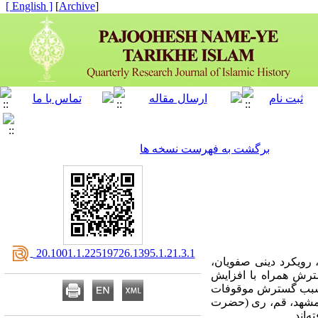
[ English ]
]
Archive
[
برگشت به فهرست نسخه ها
‎ 20.1001.1.22519726.1395.1.21.3.1
 رویکرد دینی صفویان،
سترش همراه با افزایش
ود، سبب گسترش موقوفات
ون مشهد، قم، ری (حضرت
‌اند.