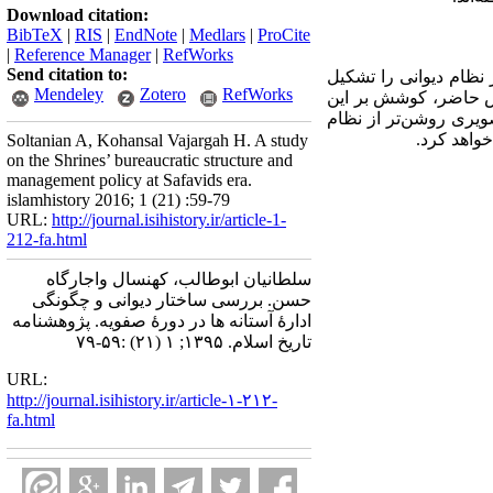
Download citation:
BibTeX
|
RIS
|
EndNote
|
Medlars
|
ProCite
|
Reference Manager
|
RefWorks
Send citation to:
ز نظام دیوانی را تشکیل
Mendeley
Zotero
RefWorks
هش حاضر، کوشش بر این
ویری روشن‌تر از نظام
خواهد کرد.
Soltanian A, Kohansal Vajargah H. A study
on the Shrines’ bureaucratic structure and
management policy at Safavids era.
islamhistory 2016; 1 (21) :59-79
URL:
http://journal.isihistory.ir/article-1-
212-fa.html
سلطانیان ابوطالب، کهنسال واجارگاه
حسن. بررسی ساختار دیوانی و چگونگی
ادارۀ آستانه‌ ها در دورۀ صفویه. پژوهشنامه
تاریخ اسلام. ۱۳۹۵; ۱ (۲۱) :۵۹-۷۹
URL:
http://journal.isihistory.ir/article-۱-۲۱۲-
fa.html