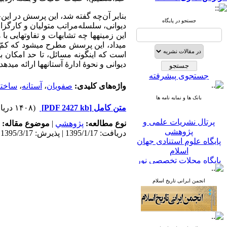
بنابر آن‌چه گفته شد، این پرسش‏ در ای
جستجو در پایگاه
دیوانی، سلسله‌مراتب متولیان و کارگزاران
این زمینه‏ها چه تشابهات و تفاوت‏هایی 
می‏داد، این پرسش مطرح می‏شود که کمّ
است که این‏گونه مسائل، تا حد امکان
دیوانی و نحوۀ ادارۀ آستانه‏ها ارائه می‏
جستجوی پیشرفته
واژه‌های کلیدی:
صفویان
،
آستانه‌
،
ساختا
بانک ها و نمایه نامه ها
متن کامل
[PDF 2427 kb]
(۱۴۰۸ دریافت)
پرتال نشریات علمی و
نوع مطالعه:
پژوهشي
|
موضوع مقاله:
پژوهشی
دریافت: 1395/1/17 | پذیرش: 1395/3/17
پایگاه علوم استنادی جهان
اسلام
پایگاه مجلات تخصصی نور
پایگاه مرکز اطلاعات جهاد
دانشگاهی
انجمن ایرانی تاریخ اسلام
پرتال جامع علوم انسانی
بانک اطلاعات نشریات
کشور
google scholar
virascience