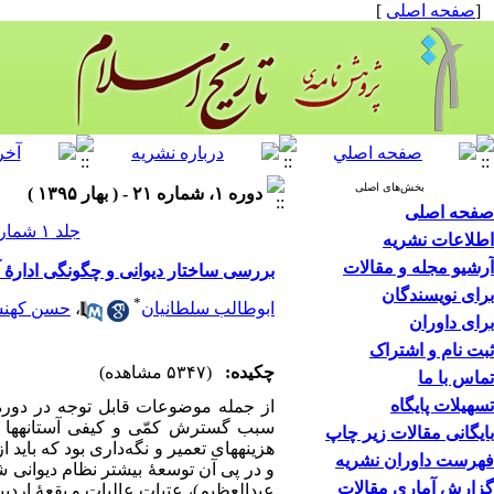
[
صفحه اصلی
]
بخش‌های اصلی
دوره ۱، شماره ۲۱ - ( بهار ۱۳۹۵ )
صفحه اصلی
جلد ۱ شماره ۲۱ صفحات ۷۹-۵۹
اطلاعات نشریه
آرشیو مجله و مقالات
بررسی ساختار دیوانی و چگونگی ادارۀ آس
برای نویسندگان
*
ابوطالب سلطانیان
،
حسن کهنسا
برای داوران
ثبت نام و اشتراک
چکیده:
(۵۳۴۷ مشاهده)
تماس با ما
تسهیلات پایگاه
از جمله موضوعات قابل توجه در دورۀ ص
سبب گسترش کمّی و کیفی آستانه‏ها و 
بایگانی مقالات زیر چاپ
هزینه‏های تعمیر و نگه‌داری بود که بای
فهرست داوران نشریه
و در پی آن توسعۀ بیشتر نظام دیوانی 
گزارش آماری مقالات
عبدالعظیم)، عتبات عالیات و بقعۀ اردبی