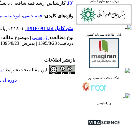
پرتال جامع علوم انسانی
[3]
. کارشناس ارشد فقه شافعی، دانشگاه
linked in
Academia
واژه‌های کلیدی:
فقه حنفی
،
ابوحنیفه
،
ما
متن کامل
[PDF 691 kb]
(۴۱۸۰ دریافت)
پرتال نشریات علمی و
بانک اطلاعات نشریات کشور
نوع مطالعه:
پژوهشي
|
موضوع مقاله:
پژوهشی
دریافت: 1395/8/23 | پذیرش: 1395/8/23
پایگاه علوم استنادی جهان
اسلام
پایگاه مجلات تخصصی نور
بازنشر اطلاعات
پایگاه مرکز اطلاعات جهاد
دانشگاهی
این مقاله تحت شرایط
se
پرتال جامع علوم انسانی
پایگاه مجلات تخصصی نور
بانک اطلاعات نشریات
دوره 1، شماره 7 - ( پاییز 1391 )
کشور
google scholar
virascience
linked in
ویراساینس
Academia