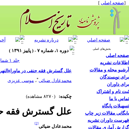
[
صفحه اصلی
]
بخش‌های اصلی
دوره ۱، شماره ۷ - ( پاییز ۱۳۹۱ )
صفحه اصلی
جلد ۱ شماره ۷ صفحات ۵۷-۳۱
اطلاعات نشریه
آرشیو مجله و مقالات
علل گسترش فقه حنفی در ماوراء‌النهر ت
برای نویسندگان
*
محمدعادل ضیائی
،
موسی عزیزی
برای داوران
ثبت نام و اشتراک
چکیده:
(۸۲۷۰ مشاهده)
تماس با ما
تسهیلات پایگاه
علل گسترش فقه حنفی
بایگانی مقالات زیر چاپ
فهرست داوران نشریه
[2]
محمدعادل ضیائی
گزارش آماری مقالات