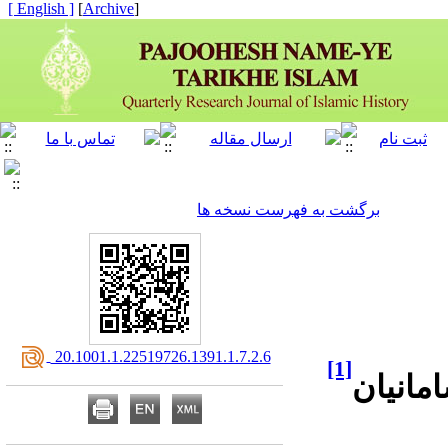
[ English ]
]
Archive
[
برگشت به فهرست نسخه ها
‎ 20.1001.1.22519726.1391.1.7.2.6
[1]
مانیان