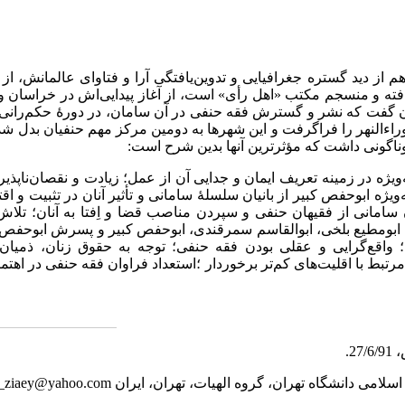
م از دید گستره جغرافیایی و تدوین‌یافتگی آرا و فتاوای عالمانش، ا
فته و منسجم مکتب «اهل رأی» است، از آغاز پیدایی‌اش در خراسان و بلا
ن گفت که نشر و گسترش فقه حنفی در آن سامان، در دورۀ حکم‌رانی س
وراءالنهر را فراگرفت و این شهرها به دومین مرکز مهم حنفیان بدل 
وناگونی داشت که مؤثرترین آنها بدین شرح است:
ه‌ویژه در زمینه تعریف ایمان و جدایی آن از عمل؛ زیادت و نقصان‌ناپذی
ویژه ابوحفص کبیر از بانیان سلسلۀ سامانی و تأثیر آنان در تثبیت و 
امانی از فقیهان حنفی و سپردن مناصب قضا و اِفتا به آنان؛ تلا
ن ابومطیع بلخی، ابوالقاسم سمرقندی، ابوحفص کبیر و پسرش ابوحف
واقع‌گرایی و عقلی بودن فقه حنفی؛ توجه به حقوق زنان، ذمیان و
مرتبط با اقلیت‌های کم‌تر برخوردار ؛استعداد فراوان فقه حنفی در اهت
اسلامی دانشگاه تهران، گروه الهیات، تهران، ایران
_ziaey@yahoo.com