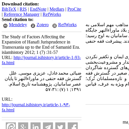
Download citation:
BibTeX
|
RIS
|
EndNote
|
Medlars
|
ProCite
|
Reference Manager
|
RefWorks
Send citation to:
Mendeley
Zotero
RefWorks
ز مذاهب مهم اسلامی به
د ماوراء‌النهر جایگاه
امانیان به اوج رسید؛
The Study of Factors Affecting the
شدند. پیشرفت فقه حنفی
Expansion of Hanafi Jurisprudence in
Transoxania up to the End of Samanid Era.
islamhistory 2012; 1 (7) :31-57
ری ایمان و تکفیر نکردن
URL:
http://journal.isihistory.ir/article-1-93-
اقتدار و مشروعیت‌بخشی
fa.html
ش‌های گسترده شاگردان
ضیائی محمدعادل، عزیزی موسی. علل
ص صغیر در گسترش فقه
گسترش فقه حنفی در ماوراء‌النهر تا پایان
 تازه‌مسلمانان تُرک؛
عصر سامانیان. پژوهشنامه تاریخ اسلام.
مام ویژه به عرف، قیاس
۱۳۹۱; ۱ (۷) :۳۱-۵۷
URL:
http://journal.isihistory.ir/article-۱-۹۳-
fa.html
ma