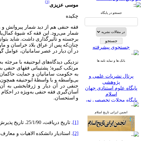
[3]
موسی عزیزی
جستجو در پایگاه
چکیده
فقه حنفی هم از دید شمار پیروانش و ه
شمار می‌رود. این فقه که شیوۀ کمال‌یا
برجسته و تأثیرگذاری داشت. شاید بتوا
چنان‌که پس از عراق بلاد خراسان و ما
جستجوی پیشرفته
در آن دیار در عصر سامانیان، عوامل گ
بانک ها و نمایه نامه ها
نزدیکی دیدگاه‌های ابوحنیفه با مرجئه ب
مرتکب کبیره؛ پشتیبانی فقهای حنفی به‌
پرتال نشریات علمی و
به حکومت سامانیان و حمایت حاکمان س
پژوهشی
بی‌واسطه و با واسطۀ ابوحنیفه همچو
پایگاه علوم استنادی جهان
حنفی در آن دیار و ژرفابخشی به آن؛ 
اسلام
آسان‌گیری فقه حنفی به‌ویژه در احکام 
پایگاه مجلات تخصصی نور
و استحسان.
پایگاه مرکز اطلاعات جهاد
دانشگاهی
انجمن ایرانی تاریخ اسلام
پرتال جامع علوم انسانی
بانک اطلاعات نشریات
[1]
. تاریخ دریافت، 25/1/90. تاریخ پذیرش، 27/6/91.
کشور
google scholar
[2]
. استادیار دانشکده الاهیات و معارف 
virascience